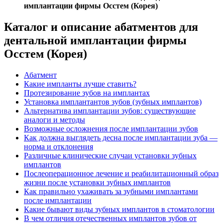
имплантации фирмы Осстем (Корея)
Каталог и описание абатментов для
дентальной имплантации фирмы
Осстем (Корея)
Абатмент
Какие импланты лучше ставить?
Протезирование зубов на имплантах
Установка имплантантов зубов (зубных имплантов)
Альтернатива имплантации зубов: существующие
аналоги и методы
Возможные осложнения после имплантации зубов
Как должна выглядеть десна после имплантации зуба —
норма и отклонения
Различные клинические случаи установки зубных
имплантов
Послеоперационное лечение и реабилитационный образ
жизни после установки зубных имплантов
Как правильно ухаживать за зубными имплантами
после имплантации
Какие бывают виды зубных имплантов в стоматологии
В чем отличия отечественных имплантов зубов от