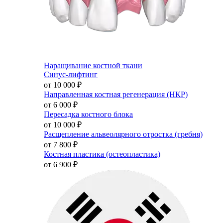
Наращивание костной ткани
Синус-лифтинг
от 10 000
₽
Направленная костная регенерация (НКР)
от 6 000
₽
Пересадка костного блока
от 10 000
₽
Расщепление альвеолярного отростка (гребня)
от 7 800
₽
Костная пластика (остеопластика)
от 6 900
₽