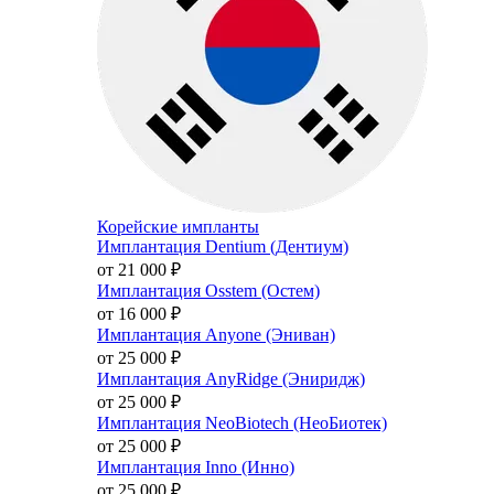
Корейские импланты
Имплантация Dentium (Дентиум)
от 21 000
₽
Имплантация Osstem (Остем)
от 16 000
₽
Имплантация Anyone (Эниван)
от 25 000
₽
Имплантация AnyRidge (Эниридж)
от 25 000
₽
Имплантация NeoBiotech (НеоБиотек)
от 25 000
₽
Имплантация Inno (Инно)
от 25 000
₽