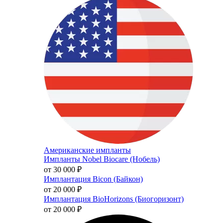
Американские импланты
Импланты Nobel Biocare (Нобель)
от 30 000
₽
Имплантация Bicon (Байкон)
от 20 000
₽
Имплантация BioHorizons (Биогоризонт)
от 20 000
₽