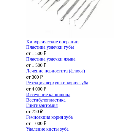
Хирургические операции
Пластика уздечки губы
от 1 500
₽
Пластика уздечки языка
от 1 500
₽
Лечение периостита (флюса)
от 300
₽
Резекция верхушки корня зуба
от 4 000
₽
Иссечение капюшона
Вестибулопластика
Гингивэктомия
от 750
₽
Гемисекция корня зуба
от 1 000
₽
Удаление кисты зуба