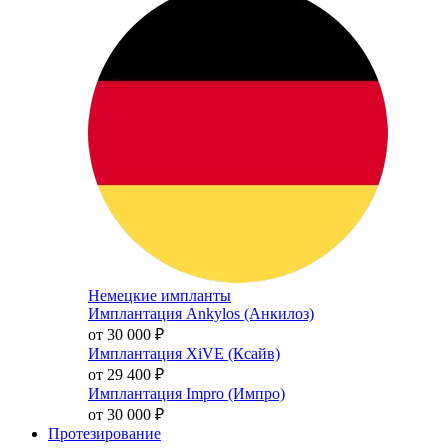
Немецкие импланты
Имплантация Ankylos (Анкилоз)
от 30 000
₽
Имплантация XiVE (Ксайв)
от 29 400
₽
Имплантация Impro (Импро)
от 30 000
₽
Протезирование