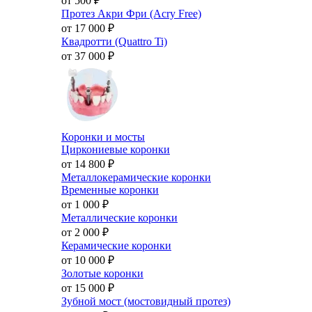
от 500
₽
Протез Акри Фри (Acry Free)
от 17 000
₽
Квадротти (Quattro Ti)
от 37 000
₽
Коронки и мосты
Циркониевые коронки
от 14 800
₽
Металлокерамические коронки
Временные коронки
от 1 000
₽
Металлические коронки
от 2 000
₽
Керамические коронки
от 10 000
₽
Золотые коронки
от 15 000
₽
Зубной мост (мостовидный протез)