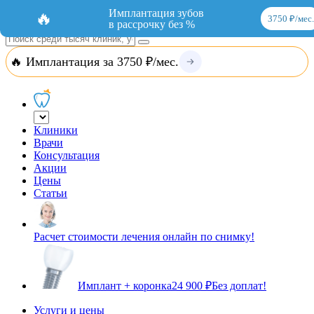
Добавить организацию
Вход
Имплантация зубов
🔥
3750 ₽/мес.
в рассрочку без %
🔥 Имплантация за 3750 ₽/мес.
Клиники
Врачи
Консультация
Акции
Цены
Статьи
Расчет стоимости лечения онлайн по снимку!
Имплант + коронка
24 900 ₽
Без доплат!
Услуги и цены