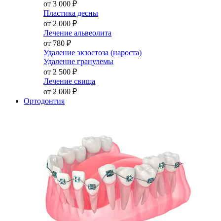
от 3 000
₽
Пластика десны
от 2 000
₽
Лечение альвеолита
от 780
₽
Удаление экзостоза (нароста)
Удаление гранулемы
от 2 500
₽
Лечение свища
от 2 000
₽
Ортодонтия