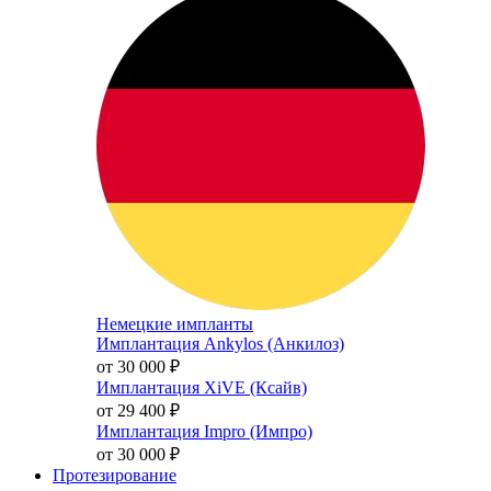
Немецкие импланты
Имплантация Ankylos (Анкилоз)
от 30 000
₽
Имплантация XiVE (Ксайв)
от 29 400
₽
Имплантация Impro (Импро)
от 30 000
₽
Протезирование