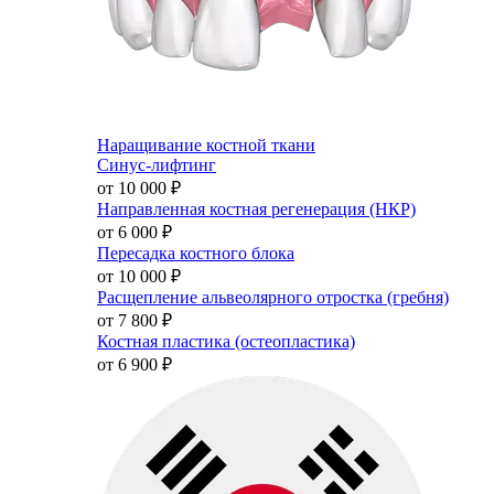
Наращивание костной ткани
Синус-лифтинг
от 10 000
₽
Направленная костная регенерация (НКР)
от 6 000
₽
Пересадка костного блока
от 10 000
₽
Расщепление альвеолярного отростка (гребня)
от 7 800
₽
Костная пластика (остеопластика)
от 6 900
₽