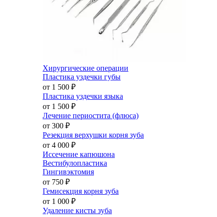
Хирургические операции
Пластика уздечки губы
от 1 500
₽
Пластика уздечки языка
от 1 500
₽
Лечение периостита (флюса)
от 300
₽
Резекция верхушки корня зуба
от 4 000
₽
Иссечение капюшона
Вестибулопластика
Гингивэктомия
от 750
₽
Гемисекция корня зуба
от 1 000
₽
Удаление кисты зуба