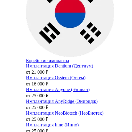
Корейские импланты
Имплантация Dentium (Дентиум)
от 21 000
₽
Имплантация Osstem (Остем)
от 16 000
₽
Имплантация Anyone (Эниван)
от 25 000
₽
Имплантация AnyRidge (Эниридж)
от 25 000
₽
Имплантация NeoBiotech (НеоБиотек)
от 25 000
₽
Имплантация Inno (Инно)
от 25 000
₽