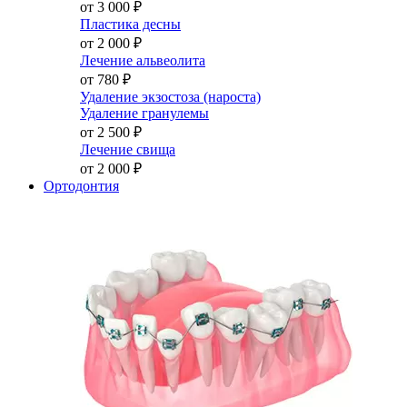
от 3 000
₽
Пластика десны
от 2 000
₽
Лечение альвеолита
от 780
₽
Удаление экзостоза (нароста)
Удаление гранулемы
от 2 500
₽
Лечение свища
от 2 000
₽
Ортодонтия