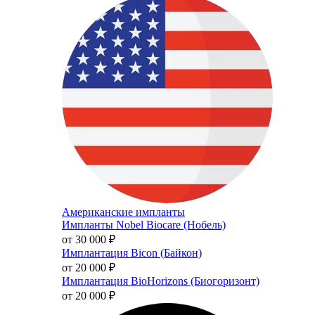
Американские импланты
Импланты Nobel Biocare (Нобель)
от 30 000
₽
Имплантация Bicon (Байкон)
от 20 000
₽
Имплантация BioHorizons (Биогоризонт)
от 20 000
₽