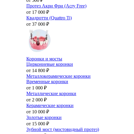
от 500
₽
Протез Акри Фри (Acry Free)
от 17 000
₽
Квадротти (Quattro Ti)
от 37 000
₽
Коронки и мосты
Циркониевые коронки
от 14 800
₽
Металлокерамические коронки
Временные коронки
от 1 000
₽
Металлические коронки
от 2 000
₽
Керамические коронки
от 10 000
₽
Золотые коронки
от 15 000
₽
Зубной мост (мостовидный протез)