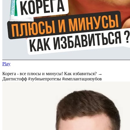
Play
Корега - все плюсы и минусы! Как избавиться? →
Дантистофф #зубныепротезы #имплантациязубов