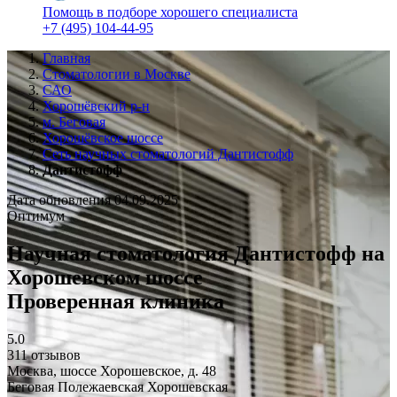
Помощь в подборе хорошего специалиста
+7 (495) 104-44-95
Главная
Стоматологии в Москве
САО
Хорошёвский р-н
м. Беговая
Хорошёвское шоссе
Сеть научных стоматологий Дантистофф
Дантистофф
Дата обновления 04.09.2025
Оптимум
Научная стоматология Дантистофф на
Хорошевском шоссе
Проверенная клиника
5.0
311 отзывов
Москва, шоссе Хорошевское, д. 48
Беговая
Полежаевская
Хорошевская