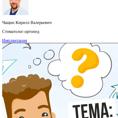
Чащин Кирилл Валерьевич
Стоматолог-ортопед
Имплантация