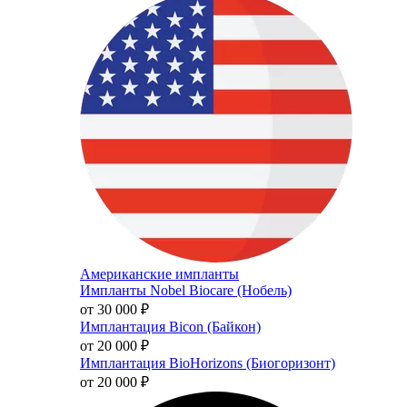
Американские импланты
Импланты Nobel Biocare (Нобель)
от 30 000
₽
Имплантация Bicon (Байкон)
от 20 000
₽
Имплантация BioHorizons (Биогоризонт)
от 20 000
₽