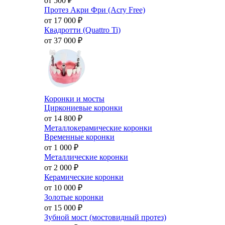
от 500
₽
Протез Акри Фри (Acry Free)
от 17 000
₽
Квадротти (Quattro Ti)
от 37 000
₽
Коронки и мосты
Циркониевые коронки
от 14 800
₽
Металлокерамические коронки
Временные коронки
от 1 000
₽
Металлические коронки
от 2 000
₽
Керамические коронки
от 10 000
₽
Золотые коронки
от 15 000
₽
Зубной мост (мостовидный протез)