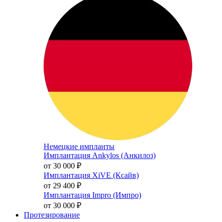
Немецкие импланты
Имплантация Ankylos (Анкилоз)
от 30 000
₽
Имплантация XiVE (Ксайв)
от 29 400
₽
Имплантация Impro (Импро)
от 30 000
₽
Протезирование