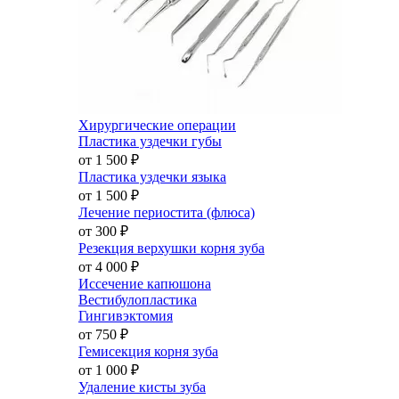
Хирургические операции
Пластика уздечки губы
от 1 500
₽
Пластика уздечки языка
от 1 500
₽
Лечение периостита (флюса)
от 300
₽
Резекция верхушки корня зуба
от 4 000
₽
Иссечение капюшона
Вестибулопластика
Гингивэктомия
от 750
₽
Гемисекция корня зуба
от 1 000
₽
Удаление кисты зуба