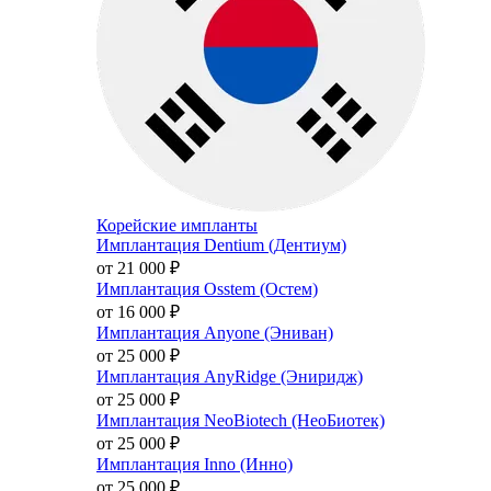
Корейские импланты
Имплантация Dentium (Дентиум)
от 21 000
₽
Имплантация Osstem (Остем)
от 16 000
₽
Имплантация Anyone (Эниван)
от 25 000
₽
Имплантация AnyRidge (Эниридж)
от 25 000
₽
Имплантация NeoBiotech (НеоБиотек)
от 25 000
₽
Имплантация Inno (Инно)
от 25 000
₽