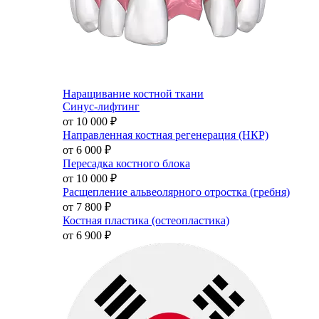
Наращивание костной ткани
Синус-лифтинг
от 10 000
₽
Направленная костная регенерация (НКР)
от 6 000
₽
Пересадка костного блока
от 10 000
₽
Расщепление альвеолярного отростка (гребня)
от 7 800
₽
Костная пластика (остеопластика)
от 6 900
₽