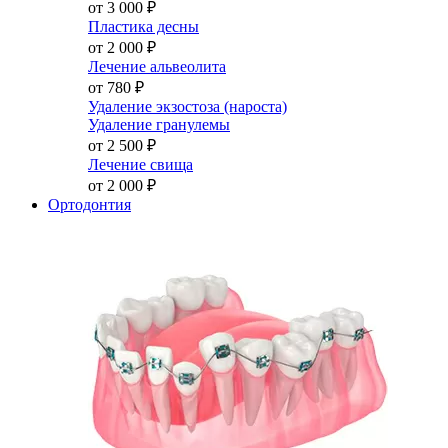
от 3 000
₽
Пластика десны
от 2 000
₽
Лечение альвеолита
от 780
₽
Удаление экзостоза (нароста)
Удаление гранулемы
от 2 500
₽
Лечение свища
от 2 000
₽
Ортодонтия