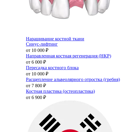
Наращивание костной ткани
Синус-лифтинг
от 10 000
₽
Направленная костная регенерация (НКР)
от 6 000
₽
Пересадка костного блока
от 10 000
₽
Расщепление альвеолярного отростка (гребня)
от 7 800
₽
Костная пластика (остеопластика)
от 6 900
₽