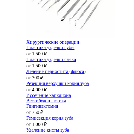
Хирургические операции
Пластика уздечки губы
от 1 500
₽
Пластика уздечки языка
от 1 500
₽
Лечение периостита (флюса)
от 300
₽
Резекция верхушки корня зуба
от 4 000
₽
Иссечение капюшона
Вестибулопластика
Гингивэктомия
от 750
₽
Гемисекция корня зуба
от 1 000
₽
Удаление кисты зуба