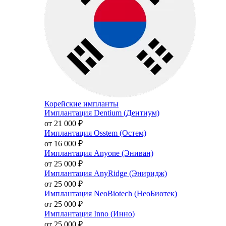
Корейские импланты
Имплантация Dentium (Дентиум)
от 21 000
₽
Имплантация Osstem (Остем)
от 16 000
₽
Имплантация Anyone (Эниван)
от 25 000
₽
Имплантация AnyRidge (Эниридж)
от 25 000
₽
Имплантация NeoBiotech (НеоБиотек)
от 25 000
₽
Имплантация Inno (Инно)
от 25 000
₽