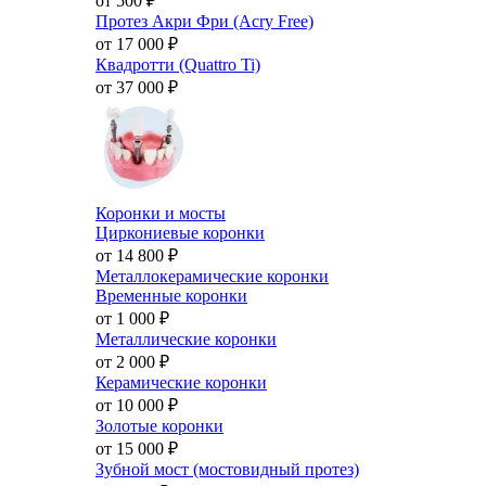
от 500
₽
Протез Акри Фри (Acry Free)
от 17 000
₽
Квадротти (Quattro Ti)
от 37 000
₽
Коронки и мосты
Циркониевые коронки
от 14 800
₽
Металлокерамические коронки
Временные коронки
от 1 000
₽
Металлические коронки
от 2 000
₽
Керамические коронки
от 10 000
₽
Золотые коронки
от 15 000
₽
Зубной мост (мостовидный протез)