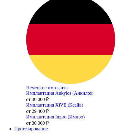
Немецкие импланты
Имплантация Ankylos (Анкилоз)
от 30 000
₽
Имплантация XiVE (Ксайв)
от 29 400
₽
Имплантация Impro (Импро)
от 30 000
₽
Протезирование