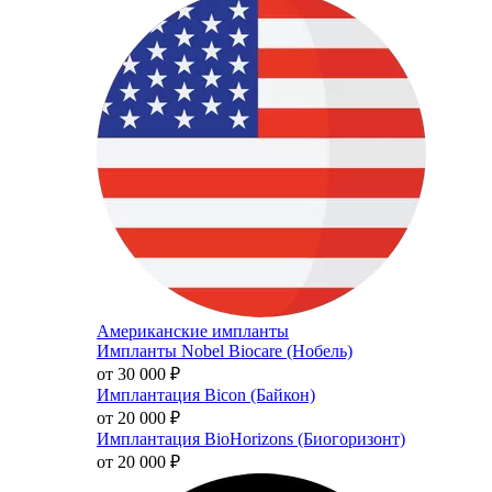
Американские импланты
Импланты Nobel Biocare (Нобель)
от 30 000
₽
Имплантация Bicon (Байкон)
от 20 000
₽
Имплантация BioHorizons (Биогоризонт)
от 20 000
₽