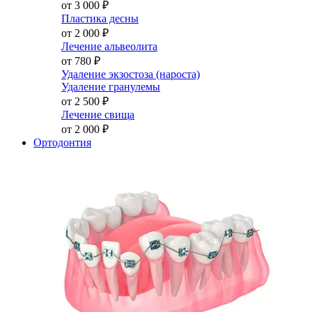
от 3 000
₽
Пластика десны
от 2 000
₽
Лечение альвеолита
от 780
₽
Удаление экзостоза (нароста)
Удаление гранулемы
от 2 500
₽
Лечение свища
от 2 000
₽
Ортодонтия