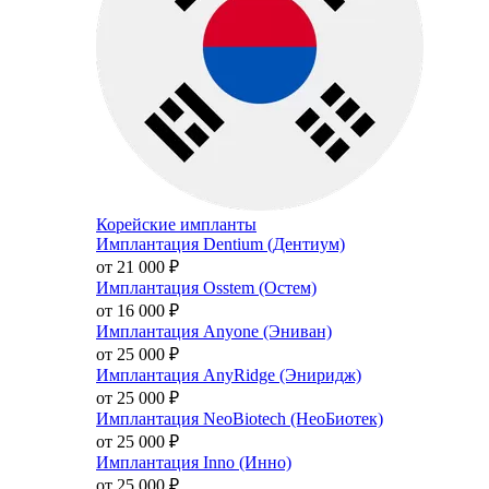
Корейские импланты
Имплантация Dentium (Дентиум)
от 21 000
₽
Имплантация Osstem (Остем)
от 16 000
₽
Имплантация Anyone (Эниван)
от 25 000
₽
Имплантация AnyRidge (Эниридж)
от 25 000
₽
Имплантация NeoBiotech (НеоБиотек)
от 25 000
₽
Имплантация Inno (Инно)
от 25 000
₽