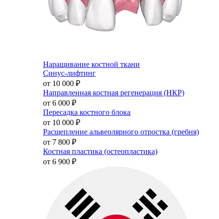
Наращивание костной ткани
Синус-лифтинг
от 10 000
₽
Направленная костная регенерация (НКР)
от 6 000
₽
Пересадка костного блока
от 10 000
₽
Расщепление альвеолярного отростка (гребня)
от 7 800
₽
Костная пластика (остеопластика)
от 6 900
₽