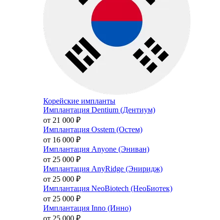
Корейские импланты
Имплантация Dentium (Дентиум)
от 21 000
₽
Имплантация Osstem (Остем)
от 16 000
₽
Имплантация Anyone (Эниван)
от 25 000
₽
Имплантация AnyRidge (Эниридж)
от 25 000
₽
Имплантация NeoBiotech (НеоБиотек)
от 25 000
₽
Имплантация Inno (Инно)
от 25 000
₽