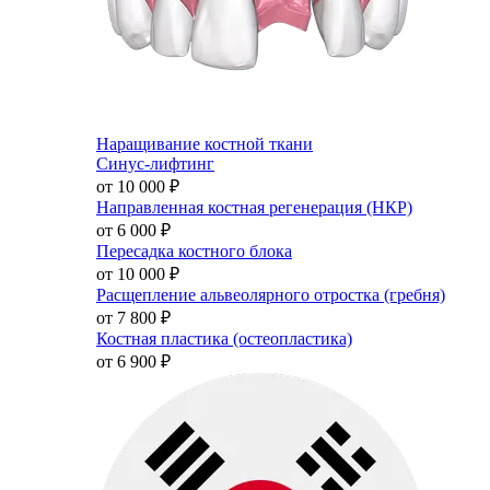
Наращивание костной ткани
Синус-лифтинг
от 10 000
₽
Направленная костная регенерация (НКР)
от 6 000
₽
Пересадка костного блока
от 10 000
₽
Расщепление альвеолярного отростка (гребня)
от 7 800
₽
Костная пластика (остеопластика)
от 6 900
₽