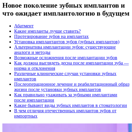
Новое поколение зубных имплантов и
что ожидает имплантологию в будущем
Абатмент
Какие импланты лучше ставить?
Протезирование зубов на имплантах
Установка имплантантов зубов (зубных имплантов)
Альтернатива имплантации зубов: существующие
аналоги и методы
Возможные осложнения после имплантации зубов
Как должна выглядеть десна после имплантации зуба —
норма и отклонения
Различные клинические случаи установки зубных
имплантов
Послеоперационное лечение и реабилитационный образ
жизни после установки зубных имплантов
Как правильно ухаживать за зубными имплантами
после имплантации
Какие бывают виды зубных имплантов в стоматологии
В чем отличия отечественных имплантов зубов от
импортных