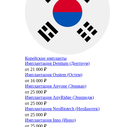
Корейские импланты
Имплантация Dentium (Дентиум)
от 21 000
₽
Имплантация Osstem (Остем)
от 16 000
₽
Имплантация Anyone (Эниван)
от 25 000
₽
Имплантация AnyRidge (Эниридж)
от 25 000
₽
Имплантация NeoBiotech (НеоБиотек)
от 25 000
₽
Имплантация Inno (Инно)
от 25 000
₽