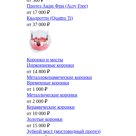
от 500
₽
Протез Акри Фри (Acry Free)
от 17 000
₽
Квадротти (Quattro Ti)
от 37 000
₽
Коронки и мосты
Циркониевые коронки
от 14 800
₽
Металлокерамические коронки
Временные коронки
от 1 000
₽
Металлические коронки
от 2 000
₽
Керамические коронки
от 10 000
₽
Золотые коронки
от 15 000
₽
Зубной мост (мостовидный протез)