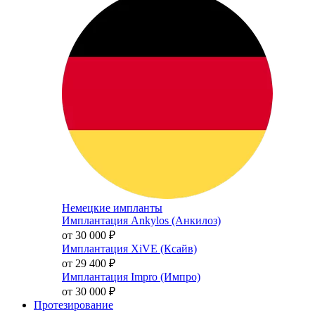
Немецкие импланты
Имплантация Ankylos (Анкилоз)
от 30 000
₽
Имплантация XiVE (Ксайв)
от 29 400
₽
Имплантация Impro (Импро)
от 30 000
₽
Протезирование