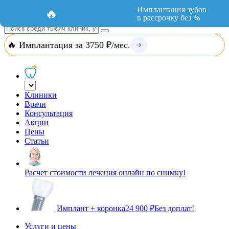
Добавить организацию
Вход
Имплантация зубов
🔥
в рассрочку без %
🔥 Имплантация за 3750 ₽/мес.
Клиники
Врачи
Консультация
Акции
Цены
Статьи
Расчет стоимости лечения онлайн по снимку!
Имплант + коронка
24 900 ₽
Без доплат!
Услуги и цены