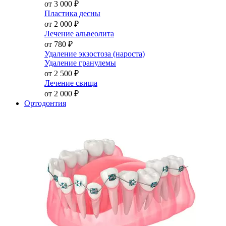
от 3 000
₽
Пластика десны
от 2 000
₽
Лечение альвеолита
от 780
₽
Удаление экзостоза (нароста)
Удаление гранулемы
от 2 500
₽
Лечение свища
от 2 000
₽
Ортодонтия