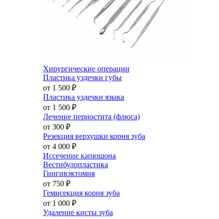
Хирургические операции
Пластика уздечки губы
от 1 500
₽
Пластика уздечки языка
от 1 500
₽
Лечение периостита (флюса)
от 300
₽
Резекция верхушки корня зуба
от 4 000
₽
Иссечение капюшона
Вестибулопластика
Гингивэктомия
от 750
₽
Гемисекция корня зуба
от 1 000
₽
Удаление кисты зуба