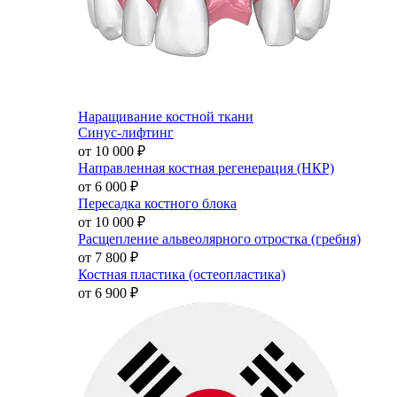
Наращивание костной ткани
Синус-лифтинг
от 10 000
₽
Направленная костная регенерация (НКР)
от 6 000
₽
Пересадка костного блока
от 10 000
₽
Расщепление альвеолярного отростка (гребня)
от 7 800
₽
Костная пластика (остеопластика)
от 6 900
₽