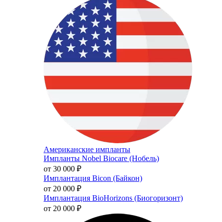
Американские импланты
Импланты Nobel Biocare (Нобель)
от 30 000
₽
Имплантация Bicon (Байкон)
от 20 000
₽
Имплантация BioHorizons (Биогоризонт)
от 20 000
₽