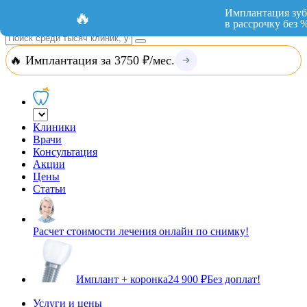
Добавить организацию
Вход
Имплантация зуб
🔥
в рассрочку без 
🔥 Имплантация за 3750 ₽/мес.
Клиники
Врачи
Консультация
Акции
Цены
Статьи
Расчет стоимости лечения онлайн по снимку!
Имплант + коронка
24 900 ₽
Без доплат!
Услуги и цены