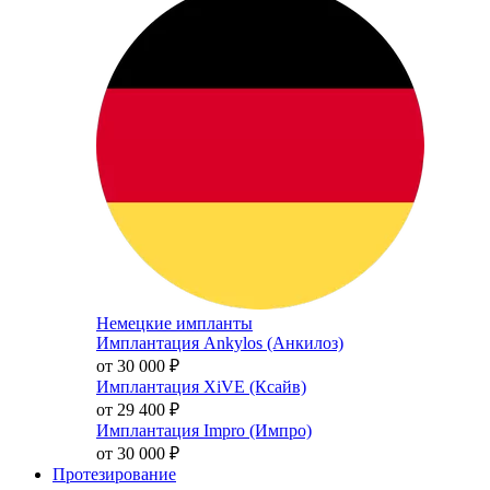
Немецкие импланты
Имплантация Ankylos (Анкилоз)
от 30 000
₽
Имплантация XiVE (Ксайв)
от 29 400
₽
Имплантация Impro (Импро)
от 30 000
₽
Протезирование