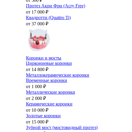
от 500
₽
Протез Акри Фри (Acry Free)
от 17 000
₽
Квадротти (Quattro Ti)
от 37 000
₽
Коронки и мосты
Циркониевые коронки
от 14 800
₽
Металлокерамические коронки
Временные коронки
от 1 000
₽
Металлические коронки
от 2 000
₽
Керамические коронки
от 10 000
₽
Золотые коронки
от 15 000
₽
Зубной мост (мостовидный протез)