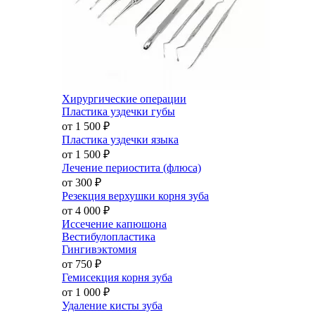
Хирургические операции
Пластика уздечки губы
от 1 500
₽
Пластика уздечки языка
от 1 500
₽
Лечение периостита (флюса)
от 300
₽
Резекция верхушки корня зуба
от 4 000
₽
Иссечение капюшона
Вестибулопластика
Гингивэктомия
от 750
₽
Гемисекция корня зуба
от 1 000
₽
Удаление кисты зуба