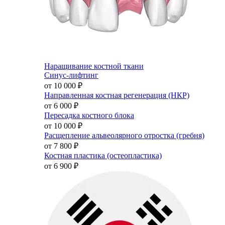
Наращивание костной ткани
Синус-лифтинг
от 10 000
₽
Направленная костная регенерация (НКР)
от 6 000
₽
Пересадка костного блока
от 10 000
₽
Расщепление альвеолярного отростка (гребня)
от 7 800
₽
Костная пластика (остеопластика)
от 6 900
₽