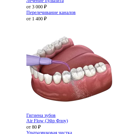
Лечение пульпита
от 3 000
₽
Перелечивание каналов
от 1 400
₽
Гигиена зубов
Air Flow (Эйр Флоу)
от 80
₽
Ультразвуковая чистка