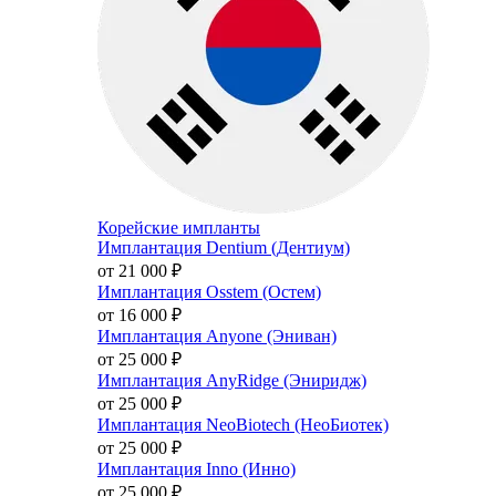
Корейские импланты
Имплантация Dentium (Дентиум)
от 21 000
₽
Имплантация Osstem (Остем)
от 16 000
₽
Имплантация Anyone (Эниван)
от 25 000
₽
Имплантация AnyRidge (Эниридж)
от 25 000
₽
Имплантация NeoBiotech (НеоБиотек)
от 25 000
₽
Имплантация Inno (Инно)
от 25 000
₽