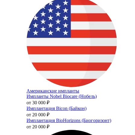
Американские импланты
Импланты Nobel Biocare (Нобель)
от 30 000
₽
Имплантация Bicon (Байкон)
от 20 000
₽
Имплантация BioHorizons (Биогоризонт)
от 20 000
₽