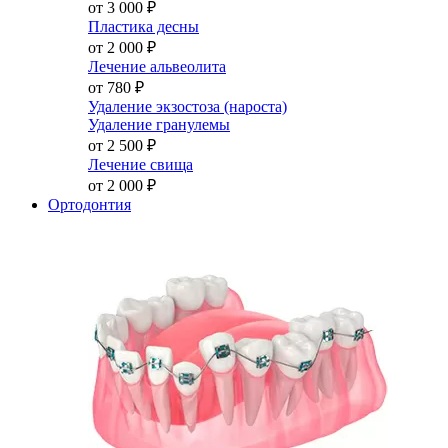
от 3 000
₽
Пластика десны
от 2 000
₽
Лечение альвеолита
от 780
₽
Удаление экзостоза (нароста)
Удаление гранулемы
от 2 500
₽
Лечение свища
от 2 000
₽
Ортодонтия