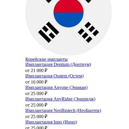
Корейские импланты
Имплантация Dentium (Дентиум)
от 21 000
₽
Имплантация Osstem (Остем)
от 16 000
₽
Имплантация Anyone (Эниван)
от 25 000
₽
Имплантация AnyRidge (Эниридж)
от 25 000
₽
Имплантация NeoBiotech (НеоБиотек)
от 25 000
₽
Имплантация Inno (Инно)
от 25 000
₽