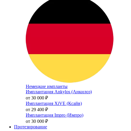
Немецкие импланты
Имплантация Ankylos (Анкилоз)
от 30 000
₽
Имплантация XiVE (Ксайв)
от 29 400
₽
Имплантация Impro (Импро)
от 30 000
₽
Протезирование