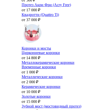
от 500
₽
Протез Акри Фри (Acry Free)
от 17 000
₽
Квадротти (Quattro Ti)
от 37 000
₽
Коронки и мосты
Циркониевые коронки
от 14 800
₽
Металлокерамические коронки
Временные коронки
от 1 000
₽
Металлические коронки
от 2 000
₽
Керамические коронки
от 10 000
₽
Золотые коронки
от 15 000
₽
Зубной мост (мостовидный протез)