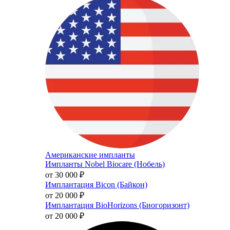
Американские импланты
Импланты Nobel Biocare (Нобель)
от 30 000
₽
Имплантация Bicon (Байкон)
от 20 000
₽
Имплантация BioHorizons (Биогоризонт)
от 20 000
₽