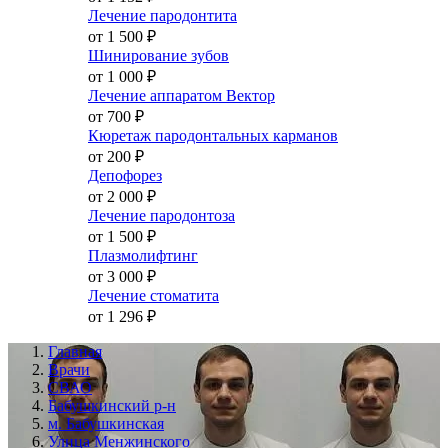
Лечение пародонтита
от 1 500
₽
Шинирование зубов
от 1 000
₽
Лечение аппаратом Вектор
от 700
₽
Кюретаж пародонтальных карманов
от 200
₽
Депофорез
от 2 000
₽
Лечение пародонтоза
от 1 500
₽
Плазмолифтинг
от 3 000
₽
Лечение стоматита
от 1 296
₽
Главная
Врачи
СВАО
Бабушкинский р-н
м. Бабушкинская
Улица Менжинского