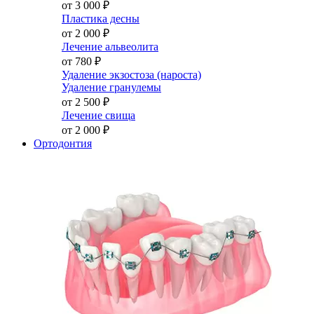
от 3 000
₽
Пластика десны
от 2 000
₽
Лечение альвеолита
от 780
₽
Удаление экзостоза (нароста)
Удаление гранулемы
от 2 500
₽
Лечение свища
от 2 000
₽
Ортодонтия