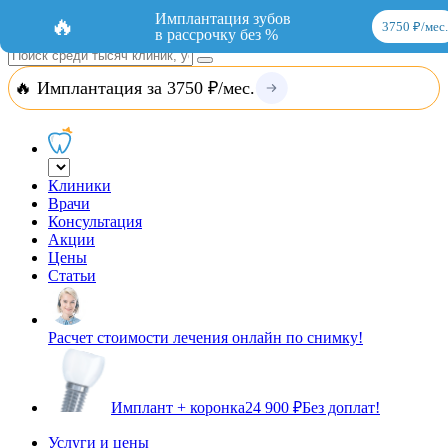
Добавить организацию
Вход
Имплантация зубов
🔥
3750 ₽/мес.
в рассрочку без %
🔥 Имплантация за 3750 ₽/мес.
Клиники
Врачи
Консультация
Акции
Цены
Статьи
Расчет стоимости лечения онлайн по снимку!
Имплант + коронка
24 900 ₽
Без доплат!
Услуги и цены