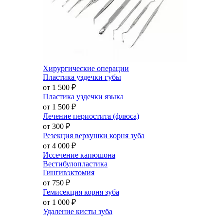
Хирургические операции
Пластика уздечки губы
от 1 500
₽
Пластика уздечки языка
от 1 500
₽
Лечение периостита (флюса)
от 300
₽
Резекция верхушки корня зуба
от 4 000
₽
Иссечение капюшона
Вестибулопластика
Гингивэктомия
от 750
₽
Гемисекция корня зуба
от 1 000
₽
Удаление кисты зуба