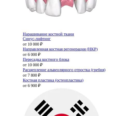
Наращивание костной ткани
Синус-лифтинг
от 10 000
₽
Направленная костная регенерация (НКР)
от 6 000
₽
Пересадка костного блока
от 10 000
₽
Расщепление альвеолярного отростка (гребня)
от 7 800
₽
Костная пластика (остеопластика)
от 6 900
₽