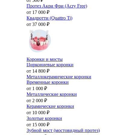
от 500
₽
Протез Акри Фри (Acry Free)
от 17 000
₽
Квадротти (Quattro Ti)
от 37 000
₽
Коронки и мосты
Циркониевые коронки
от 14 800
₽
Металлокерамические коронки
Временные коронки
от 1 000
₽
Металлические коронки
от 2 000
₽
Керамические коронки
от 10 000
₽
Золотые коронки
от 15 000
₽
Зубной мост (мостовидный протез)