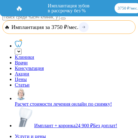
Добавить организацию
Вход
Имплантация зубов
🔥
3750 ₽/мес.
в рассрочку без %
🔥 Имплантация за 3750 ₽/мес.
Клиники
Врачи
Консультация
Акции
Цены
Статьи
Расчет стоимости лечения онлайн по снимку!
Имплант + коронка
24 900 ₽
Без доплат!
Услуги и цены