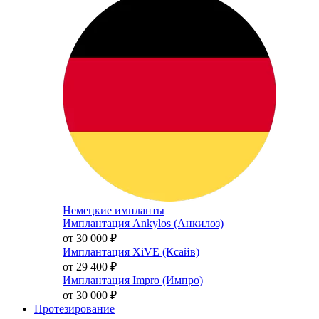
Немецкие импланты
Имплантация Ankylos (Анкилоз)
от 30 000
₽
Имплантация XiVE (Ксайв)
от 29 400
₽
Имплантация Impro (Импро)
от 30 000
₽
Протезирование