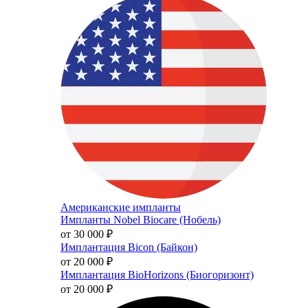
Американские импланты
Импланты Nobel Biocare (Нобель)
от 30 000
₽
Имплантация Bicon (Байкон)
от 20 000
₽
Имплантация BioHorizons (Биогоризонт)
от 20 000
₽