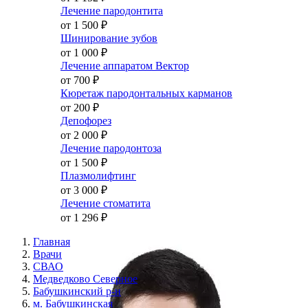
Лечение пародонтита
от 1 500
₽
Шинирование зубов
от 1 000
₽
Лечение аппаратом Вектор
от 700
₽
Кюретаж пародонтальных карманов
от 200
₽
Депофорез
от 2 000
₽
Лечение пародонтоза
от 1 500
₽
Плазмолифтинг
от 3 000
₽
Лечение стоматита
от 1 296
₽
Главная
Врачи
СВАО
Медведково Северное
Бабушкинский р-н
м. Бабушкинская