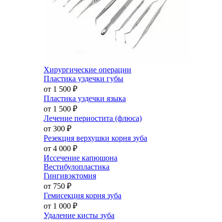
Хирургические операции
Пластика уздечки губы
от 1 500
₽
Пластика уздечки языка
от 1 500
₽
Лечение периостита (флюса)
от 300
₽
Резекция верхушки корня зуба
от 4 000
₽
Иссечение капюшона
Вестибулопластика
Гингивэктомия
от 750
₽
Гемисекция корня зуба
от 1 000
₽
Удаление кисты зуба