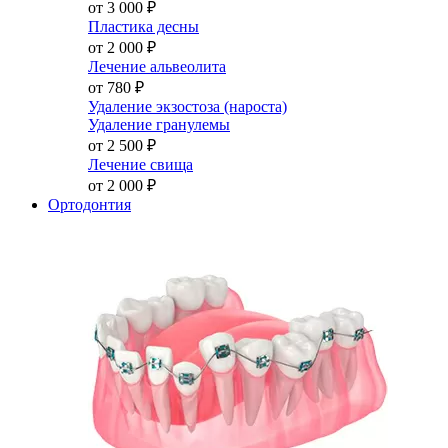
от 3 000
₽
Пластика десны
от 2 000
₽
Лечение альвеолита
от 780
₽
Удаление экзостоза (нароста)
Удаление гранулемы
от 2 500
₽
Лечение свища
от 2 000
₽
Ортодонтия