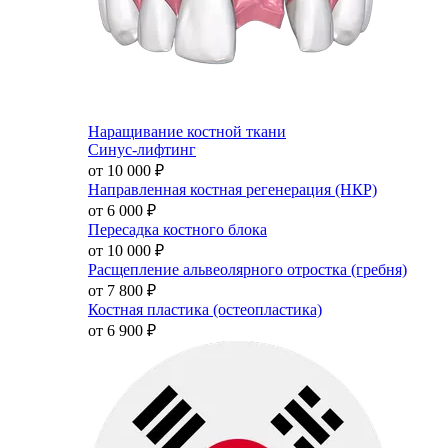
Наращивание костной ткани
Синус-лифтинг
от 10 000
₽
Направленная костная регенерация (НКР)
от 6 000
₽
Пересадка костного блока
от 10 000
₽
Расщепление альвеолярного отростка (гребня)
от 7 800
₽
Костная пластика (остеопластика)
от 6 900
₽