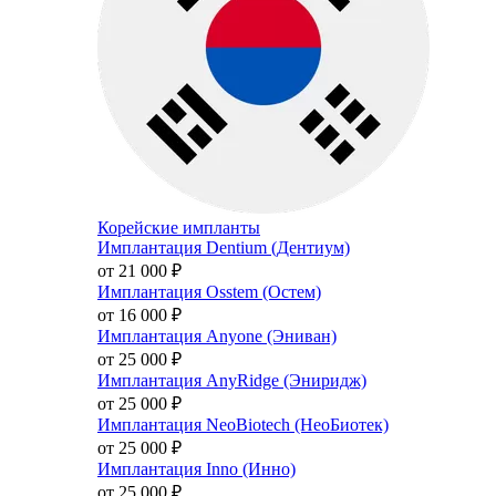
Корейские импланты
Имплантация Dentium (Дентиум)
от 21 000
₽
Имплантация Osstem (Остем)
от 16 000
₽
Имплантация Anyone (Эниван)
от 25 000
₽
Имплантация AnyRidge (Эниридж)
от 25 000
₽
Имплантация NeoBiotech (НеоБиотек)
от 25 000
₽
Имплантация Inno (Инно)
от 25 000
₽