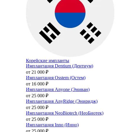
Корейские импланты
Имплантация Dentium (Дентиум)
от 21 000
₽
Имплантация Osstem (Остем)
от 16 000
₽
Имплантация Anyone (Эниван)
от 25 000
₽
Имплантация AnyRidge (Эниридж)
от 25 000
₽
Имплантация NeoBiotech (НеоБиотек)
от 25 000
₽
Имплантация Inno (Инно)
от 25 000
₽