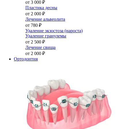
от 3 000
₽
Пластика десны
от 2 000
₽
Лечение альвеолита
от 780
₽
Удаление экзостоза (нароста)
Удаление гранулемы
от 2 500
₽
Лечение свища
от 2 000
₽
Ортодонтия