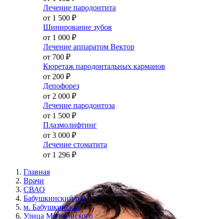
Лечение пародонтита
от 1 500
₽
Шинирование зубов
от 1 000
₽
Лечение аппаратом Вектор
от 700
₽
Кюретаж пародонтальных карманов
от 200
₽
Депофорез
от 2 000
₽
Лечение пародонтоза
от 1 500
₽
Плазмолифтинг
от 3 000
₽
Лечение стоматита
от 1 296
₽
Главная
Врачи
СВАО
Бабушкинский р-н
м. Бабушкинская
Улица Менжинского