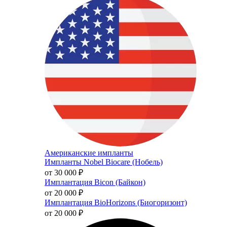
Американские импланты
Импланты Nobel Biocare (Нобель)
от 30 000
₽
Имплантация Bicon (Байкон)
от 20 000
₽
Имплантация BioHorizons (Биогоризонт)
от 20 000
₽