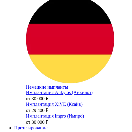
Немецкие импланты
Имплантация Ankylos (Анкилоз)
от 30 000
₽
Имплантация XiVE (Ксайв)
от 29 400
₽
Имплантация Impro (Импро)
от 30 000
₽
Протезирование