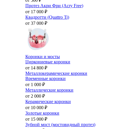
от 500
₽
Протез Акри Фри (Acry Free)
от 17 000
₽
Квадротти (Quattro Ti)
от 37 000
₽
Коронки и мосты
Циркониевые коронки
от 14 800
₽
Металлокерамические коронки
Временные коронки
от 1 000
₽
Металлические коронки
от 2 000
₽
Керамические коронки
от 10 000
₽
Золотые коронки
от 15 000
₽
Зубной мост (мостовидный протез)