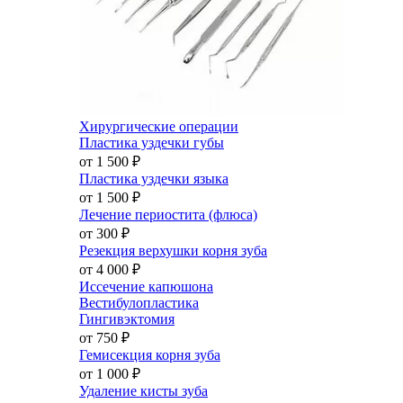
Хирургические операции
Пластика уздечки губы
от 1 500
₽
Пластика уздечки языка
от 1 500
₽
Лечение периостита (флюса)
от 300
₽
Резекция верхушки корня зуба
от 4 000
₽
Иссечение капюшона
Вестибулопластика
Гингивэктомия
от 750
₽
Гемисекция корня зуба
от 1 000
₽
Удаление кисты зуба