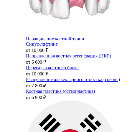
Наращивание костной ткани
Синус-лифтинг
от 10 000
₽
Направленная костная регенерация (НКР)
от 6 000
₽
Пересадка костного блока
от 10 000
₽
Расщепление альвеолярного отростка (гребня)
от 7 800
₽
Костная пластика (остеопластика)
от 6 900
₽