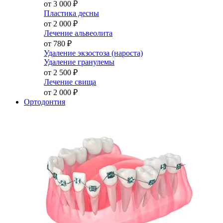
от 3 000
₽
Пластика десны
от 2 000
₽
Лечение альвеолита
от 780
₽
Удаление экзостоза (нароста)
Удаление гранулемы
от 2 500
₽
Лечение свища
от 2 000
₽
Ортодонтия