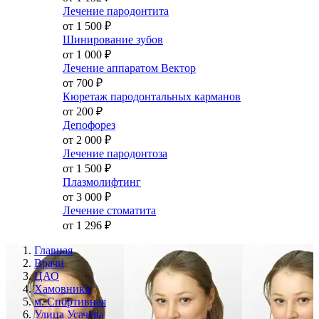
Лечение пародонтита
от 1 500
₽
Шинирование зубов
от 1 000
₽
Лечение аппаратом Вектор
от 700
₽
Кюретаж пародонтальных карманов
от 200
₽
Депофорез
от 2 000
₽
Лечение пародонтоза
от 1 500
₽
Плазмолифтинг
от 3 000
₽
Лечение стоматита
от 1 296
₽
Главная
Врачи
ЦАО
Хамовники
м. Спортивная
Улица Усачёва