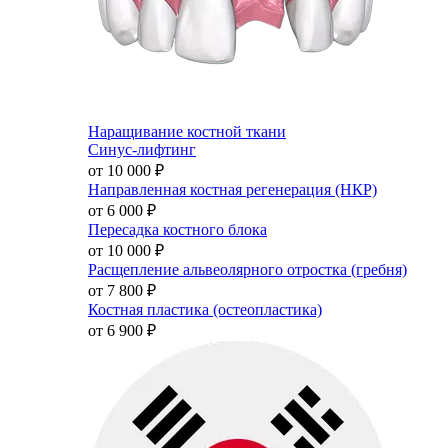
Наращивание костной ткани
Синус-лифтинг
от 10 000
₽
Направленная костная регенерация (НКР)
от 6 000
₽
Пересадка костного блока
от 10 000
₽
Расщепление альвеолярного отростка (гребня)
от 7 800
₽
Костная пластика (остеопластика)
от 6 900
₽