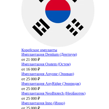
Корейские импланты
Имплантация Dentium (Дентиум)
от 21 000
₽
Имплантация Osstem (Остем)
от 16 000
₽
Имплантация Anyone (Эниван)
от 25 000
₽
Имплантация AnyRidge (Эниридж)
от 25 000
₽
Имплантация NeoBiotech (НеоБиотек)
от 25 000
₽
Имплантация Inno (Инно)
от 25 000
₽