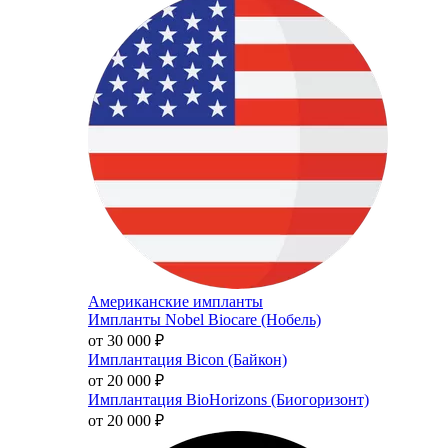
Американские импланты
Импланты Nobel Biocare (Нобель)
от 30 000
₽
Имплантация Bicon (Байкон)
от 20 000
₽
Имплантация BioHorizons (Биогоризонт)
от 20 000
₽