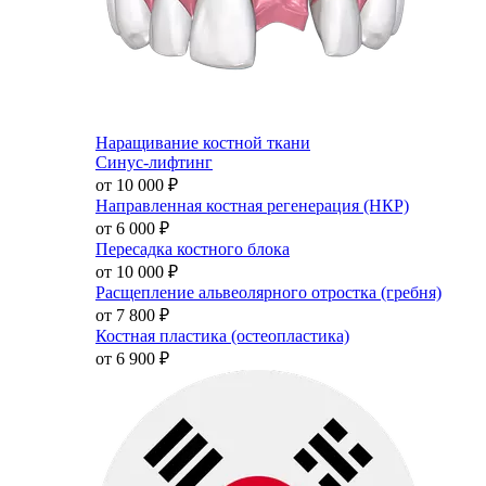
Наращивание костной ткани
Синус-лифтинг
от 10 000
₽
Направленная костная регенерация (НКР)
от 6 000
₽
Пересадка костного блока
от 10 000
₽
Расщепление альвеолярного отростка (гребня)
от 7 800
₽
Костная пластика (остеопластика)
от 6 900
₽