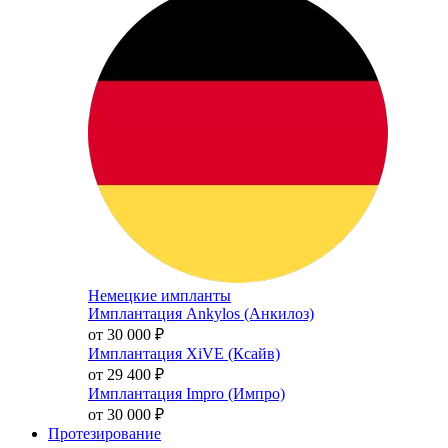
Немецкие импланты
Имплантация Ankylos (Анкилоз)
от 30 000
₽
Имплантация XiVE (Ксайв)
от 29 400
₽
Имплантация Impro (Импро)
от 30 000
₽
Протезирование