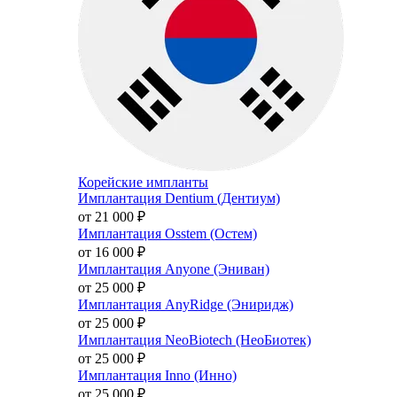
Корейские импланты
Имплантация Dentium (Дентиум)
от 21 000
₽
Имплантация Osstem (Остем)
от 16 000
₽
Имплантация Anyone (Эниван)
от 25 000
₽
Имплантация AnyRidge (Эниридж)
от 25 000
₽
Имплантация NeoBiotech (НеоБиотек)
от 25 000
₽
Имплантация Inno (Инно)
от 25 000
₽