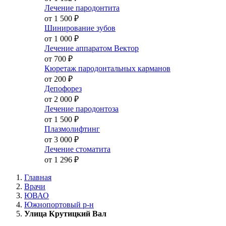
Лечение пародонтита
от 1 500
₽
Шинирование зубов
от 1 000
₽
Лечение аппаратом Вектор
от 700
₽
Кюретаж пародонтальных карманов
от 200
₽
Депофорез
от 2 000
₽
Лечение пародонтоза
от 1 500
₽
Плазмолифтинг
от 3 000
₽
Лечение стоматита
от 1 296
₽
Главная
Врачи
ЮВАО
Южнопортовый р-н
Улица Крутицкий Вал