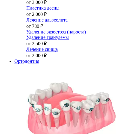
от 3 000
₽
Пластика десны
от 2 000
₽
Лечение альвеолита
от 780
₽
Удаление экзостоза (нароста)
Удаление гранулемы
от 2 500
₽
Лечение свища
от 2 000
₽
Ортодонтия