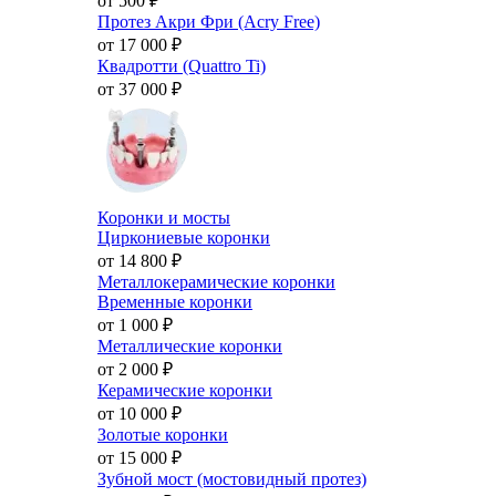
от 500
₽
Протез Акри Фри (Acry Free)
от 17 000
₽
Квадротти (Quattro Ti)
от 37 000
₽
Коронки и мосты
Циркониевые коронки
от 14 800
₽
Металлокерамические коронки
Временные коронки
от 1 000
₽
Металлические коронки
от 2 000
₽
Керамические коронки
от 10 000
₽
Золотые коронки
от 15 000
₽
Зубной мост (мостовидный протез)