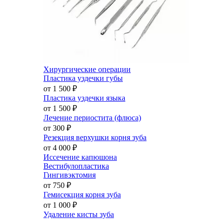
Хирургические операции
Пластика уздечки губы
от 1 500
₽
Пластика уздечки языка
от 1 500
₽
Лечение периостита (флюса)
от 300
₽
Резекция верхушки корня зуба
от 4 000
₽
Иссечение капюшона
Вестибулопластика
Гингивэктомия
от 750
₽
Гемисекция корня зуба
от 1 000
₽
Удаление кисты зуба