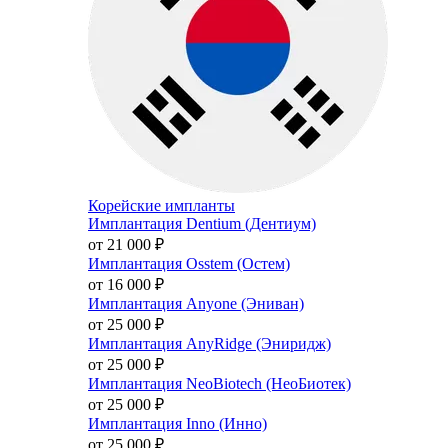
Корейские импланты
Имплантация Dentium (Дентиум)
от 21 000
₽
Имплантация Osstem (Остем)
от 16 000
₽
Имплантация Anyone (Эниван)
от 25 000
₽
Имплантация AnyRidge (Эниридж)
от 25 000
₽
Имплантация NeoBiotech (НеоБиотек)
от 25 000
₽
Имплантация Inno (Инно)
от 25 000
₽