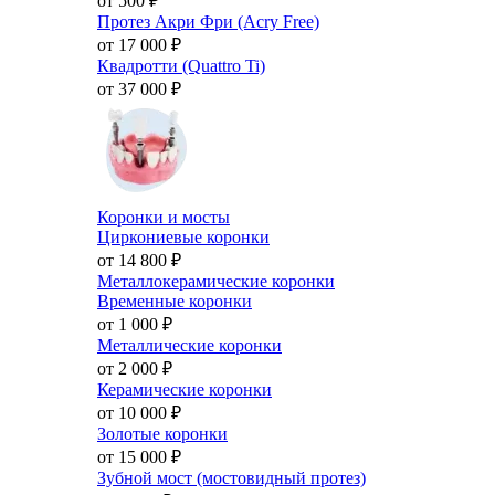
от 500
₽
Протез Акри Фри (Acry Free)
от 17 000
₽
Квадротти (Quattro Ti)
от 37 000
₽
Коронки и мосты
Циркониевые коронки
от 14 800
₽
Металлокерамические коронки
Временные коронки
от 1 000
₽
Металлические коронки
от 2 000
₽
Керамические коронки
от 10 000
₽
Золотые коронки
от 15 000
₽
Зубной мост (мостовидный протез)