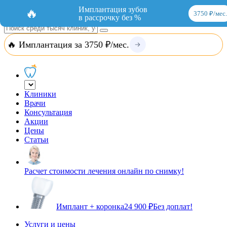
Добавить организацию
Вход
Имплантация зубов
🔥
3750 ₽/мес.
в рассрочку без %
🔥 Имплантация за 3750 ₽/мес.
Клиники
Врачи
Консультация
Акции
Цены
Статьи
Расчет стоимости лечения онлайн по снимку!
Имплант + коронка
24 900 ₽
Без доплат!
Услуги и цены