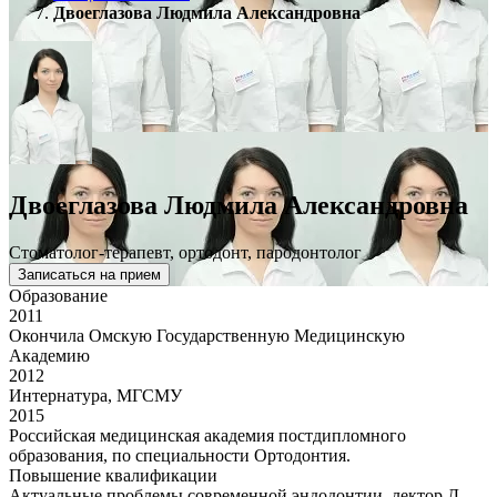
Двоеглазова Людмила Александровна
Двоеглазова Людмила Александровна
Стоматолог-терапевт, ортодонт, пародонтолог
Записаться на прием
Образование
2011
Окончила Омскую Государственную Медицинскую
Академию
2012
Интернатура, МГСМУ
2015
Российская медицинская академия постдипломного
образования, по специальности Ортодонтия.
Повышение квалификации
Актуальные проблемы современной эндодонтии, лектор Д.