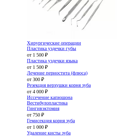
Хирургические операции
Пластика уздечки губы
от 1 500
₽
Пластика уздечки языка
от 1 500
₽
Лечение периостита (флюса)
от 300
₽
Резекция верхушки корня зуба
от 4 000
₽
Иссечение капюшона
Вестибулопластика
Гингивэктомия
от 750
₽
Гемисекция корня зуба
от 1 000
₽
Удаление кисты зуба