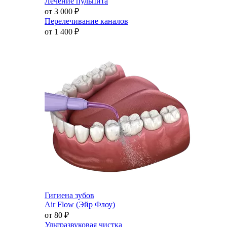
Лечение пульпита
от 3 000
₽
Перелечивание каналов
от 1 400
₽
Гигиена зубов
Air Flow (Эйр Флоу)
от 80
₽
Ультразвуковая чистка