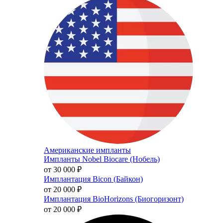
Американские импланты
Импланты Nobel Biocare (Нобель)
от 30 000
₽
Имплантация Bicon (Байкон)
от 20 000
₽
Имплантация BioHorizons (Биогоризонт)
от 20 000
₽