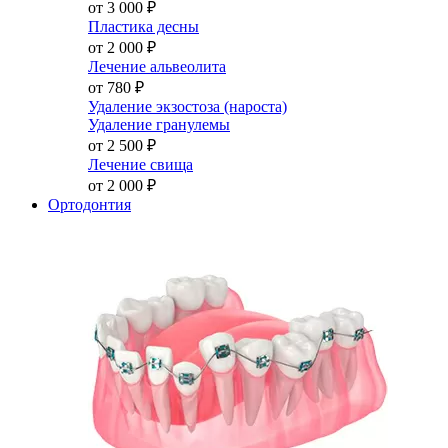
от 3 000
₽
Пластика десны
от 2 000
₽
Лечение альвеолита
от 780
₽
Удаление экзостоза (нароста)
Удаление гранулемы
от 2 500
₽
Лечение свища
от 2 000
₽
Ортодонтия