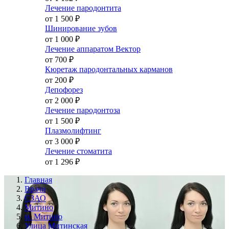
Лечение пародонтита
от 1 500
₽
Шинирование зубов
от 1 000
₽
Лечение аппаратом Вектор
от 700
₽
Кюретаж пародонтальных карманов
от 200
₽
Депофорез
от 2 000
₽
Лечение пародонтоза
от 1 500
₽
Плазмолифтинг
от 3 000
₽
Лечение стоматита
от 1 296
₽
Главная
Врачи
СЗАО
Митино
м. Митино
Улица Митинская