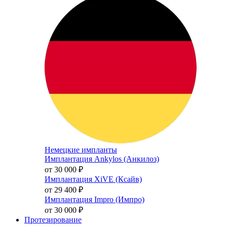
Немецкие импланты
Имплантация Ankylos (Анкилоз)
от 30 000
₽
Имплантация XiVE (Ксайв)
от 29 400
₽
Имплантация Impro (Импро)
от 30 000
₽
Протезирование