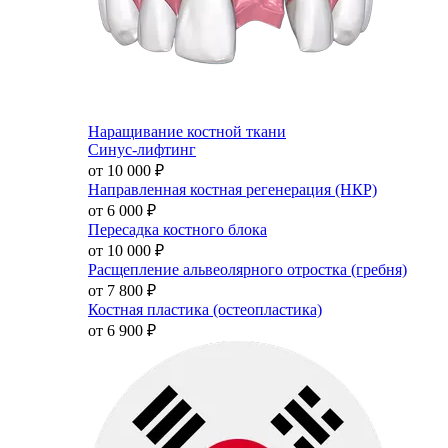
Наращивание костной ткани
Синус-лифтинг
от 10 000
₽
Направленная костная регенерация (НКР)
от 6 000
₽
Пересадка костного блока
от 10 000
₽
Расщепление альвеолярного отростка (гребня)
от 7 800
₽
Костная пластика (остеопластика)
от 6 900
₽