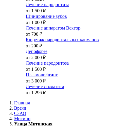
Лечение пародонтита
от 1 500
₽
Шинирование зубов
от 1 000
₽
Лечение аппаратом Вектор
от 700
₽
Кюретаж пародонтальных карманов
от 200
₽
Депофорез
от 2 000
₽
Лечение пародонтоза
от 1 500
₽
Плазмолифтинг
от 3 000
₽
Лечение стоматита
от 1 296
₽
Главная
Врачи
СЗАО
Митино
Улица Митинская