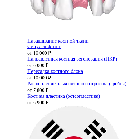
Наращивание костной ткани
Синус-лифтинг
от 10 000
₽
Направленная костная регенерация (НКР)
от 6 000
₽
Пересадка костного блока
от 10 000
₽
Расщепление альвеолярного отростка (гребня)
от 7 800
₽
Костная пластика (остеопластика)
от 6 900
₽