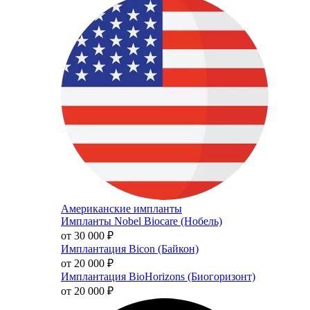
Американские импланты
Импланты Nobel Biocare (Нобель)
от 30 000
₽
Имплантация Bicon (Байкон)
от 20 000
₽
Имплантация BioHorizons (Биогоризонт)
от 20 000
₽