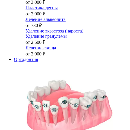
от 3 000
₽
Пластика десны
от 2 000
₽
Лечение альвеолита
от 780
₽
Удаление экзостоза (нароста)
Удаление гранулемы
от 2 500
₽
Лечение свища
от 2 000
₽
Ортодонтия