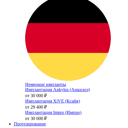
Немецкие импланты
Имплантация Ankylos (Анкилоз)
от 30 000
₽
Имплантация XiVE (Ксайв)
от 29 400
₽
Имплантация Impro (Импро)
от 30 000
₽
Протезирование