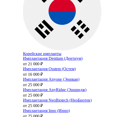
Корейские импланты
Имплантация Dentium (Дентиум)
от 21 000
₽
Имплантация Osstem (Остем)
от 16 000
₽
Имплантация Anyone (Эниван)
от 25 000
₽
Имплантация AnyRidge (Эниридж)
от 25 000
₽
Имплантация NeoBiotech (НеоБиотек)
от 25 000
₽
Имплантация Inno (Инно)
от 25 000
₽