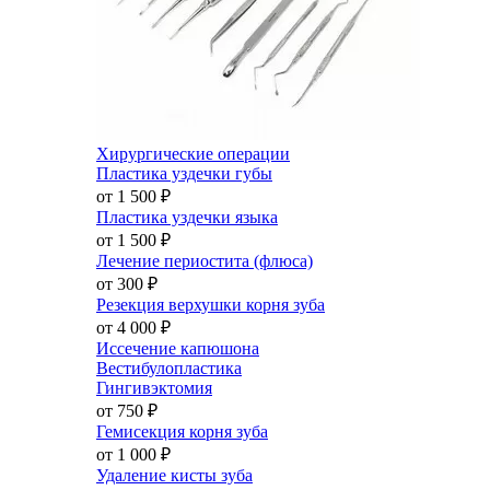
Хирургические операции
Пластика уздечки губы
от 1 500
₽
Пластика уздечки языка
от 1 500
₽
Лечение периостита (флюса)
от 300
₽
Резекция верхушки корня зуба
от 4 000
₽
Иссечение капюшона
Вестибулопластика
Гингивэктомия
от 750
₽
Гемисекция корня зуба
от 1 000
₽
Удаление кисты зуба