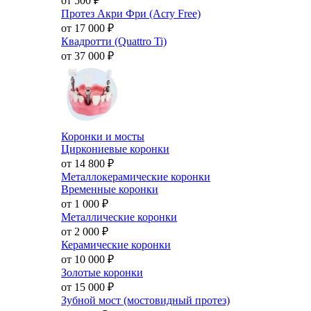
от 500
₽
Протез Акри Фри (Acry Free)
от 17 000
₽
Квадротти (Quattro Ti)
от 37 000
₽
Коронки и мосты
Циркониевые коронки
от 14 800
₽
Металлокерамические коронки
Временные коронки
от 1 000
₽
Металлические коронки
от 2 000
₽
Керамические коронки
от 10 000
₽
Золотые коронки
от 15 000
₽
Зубной мост (мостовидный протез)