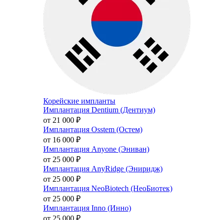
Корейские импланты
Имплантация Dentium (Дентиум)
от 21 000
₽
Имплантация Osstem (Остем)
от 16 000
₽
Имплантация Anyone (Эниван)
от 25 000
₽
Имплантация AnyRidge (Эниридж)
от 25 000
₽
Имплантация NeoBiotech (НеоБиотек)
от 25 000
₽
Имплантация Inno (Инно)
от 25 000
₽