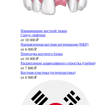
Наращивание костной ткани
Синус-лифтинг
от 10 000
₽
Направленная костная регенерация (НКР)
от 6 000
₽
Пересадка костного блока
от 10 000
₽
Расщепление альвеолярного отростка (гребня)
от 7 800
₽
Костная пластика (остеопластика)
от 6 900
₽