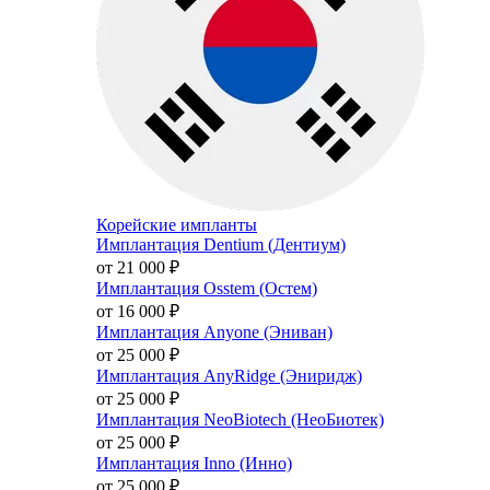
Корейские импланты
Имплантация Dentium (Дентиум)
от 21 000
₽
Имплантация Osstem (Остем)
от 16 000
₽
Имплантация Anyone (Эниван)
от 25 000
₽
Имплантация AnyRidge (Эниридж)
от 25 000
₽
Имплантация NeoBiotech (НеоБиотек)
от 25 000
₽
Имплантация Inno (Инно)
от 25 000
₽