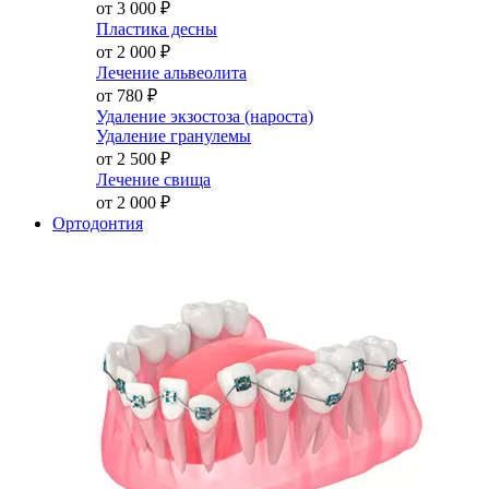
от 3 000
₽
Пластика десны
от 2 000
₽
Лечение альвеолита
от 780
₽
Удаление экзостоза (нароста)
Удаление гранулемы
от 2 500
₽
Лечение свища
от 2 000
₽
Ортодонтия