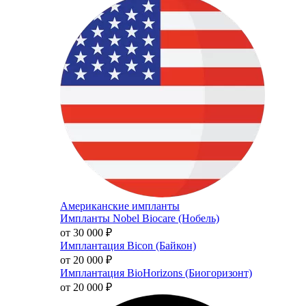
Американские импланты
Импланты Nobel Biocare (Нобель)
от 30 000
₽
Имплантация Bicon (Байкон)
от 20 000
₽
Имплантация BioHorizons (Биогоризонт)
от 20 000
₽