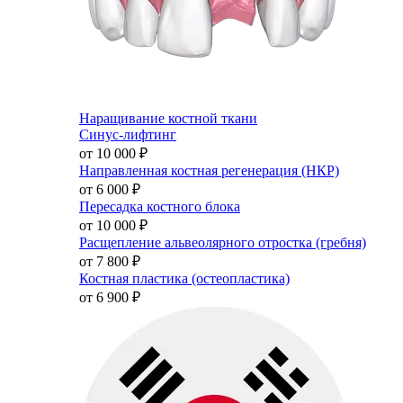
Наращивание костной ткани
Синус-лифтинг
от 10 000
₽
Направленная костная регенерация (НКР)
от 6 000
₽
Пересадка костного блока
от 10 000
₽
Расщепление альвеолярного отростка (гребня)
от 7 800
₽
Костная пластика (остеопластика)
от 6 900
₽