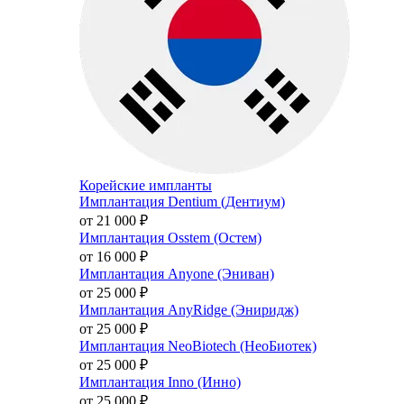
Корейские импланты
Имплантация Dentium (Дентиум)
от 21 000
₽
Имплантация Osstem (Остем)
от 16 000
₽
Имплантация Anyone (Эниван)
от 25 000
₽
Имплантация AnyRidge (Эниридж)
от 25 000
₽
Имплантация NeoBiotech (НеоБиотек)
от 25 000
₽
Имплантация Inno (Инно)
от 25 000
₽