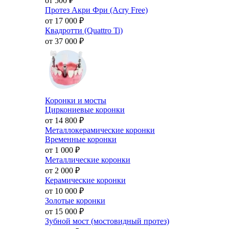
от 500
₽
Протез Акри Фри (Acry Free)
от 17 000
₽
Квадротти (Quattro Ti)
от 37 000
₽
Коронки и мосты
Циркониевые коронки
от 14 800
₽
Металлокерамические коронки
Временные коронки
от 1 000
₽
Металлические коронки
от 2 000
₽
Керамические коронки
от 10 000
₽
Золотые коронки
от 15 000
₽
Зубной мост (мостовидный протез)