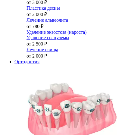
от 3 000
₽
Пластика десны
от 2 000
₽
Лечение альвеолита
от 780
₽
Удаление экзостоза (нароста)
Удаление гранулемы
от 2 500
₽
Лечение свища
от 2 000
₽
Ортодонтия