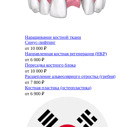
Наращивание костной ткани
Синус-лифтинг
от 10 000
₽
Направленная костная регенерация (НКР)
от 6 000
₽
Пересадка костного блока
от 10 000
₽
Расщепление альвеолярного отростка (гребня)
от 7 800
₽
Костная пластика (остеопластика)
от 6 900
₽