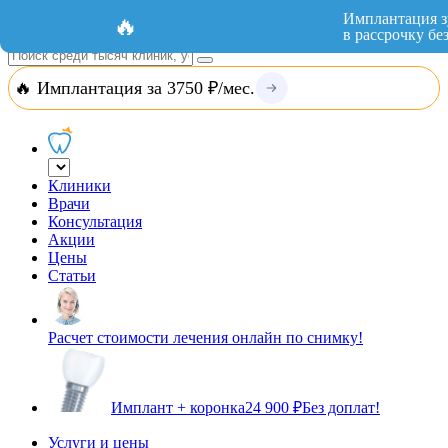
Добавить организацию
Вход
Имплантация з
🔥
в рассрочку бе
🔥 Имплантация за 3750 ₽/мес.
Клиники
Врачи
Консультация
Акции
Цены
Статьи
Расчет стоимости лечения онлайн по снимку!
Имплант + коронка
24 900 ₽
Без доплат!
Услуги и цены