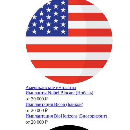
Американские импланты
Импланты Nobel Biocare (Нобель)
от 30 000
₽
Имплантация Bicon (Байкон)
от 20 000
₽
Имплантация BioHorizons (Биогоризонт)
от 20 000
₽