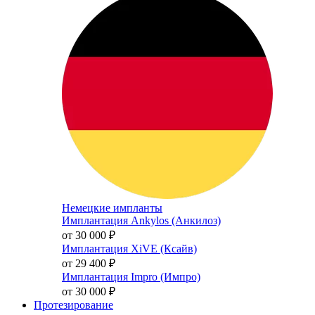
Немецкие импланты
Имплантация Ankylos (Анкилоз)
от 30 000
₽
Имплантация XiVE (Ксайв)
от 29 400
₽
Имплантация Impro (Импро)
от 30 000
₽
Протезирование