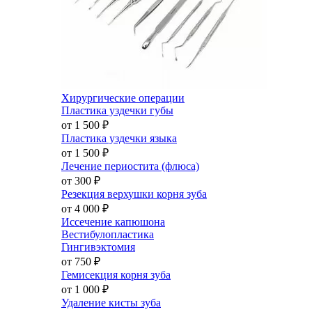
Хирургические операции
Пластика уздечки губы
от 1 500
₽
Пластика уздечки языка
от 1 500
₽
Лечение периостита (флюса)
от 300
₽
Резекция верхушки корня зуба
от 4 000
₽
Иссечение капюшона
Вестибулопластика
Гингивэктомия
от 750
₽
Гемисекция корня зуба
от 1 000
₽
Удаление кисты зуба