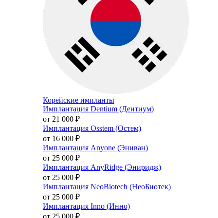
Корейские импланты
Имплантация Dentium (Дентиум)
от 21 000
₽
Имплантация Osstem (Остем)
от 16 000
₽
Имплантация Anyone (Эниван)
от 25 000
₽
Имплантация AnyRidge (Эниридж)
от 25 000
₽
Имплантация NeoBiotech (НеоБиотек)
от 25 000
₽
Имплантация Inno (Инно)
от 25 000
₽