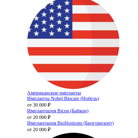
Американские импланты
Импланты Nobel Biocare (Нобель)
от 30 000
₽
Имплантация Bicon (Байкон)
от 20 000
₽
Имплантация BioHorizons (Биогоризонт)
от 20 000
₽