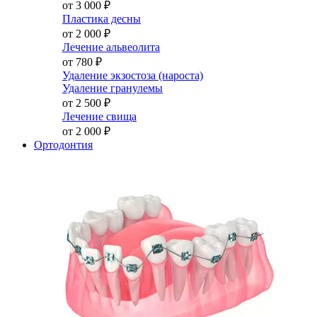
от 3 000
₽
Пластика десны
от 2 000
₽
Лечение альвеолита
от 780
₽
Удаление экзостоза (нароста)
Удаление гранулемы
от 2 500
₽
Лечение свища
от 2 000
₽
Ортодонтия