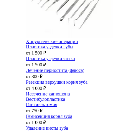
Хирургические операции
Пластика уздечки губы
от 1 500
₽
Пластика уздечки языка
от 1 500
₽
Лечение периостита (флюса)
от 300
₽
Резекция верхушки корня зуба
от 4 000
₽
Иссечение капюшона
Вестибулопластика
Гингивэктомия
от 750
₽
Гемисекция корня зуба
от 1 000
₽
Удаление кисты зуба