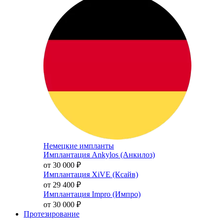
Немецкие импланты
Имплантация Ankylos (Анкилоз)
от 30 000
₽
Имплантация XiVE (Ксайв)
от 29 400
₽
Имплантация Impro (Импро)
от 30 000
₽
Протезирование