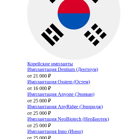
Корейские импланты
Имплантация Dentium (Дентиум)
от 21 000
₽
Имплантация Osstem (Остем)
от 16 000
₽
Имплантация Anyone (Эниван)
от 25 000
₽
Имплантация AnyRidge (Эниридж)
от 25 000
₽
Имплантация NeoBiotech (НеоБиотек)
от 25 000
₽
Имплантация Inno (Инно)
от 25 000
₽