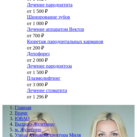
Лечение пародонтита
от 1 500
₽
Шинирование зубов
от 1 000
₽
Лечение аппаратом Вектор
от 700
₽
Кюретаж пародонтальных карманов
от 200
₽
Депофорез
от 2 000
₽
Лечение пародонтоза
от 1 500
₽
Плазмолифтинг
от 3 000
₽
Лечение стоматита
от 1 296
₽
Главная
Врачи
ЮВАО
Выхино-Жулебино
м. Жулебино
Улица Авиаконструктора Миля