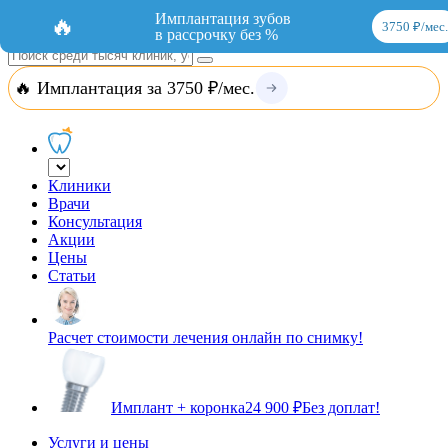
Добавить организацию
Вход
Имплантация зубов
🔥
3750 ₽/мес.
в рассрочку без %
🔥 Имплантация за 3750 ₽/мес.
Клиники
Врачи
Консультация
Акции
Цены
Статьи
Расчет стоимости лечения онлайн по снимку!
Имплант + коронка
24 900 ₽
Без доплат!
Услуги и цены