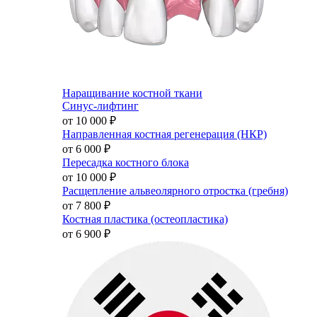
Наращивание костной ткани
Синус-лифтинг
от 10 000
₽
Направленная костная регенерация (НКР)
от 6 000
₽
Пересадка костного блока
от 10 000
₽
Расщепление альвеолярного отростка (гребня)
от 7 800
₽
Костная пластика (остеопластика)
от 6 900
₽