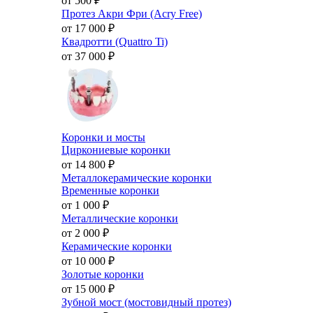
от 500
₽
Протез Акри Фри (Acry Free)
от 17 000
₽
Квадротти (Quattro Ti)
от 37 000
₽
Коронки и мосты
Циркониевые коронки
от 14 800
₽
Металлокерамические коронки
Временные коронки
от 1 000
₽
Металлические коронки
от 2 000
₽
Керамические коронки
от 10 000
₽
Золотые коронки
от 15 000
₽
Зубной мост (мостовидный протез)