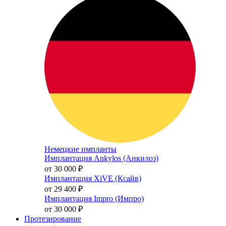
Немецкие импланты
Имплантация Ankylos (Анкилоз)
от 30 000
₽
Имплантация XiVE (Ксайв)
от 29 400
₽
Имплантация Impro (Импро)
от 30 000
₽
Протезирование