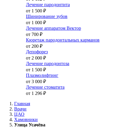
Лечение пародонтита
от 1 500
₽
Шинирование зубов
от 1 000
₽
Лечение аппаратом Вектор
от 700
₽
Кюретаж пародонтальных карманов
от 200
₽
Депофорез
от 2 000
₽
Лечение пародонтоза
от 1 500
₽
Плазмолифтинг
от 3 000
₽
Лечение стоматита
от 1 296
₽
Главная
Врачи
ЦАО
Хамовники
Улица Усачёва