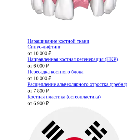
Наращивание костной ткани
Синус-лифтинг
от 10 000
₽
Направленная костная регенерация (НКР)
от 6 000
₽
Пересадка костного блока
от 10 000
₽
Расщепление альвеолярного отростка (гребня)
от 7 800
₽
Костная пластика (остеопластика)
от 6 900
₽