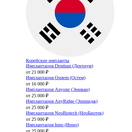
Корейские импланты
Имплантация Dentium (Дентиум)
от 21 000
₽
Имплантация Osstem (Остем)
от 16 000
₽
Имплантация Anyone (Эниван)
от 25 000
₽
Имплантация AnyRidge (Эниридж)
от 25 000
₽
Имплантация NeoBiotech (НеоБиотек)
от 25 000
₽
Имплантация Inno (Инно)
от 25 000
₽