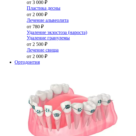
от 3 000
₽
Пластика десны
от 2 000
₽
Лечение альвеолита
от 780
₽
Удаление экзостоза (нароста)
Удаление гранулемы
от 2 500
₽
Лечение свища
от 2 000
₽
Ортодонтия