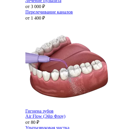
Лечение пульпита
от 3 000
₽
Перелечивание каналов
от 1 400
₽
Гигиена зубов
Air Flow (Эйр Флоу)
от 80
₽
Ультразвуковая чистка