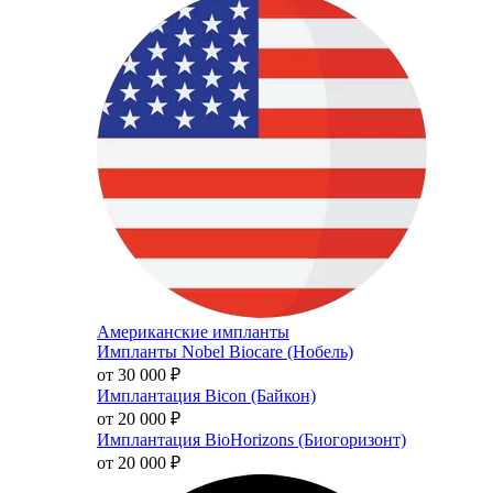
Американские импланты
Импланты Nobel Biocare (Нобель)
от 30 000
₽
Имплантация Bicon (Байкон)
от 20 000
₽
Имплантация BioHorizons (Биогоризонт)
от 20 000
₽