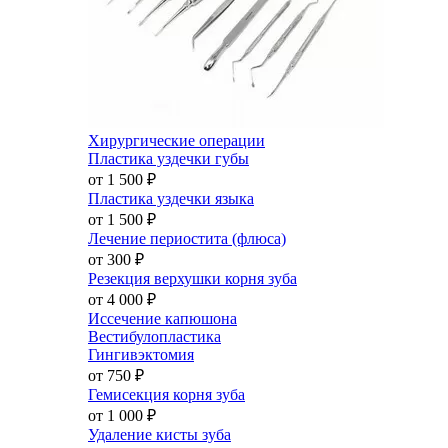
Хирургические операции
Пластика уздечки губы
от 1 500
₽
Пластика уздечки языка
от 1 500
₽
Лечение периостита (флюса)
от 300
₽
Резекция верхушки корня зуба
от 4 000
₽
Иссечение капюшона
Вестибулопластика
Гингивэктомия
от 750
₽
Гемисекция корня зуба
от 1 000
₽
Удаление кисты зуба