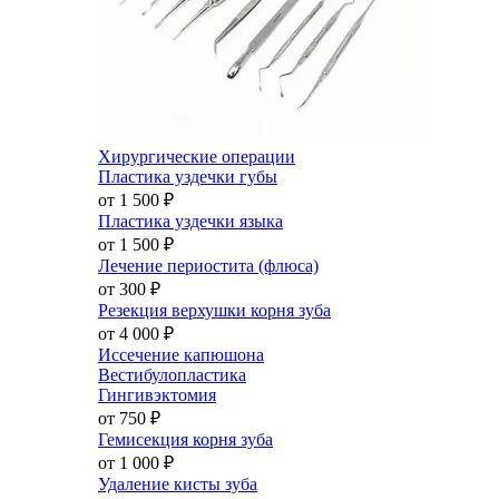
Хирургические операции
Пластика уздечки губы
от 1 500
₽
Пластика уздечки языка
от 1 500
₽
Лечение периостита (флюса)
от 300
₽
Резекция верхушки корня зуба
от 4 000
₽
Иссечение капюшона
Вестибулопластика
Гингивэктомия
от 750
₽
Гемисекция корня зуба
от 1 000
₽
Удаление кисты зуба