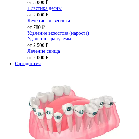
от 3 000
₽
Пластика десны
от 2 000
₽
Лечение альвеолита
от 780
₽
Удаление экзостоза (нароста)
Удаление гранулемы
от 2 500
₽
Лечение свища
от 2 000
₽
Ортодонтия