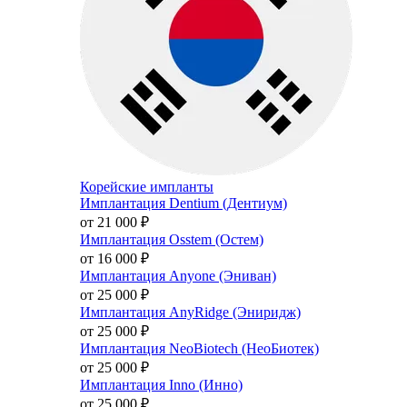
Корейские импланты
Имплантация Dentium (Дентиум)
от 21 000
₽
Имплантация Osstem (Остем)
от 16 000
₽
Имплантация Anyone (Эниван)
от 25 000
₽
Имплантация AnyRidge (Эниридж)
от 25 000
₽
Имплантация NeoBiotech (НеоБиотек)
от 25 000
₽
Имплантация Inno (Инно)
от 25 000
₽