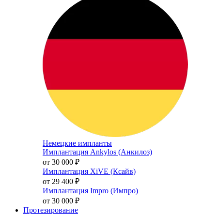
Немецкие импланты
Имплантация Ankylos (Анкилоз)
от 30 000
₽
Имплантация XiVE (Ксайв)
от 29 400
₽
Имплантация Impro (Импро)
от 30 000
₽
Протезирование