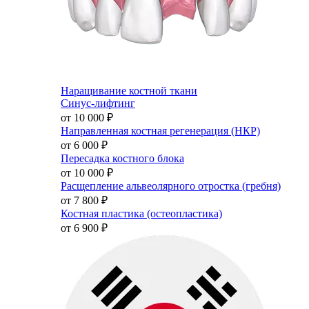
Наращивание костной ткани
Синус-лифтинг
от 10 000
₽
Направленная костная регенерация (НКР)
от 6 000
₽
Пересадка костного блока
от 10 000
₽
Расщепление альвеолярного отростка (гребня)
от 7 800
₽
Костная пластика (остеопластика)
от 6 900
₽