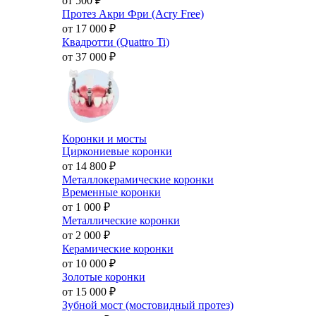
от 500
₽
Протез Акри Фри (Acry Free)
от 17 000
₽
Квадротти (Quattro Ti)
от 37 000
₽
Коронки и мосты
Циркониевые коронки
от 14 800
₽
Металлокерамические коронки
Временные коронки
от 1 000
₽
Металлические коронки
от 2 000
₽
Керамические коронки
от 10 000
₽
Золотые коронки
от 15 000
₽
Зубной мост (мостовидный протез)