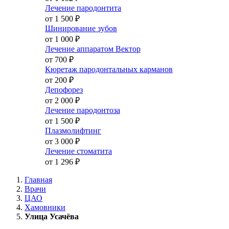
Лечение пародонтита
от 1 500
₽
Шинирование зубов
от 1 000
₽
Лечение аппаратом Вектор
от 700
₽
Кюретаж пародонтальных карманов
от 200
₽
Депофорез
от 2 000
₽
Лечение пародонтоза
от 1 500
₽
Плазмолифтинг
от 3 000
₽
Лечение стоматита
от 1 296
₽
Главная
Врачи
ЦАО
Хамовники
Улица Усачёва