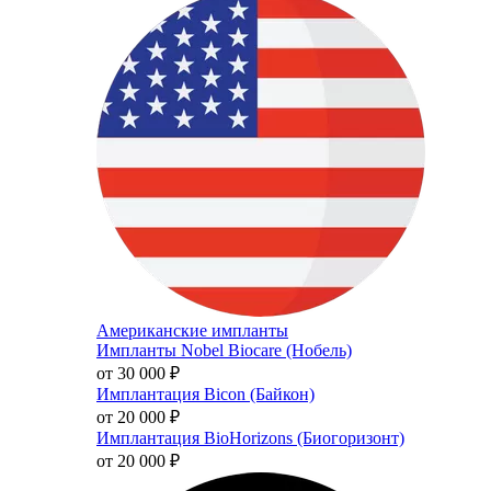
Американские импланты
Импланты Nobel Biocare (Нобель)
от 30 000
₽
Имплантация Bicon (Байкон)
от 20 000
₽
Имплантация BioHorizons (Биогоризонт)
от 20 000
₽