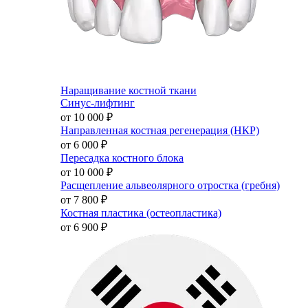
Наращивание костной ткани
Синус-лифтинг
от 10 000
₽
Направленная костная регенерация (НКР)
от 6 000
₽
Пересадка костного блока
от 10 000
₽
Расщепление альвеолярного отростка (гребня)
от 7 800
₽
Костная пластика (остеопластика)
от 6 900
₽