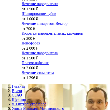
Лечение пародонтита
от 1 500
₽
Шинирование зубов
от 1 000
₽
Лечение аппаратом Вектор
от 700
₽
Кюретаж пародонтальных карманов
от 200
₽
Депофорез
от 2 000
₽
Лечение пародонтоза
от 1 500
₽
Плазмолифтинг
от 3 000
₽
Лечение стоматита
от 1 296
₽
Главная
Врачи
СЗАО
Щукино
м. Октябрьское поле
Улица Маршала Малиновского