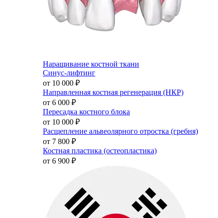
Наращивание костной ткани
Синус-лифтинг
от 10 000
₽
Направленная костная регенерация (НКР)
от 6 000
₽
Пересадка костного блока
от 10 000
₽
Расщепление альвеолярного отростка (гребня)
от 7 800
₽
Костная пластика (остеопластика)
от 6 900
₽