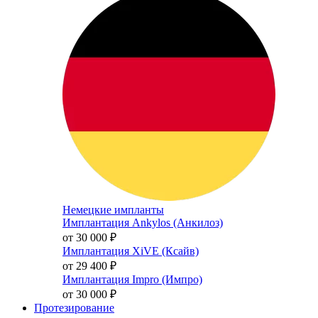
Немецкие импланты
Имплантация Ankylos (Анкилоз)
от 30 000
₽
Имплантация XiVE (Ксайв)
от 29 400
₽
Имплантация Impro (Импро)
от 30 000
₽
Протезирование