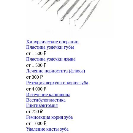
Хирургические операции
Пластика уздечки губы
от 1 500
₽
Пластика уздечки языка
от 1 500
₽
Лечение периостита (флюса)
от 300
₽
Резекция верхушки корня зуба
от 4 000
₽
Иссечение капюшона
Вестибулопластика
Гингивэктомия
от 750
₽
Гемисекция корня зуба
от 1 000
₽
Удаление кисты зуба