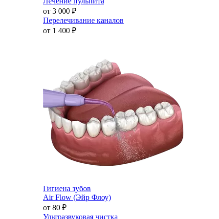
Лечение пульпита
от 3 000
₽
Перелечивание каналов
от 1 400
₽
Гигиена зубов
Air Flow (Эйр Флоу)
от 80
₽
Ультразвуковая чистка