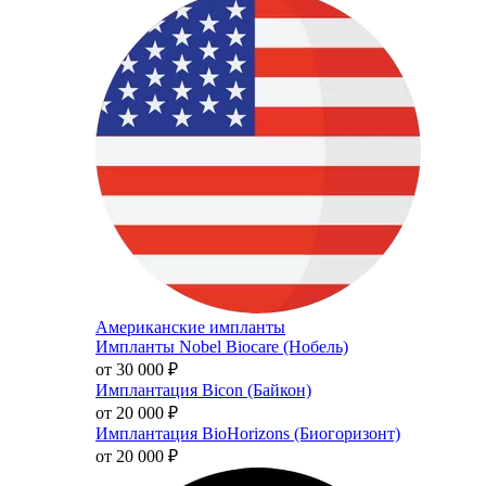
Американские импланты
Импланты Nobel Biocare (Нобель)
от 30 000
₽
Имплантация Bicon (Байкон)
от 20 000
₽
Имплантация BioHorizons (Биогоризонт)
от 20 000
₽