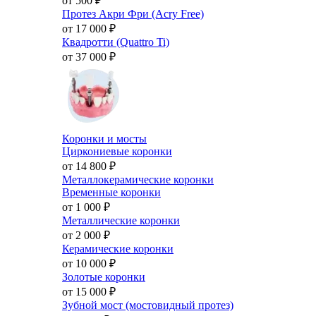
от 500
₽
Протез Акри Фри (Acry Free)
от 17 000
₽
Квадротти (Quattro Ti)
от 37 000
₽
Коронки и мосты
Циркониевые коронки
от 14 800
₽
Металлокерамические коронки
Временные коронки
от 1 000
₽
Металлические коронки
от 2 000
₽
Керамические коронки
от 10 000
₽
Золотые коронки
от 15 000
₽
Зубной мост (мостовидный протез)