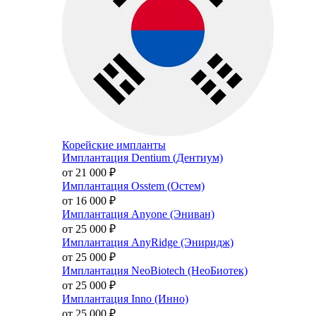
Корейские импланты
Имплантация Dentium (Дентиум)
от 21 000
₽
Имплантация Osstem (Остем)
от 16 000
₽
Имплантация Anyone (Эниван)
от 25 000
₽
Имплантация AnyRidge (Эниридж)
от 25 000
₽
Имплантация NeoBiotech (НеоБиотек)
от 25 000
₽
Имплантация Inno (Инно)
от 25 000
₽