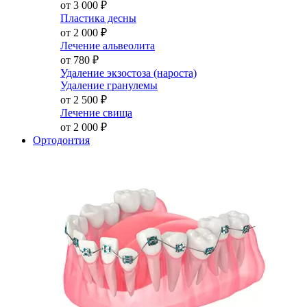
от 3 000
₽
Пластика десны
от 2 000
₽
Лечение альвеолита
от 780
₽
Удаление экзостоза (нароста)
Удаление гранулемы
от 2 500
₽
Лечение свища
от 2 000
₽
Ортодонтия