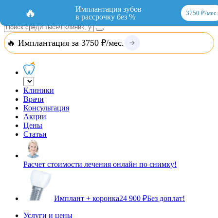
Добавить организацию
Вход
Имплантация зубов
🔥
3750 ₽/мес.
в рассрочку без %
🔥 Имплантация за 3750 ₽/мес.
Клиники
Врачи
Консультация
Акции
Цены
Статьи
Расчет стоимости лечения онлайн по снимку!
Имплант + коронка
24 900 ₽
Без доплат!
Услуги и цены