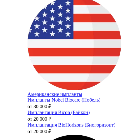
Американские импланты
Импланты Nobel Biocare (Нобель)
от 30 000
₽
Имплантация Bicon (Байкон)
от 20 000
₽
Имплантация BioHorizons (Биогоризонт)
от 20 000
₽