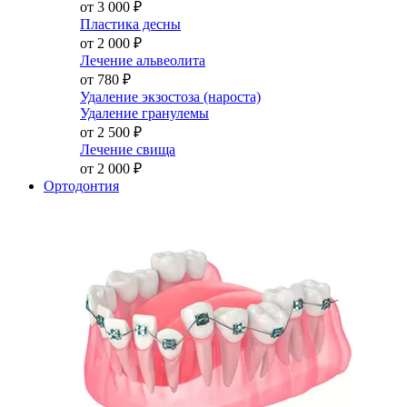
от 3 000
₽
Пластика десны
от 2 000
₽
Лечение альвеолита
от 780
₽
Удаление экзостоза (нароста)
Удаление гранулемы
от 2 500
₽
Лечение свища
от 2 000
₽
Ортодонтия