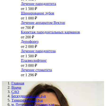
Лечение пародонтита
от 1 500
₽
Шинирование зубов
от 1 000
₽
Лечение аппаратом Вектор
от 700
₽
Кюретаж пародонтальных карманов
от 200
₽
Депофорез
от 2 000
₽
Лечение пародонтоза
от 1 500
₽
Плазмолифтинг
от 3 000
₽
Лечение стоматита
от 1 296
₽
Главная
Врачи
САО
Бескудниковский р-н
Тимирязевский р-н
м. Петровско-Разумовская