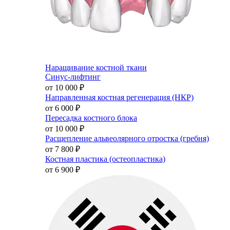
Наращивание костной ткани
Синус-лифтинг
от 10 000
₽
Направленная костная регенерация (НКР)
от 6 000
₽
Пересадка костного блока
от 10 000
₽
Расщепление альвеолярного отростка (гребня)
от 7 800
₽
Костная пластика (остеопластика)
от 6 900
₽