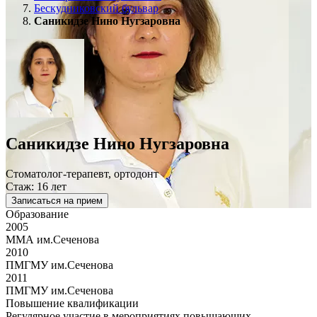
Бескудниковский бульвар
Саникидзе Нино Нугзаровна
Саникидзе Нино Нугзаровна
Стоматолог-терапевт, ортодонт
Стаж: 16 лет
Записаться на прием
Образование
2005
ММА им.Сеченова
2010
ПМГМУ им.Сеченова
2011
ПМГМУ им.Сеченова
Повышение квалификации
Регулярное участие в мероприятиях,повышающих