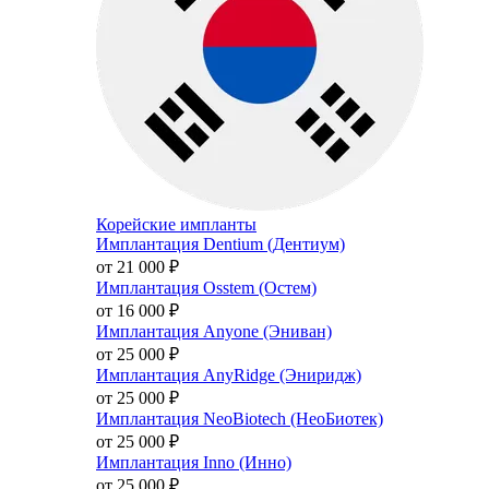
Корейские импланты
Имплантация Dentium (Дентиум)
от 21 000
₽
Имплантация Osstem (Остем)
от 16 000
₽
Имплантация Anyone (Эниван)
от 25 000
₽
Имплантация AnyRidge (Эниридж)
от 25 000
₽
Имплантация NeoBiotech (НеоБиотек)
от 25 000
₽
Имплантация Inno (Инно)
от 25 000
₽