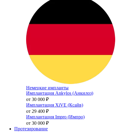
Немецкие импланты
Имплантация Ankylos (Анкилоз)
от 30 000
₽
Имплантация XiVE (Ксайв)
от 29 400
₽
Имплантация Impro (Импро)
от 30 000
₽
Протезирование