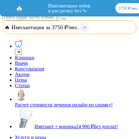
Добавить организацию
Вход
Имплантация зубов
🔥
3750 ₽/мес.
в рассрочку без %
🔥 Имплантация за 3750 ₽/мес.
Клиники
Врачи
Консультация
Акции
Цены
Статьи
Расчет стоимости лечения онлайн по снимку!
Имплант + коронка
24 900 ₽
Без доплат!
Услуги и цены