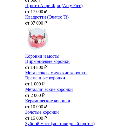
от 500
₽
Протез Акри Фри (Acry Free)
от 17 000
₽
Квадротти (Quattro Ti)
от 37 000
₽
Коронки и мосты
Циркониевые коронки
от 14 800
₽
Металлокерамические коронки
Временные коронки
от 1 000
₽
Металлические коронки
от 2 000
₽
Керамические коронки
от 10 000
₽
Золотые коронки
от 15 000
₽
Зубной мост (мостовидный протез)