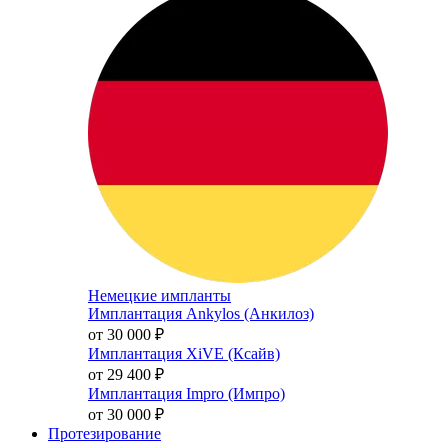
Немецкие импланты
Имплантация Ankylos (Анкилоз)
от 30 000
₽
Имплантация XiVE (Ксайв)
от 29 400
₽
Имплантация Impro (Импро)
от 30 000
₽
Протезирование