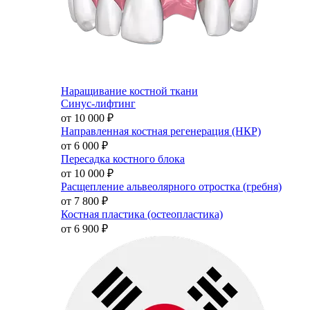
Наращивание костной ткани
Синус-лифтинг
от 10 000
₽
Направленная костная регенерация (НКР)
от 6 000
₽
Пересадка костного блока
от 10 000
₽
Расщепление альвеолярного отростка (гребня)
от 7 800
₽
Костная пластика (остеопластика)
от 6 900
₽