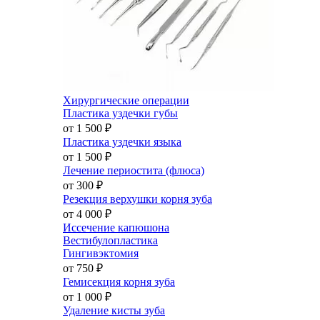
Хирургические операции
Пластика уздечки губы
от 1 500
₽
Пластика уздечки языка
от 1 500
₽
Лечение периостита (флюса)
от 300
₽
Резекция верхушки корня зуба
от 4 000
₽
Иссечение капюшона
Вестибулопластика
Гингивэктомия
от 750
₽
Гемисекция корня зуба
от 1 000
₽
Удаление кисты зуба