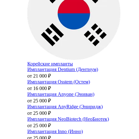
Корейские импланты
Имплантация Dentium (Дентиум)
от 21 000
₽
Имплантация Osstem (Остем)
от 16 000
₽
Имплантация Anyone (Эниван)
от 25 000
₽
Имплантация AnyRidge (Эниридж)
от 25 000
₽
Имплантация NeoBiotech (НеоБиотек)
от 25 000
₽
Имплантация Inno (Инно)
от 25 000
₽