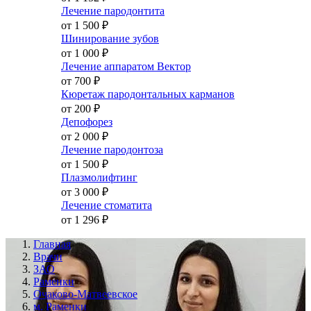
Лечение пародонтита
от 1 500
₽
Шинирование зубов
от 1 000
₽
Лечение аппаратом Вектор
от 700
₽
Кюретаж пародонтальных карманов
от 200
₽
Депофорез
от 2 000
₽
Лечение пародонтоза
от 1 500
₽
Плазмолифтинг
от 3 000
₽
Лечение стоматита
от 1 296
₽
Главная
Врачи
ЗАО
Раменки
Очаково-Матвеевское
м. Раменки