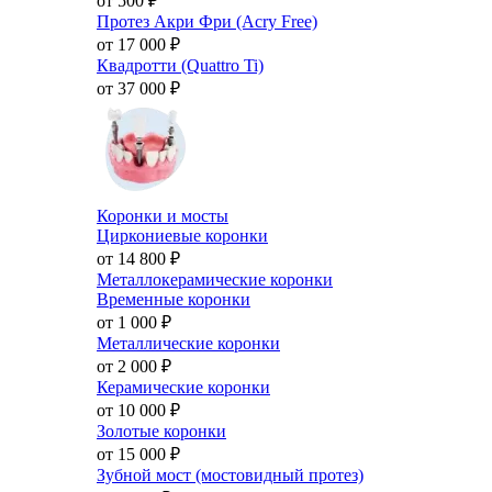
от 500
₽
Протез Акри Фри (Acry Free)
от 17 000
₽
Квадротти (Quattro Ti)
от 37 000
₽
Коронки и мосты
Циркониевые коронки
от 14 800
₽
Металлокерамические коронки
Временные коронки
от 1 000
₽
Металлические коронки
от 2 000
₽
Керамические коронки
от 10 000
₽
Золотые коронки
от 15 000
₽
Зубной мост (мостовидный протез)