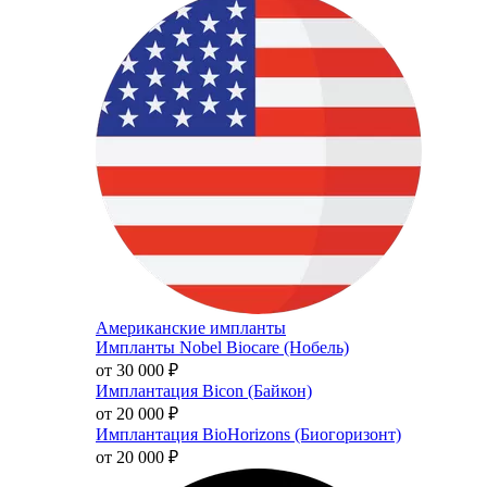
Американские импланты
Импланты Nobel Biocare (Нобель)
от 30 000
₽
Имплантация Bicon (Байкон)
от 20 000
₽
Имплантация BioHorizons (Биогоризонт)
от 20 000
₽