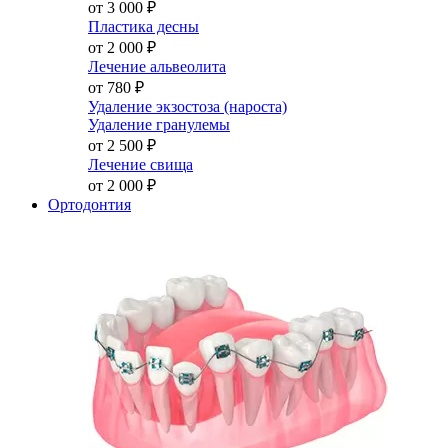
от 3 000
₽
Пластика десны
от 2 000
₽
Лечение альвеолита
от 780
₽
Удаление экзостоза (нароста)
Удаление гранулемы
от 2 500
₽
Лечение свища
от 2 000
₽
Ортодонтия