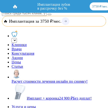
Добавить организацию
Вход
Имплантация зубов
🔥
3750 ₽/мес.
в рассрочку без %
🔥 Имплантация за 3750 ₽/мес.
Клиники
Врачи
Консультация
Акции
Цены
Статьи
Расчет стоимости лечения онлайн по снимку!
Имплант + коронка
24 900 ₽
Без доплат!
Услуги и цены