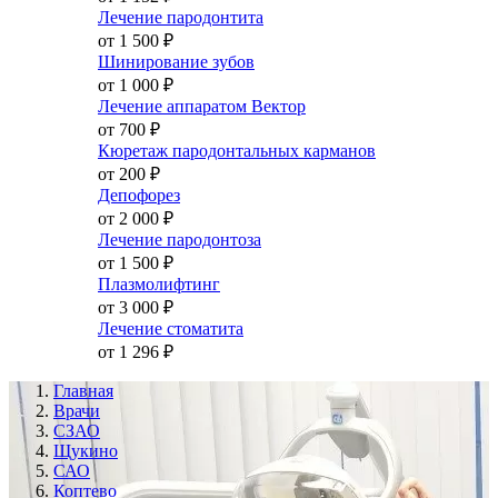
Лечение пародонтита
от 1 500
₽
Шинирование зубов
от 1 000
₽
Лечение аппаратом Вектор
от 700
₽
Кюретаж пародонтальных карманов
от 200
₽
Депофорез
от 2 000
₽
Лечение пародонтоза
от 1 500
₽
Плазмолифтинг
от 3 000
₽
Лечение стоматита
от 1 296
₽
Главная
Врачи
СЗАО
Щукино
САО
Коптево