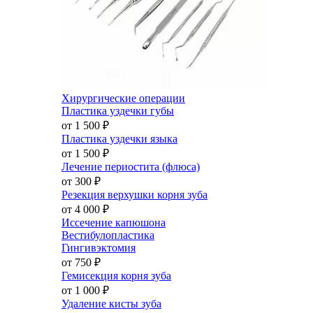
Хирургические операции
Пластика уздечки губы
от 1 500
₽
Пластика уздечки языка
от 1 500
₽
Лечение периостита (флюса)
от 300
₽
Резекция верхушки корня зуба
от 4 000
₽
Иссечение капюшона
Вестибулопластика
Гингивэктомия
от 750
₽
Гемисекция корня зуба
от 1 000
₽
Удаление кисты зуба