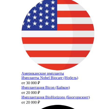
Американские импланты
Импланты Nobel Biocare (Нобель)
от 30 000
₽
Имплантация Bicon (Байкон)
от 20 000
₽
Имплантация BioHorizons (Биогоризонт)
от 20 000
₽