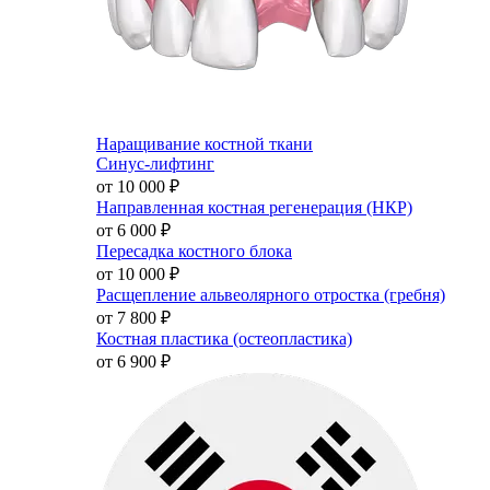
Наращивание костной ткани
Синус-лифтинг
от 10 000
₽
Направленная костная регенерация (НКР)
от 6 000
₽
Пересадка костного блока
от 10 000
₽
Расщепление альвеолярного отростка (гребня)
от 7 800
₽
Костная пластика (остеопластика)
от 6 900
₽