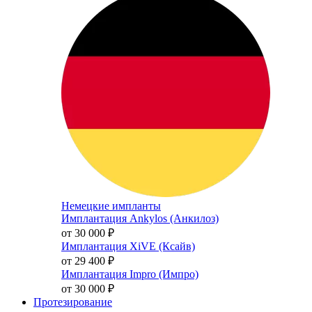
Немецкие импланты
Имплантация Ankylos (Анкилоз)
от 30 000
₽
Имплантация XiVE (Ксайв)
от 29 400
₽
Имплантация Impro (Импро)
от 30 000
₽
Протезирование