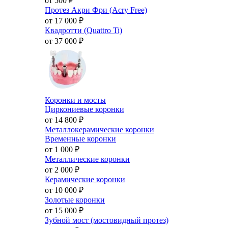
от 500
₽
Протез Акри Фри (Acry Free)
от 17 000
₽
Квадротти (Quattro Ti)
от 37 000
₽
Коронки и мосты
Циркониевые коронки
от 14 800
₽
Металлокерамические коронки
Временные коронки
от 1 000
₽
Металлические коронки
от 2 000
₽
Керамические коронки
от 10 000
₽
Золотые коронки
от 15 000
₽
Зубной мост (мостовидный протез)