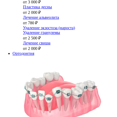
от 3 000
₽
Пластика десны
от 2 000
₽
Лечение альвеолита
от 780
₽
Удаление экзостоза (нароста)
Удаление гранулемы
от 2 500
₽
Лечение свища
от 2 000
₽
Ортодонтия