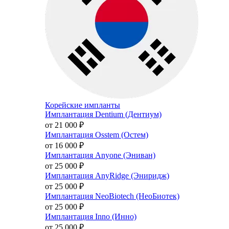
Корейские импланты
Имплантация Dentium (Дентиум)
от 21 000
₽
Имплантация Osstem (Остем)
от 16 000
₽
Имплантация Anyone (Эниван)
от 25 000
₽
Имплантация AnyRidge (Эниридж)
от 25 000
₽
Имплантация NeoBiotech (НеоБиотек)
от 25 000
₽
Имплантация Inno (Инно)
от 25 000
₽