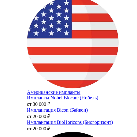
Американские импланты
Импланты Nobel Biocare (Нобель)
от 30 000
₽
Имплантация Bicon (Байкон)
от 20 000
₽
Имплантация BioHorizons (Биогоризонт)
от 20 000
₽