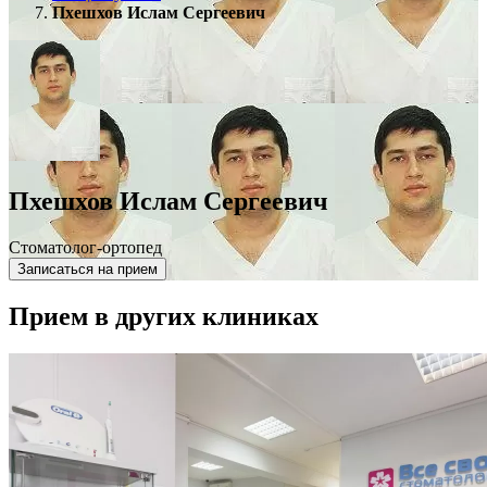
Пхешхов Ислам Сергеевич
Пхешхов Ислам Сергеевич
Стоматолог-ортопед
Записаться на прием
Прием в других клиниках