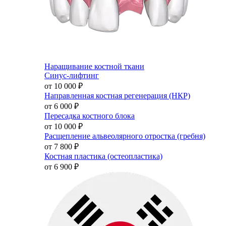
Наращивание костной ткани
Синус-лифтинг
от 10 000
₽
Направленная костная регенерация (НКР)
от 6 000
₽
Пересадка костного блока
от 10 000
₽
Расщепление альвеолярного отростка (гребня)
от 7 800
₽
Костная пластика (остеопластика)
от 6 900
₽