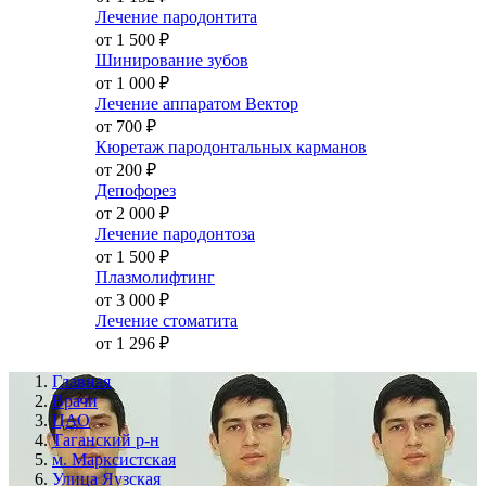
Лечение пародонтита
от 1 500
₽
Шинирование зубов
от 1 000
₽
Лечение аппаратом Вектор
от 700
₽
Кюретаж пародонтальных карманов
от 200
₽
Депофорез
от 2 000
₽
Лечение пародонтоза
от 1 500
₽
Плазмолифтинг
от 3 000
₽
Лечение стоматита
от 1 296
₽
Главная
Врачи
ЦАО
Таганский р-н
м. Марксистская
Улица Яузская