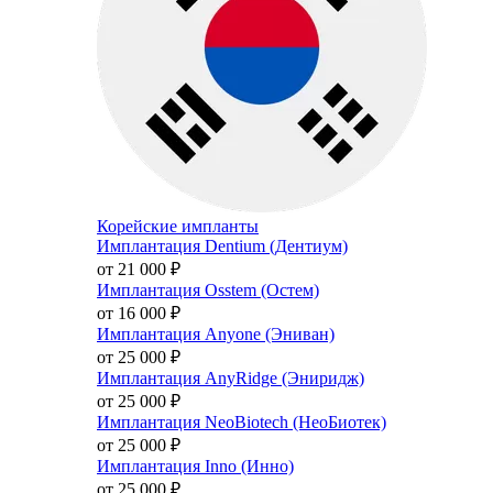
Корейские импланты
Имплантация Dentium (Дентиум)
от 21 000
₽
Имплантация Osstem (Остем)
от 16 000
₽
Имплантация Anyone (Эниван)
от 25 000
₽
Имплантация AnyRidge (Эниридж)
от 25 000
₽
Имплантация NeoBiotech (НеоБиотек)
от 25 000
₽
Имплантация Inno (Инно)
от 25 000
₽