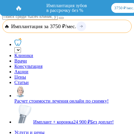
Добавить организацию
Вход
Имплантация зубов
🔥
3750 ₽/мес.
в рассрочку без %
🔥 Имплантация за 3750 ₽/мес.
Клиники
Врачи
Консультация
Акции
Цены
Статьи
Расчет стоимости лечения онлайн по снимку!
Имплант + коронка
24 900 ₽
Без доплат!
Услуги и цены