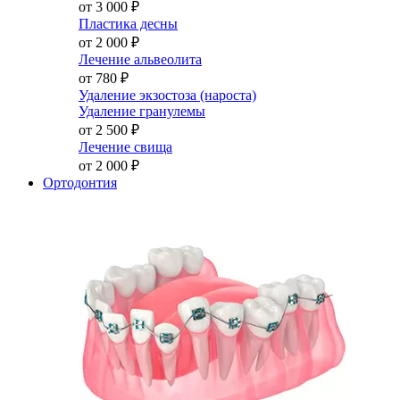
от 3 000
₽
Пластика десны
от 2 000
₽
Лечение альвеолита
от 780
₽
Удаление экзостоза (нароста)
Удаление гранулемы
от 2 500
₽
Лечение свища
от 2 000
₽
Ортодонтия