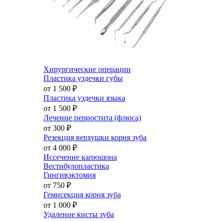
Хирургические операции
Пластика уздечки губы
от 1 500
₽
Пластика уздечки языка
от 1 500
₽
Лечение периостита (флюса)
от 300
₽
Резекция верхушки корня зуба
от 4 000
₽
Иссечение капюшона
Вестибулопластика
Гингивэктомия
от 750
₽
Гемисекция корня зуба
от 1 000
₽
Удаление кисты зуба