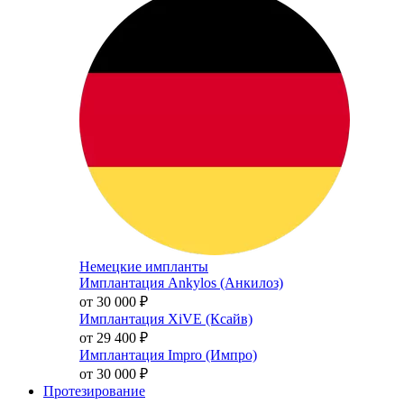
Немецкие импланты
Имплантация Ankylos (Анкилоз)
от 30 000
₽
Имплантация XiVE (Ксайв)
от 29 400
₽
Имплантация Impro (Импро)
от 30 000
₽
Протезирование