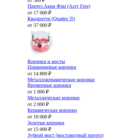
от 500
₽
Протез Акри Фри (Acry Free)
от 17 000
₽
Квадротти (Quattro Ti)
от 37 000
₽
Коронки и мосты
Циркониевые коронки
от 14 800
₽
Металлокерамические коронки
Временные коронки
от 1 000
₽
Металлические коронки
от 2 000
₽
Керамические коронки
от 10 000
₽
Золотые коронки
от 15 000
₽
Зубной мост (мостовидный протез)