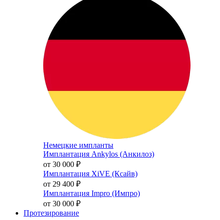
Немецкие импланты
Имплантация Ankylos (Анкилоз)
от 30 000
₽
Имплантация XiVE (Ксайв)
от 29 400
₽
Имплантация Impro (Импро)
от 30 000
₽
Протезирование