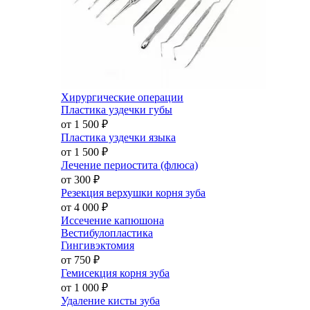
Хирургические операции
Пластика уздечки губы
от 1 500
₽
Пластика уздечки языка
от 1 500
₽
Лечение периостита (флюса)
от 300
₽
Резекция верхушки корня зуба
от 4 000
₽
Иссечение капюшона
Вестибулопластика
Гингивэктомия
от 750
₽
Гемисекция корня зуба
от 1 000
₽
Удаление кисты зуба