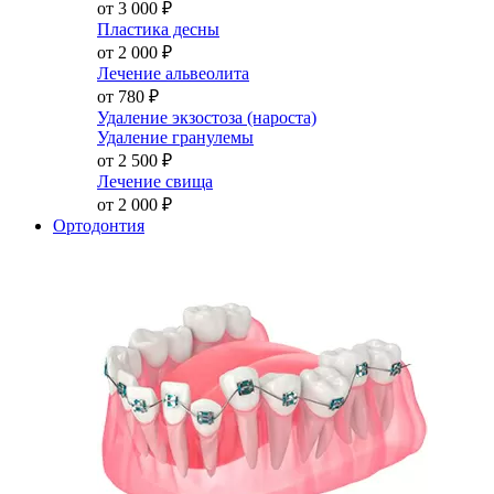
от 3 000
₽
Пластика десны
от 2 000
₽
Лечение альвеолита
от 780
₽
Удаление экзостоза (нароста)
Удаление гранулемы
от 2 500
₽
Лечение свища
от 2 000
₽
Ортодонтия