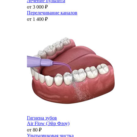
Лечение пульпита
от 3 000
₽
Перелечивание каналов
от 1 400
₽
Гигиена зубов
Air Flow (Эйр Флоу)
от 80
₽
Ультразвуковая чистка