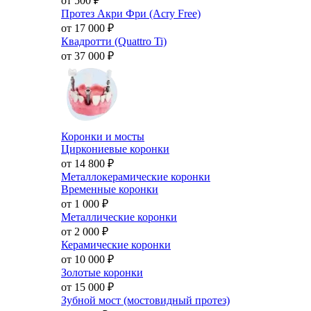
от 500
₽
Протез Акри Фри (Acry Free)
от 17 000
₽
Квадротти (Quattro Ti)
от 37 000
₽
Коронки и мосты
Циркониевые коронки
от 14 800
₽
Металлокерамические коронки
Временные коронки
от 1 000
₽
Металлические коронки
от 2 000
₽
Керамические коронки
от 10 000
₽
Золотые коронки
от 15 000
₽
Зубной мост (мостовидный протез)