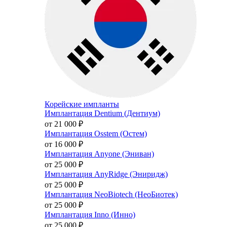
Корейские импланты
Имплантация Dentium (Дентиум)
от 21 000
₽
Имплантация Osstem (Остем)
от 16 000
₽
Имплантация Anyone (Эниван)
от 25 000
₽
Имплантация AnyRidge (Эниридж)
от 25 000
₽
Имплантация NeoBiotech (НеоБиотек)
от 25 000
₽
Имплантация Inno (Инно)
от 25 000
₽