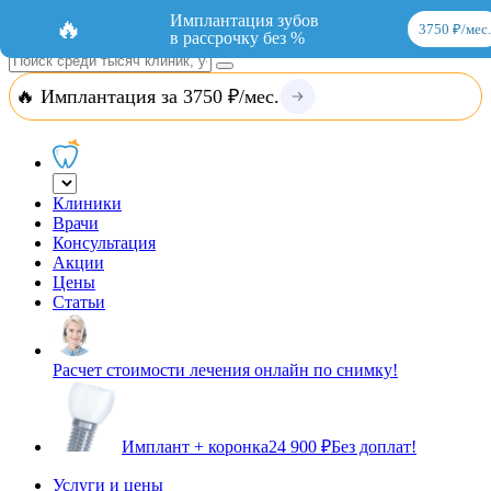
Добавить организацию
Вход
Имплантация зубов
🔥
3750 ₽/мес.
в рассрочку без %
🔥 Имплантация за 3750 ₽/мес.
Клиники
Врачи
Консультация
Акции
Цены
Статьи
Расчет стоимости лечения онлайн по снимку!
Имплант + коронка
24 900 ₽
Без доплат!
Услуги и цены