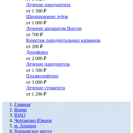
Лечение пародонтита
от 1 500
₽
Шинирование зубов
от 1 000
₽
Лечение аппаратом Вектор
от 700
₽
Кюретаж пародонтальных карманов
от 200
₽
Депофорез
от 2 000
₽
Лечение пародонтоза
от 1 500
₽
Плазмолифтинг
от 3 000
₽
Лечение стоматита
от 1 296
₽
Главная
Врачи
ЮАО
Чертаново Южное
м. Аннино
Варшавское шоссе