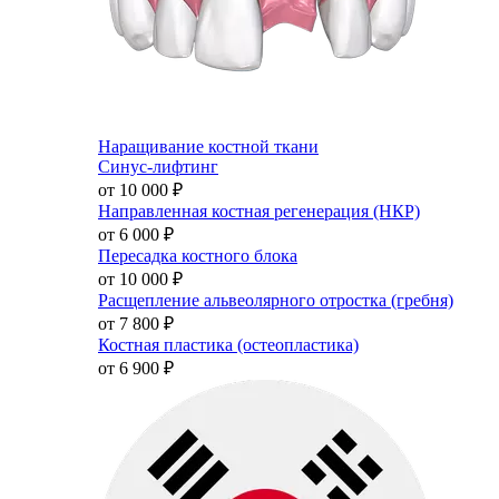
Наращивание костной ткани
Синус-лифтинг
от 10 000
₽
Направленная костная регенерация (НКР)
от 6 000
₽
Пересадка костного блока
от 10 000
₽
Расщепление альвеолярного отростка (гребня)
от 7 800
₽
Костная пластика (остеопластика)
от 6 900
₽