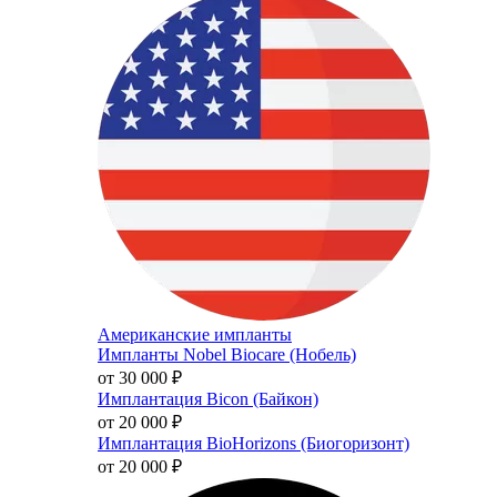
Американские импланты
Импланты Nobel Biocare (Нобель)
от 30 000
₽
Имплантация Bicon (Байкон)
от 20 000
₽
Имплантация BioHorizons (Биогоризонт)
от 20 000
₽