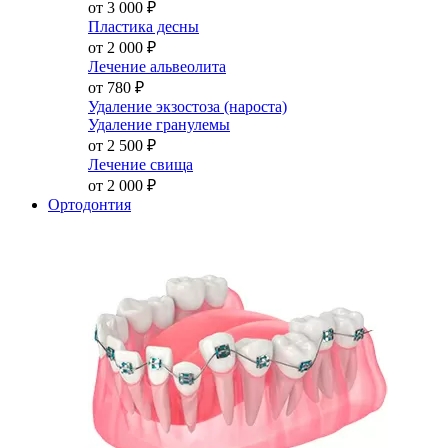
от 3 000
₽
Пластика десны
от 2 000
₽
Лечение альвеолита
от 780
₽
Удаление экзостоза (нароста)
Удаление гранулемы
от 2 500
₽
Лечение свища
от 2 000
₽
Ортодонтия