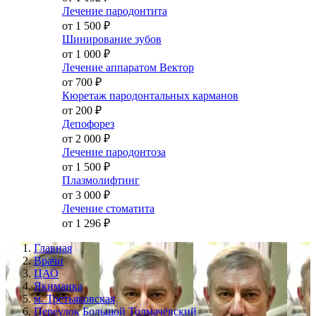
Лечение пародонтита
от 1 500
₽
Шинирование зубов
от 1 000
₽
Лечение аппаратом Вектор
от 700
₽
Кюретаж пародонтальных карманов
от 200
₽
Депофорез
от 2 000
₽
Лечение пародонтоза
от 1 500
₽
Плазмолифтинг
от 3 000
₽
Лечение стоматита
от 1 296
₽
Главная
Врачи
ЦАО
Якиманка
м. Третьяковская
Переулок Большой Толмачёвский