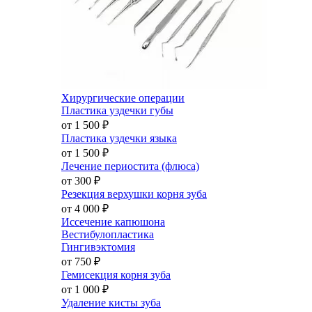
Хирургические операции
Пластика уздечки губы
от 1 500
₽
Пластика уздечки языка
от 1 500
₽
Лечение периостита (флюса)
от 300
₽
Резекция верхушки корня зуба
от 4 000
₽
Иссечение капюшона
Вестибулопластика
Гингивэктомия
от 750
₽
Гемисекция корня зуба
от 1 000
₽
Удаление кисты зуба