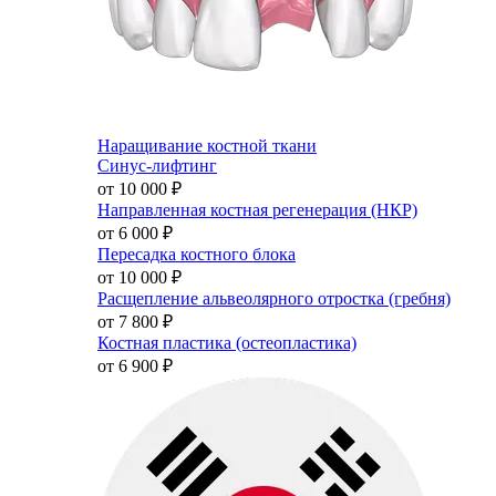
Наращивание костной ткани
Синус-лифтинг
от 10 000
₽
Направленная костная регенерация (НКР)
от 6 000
₽
Пересадка костного блока
от 10 000
₽
Расщепление альвеолярного отростка (гребня)
от 7 800
₽
Костная пластика (остеопластика)
от 6 900
₽