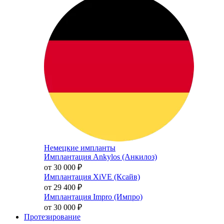
Немецкие импланты
Имплантация Ankylos (Анкилоз)
от 30 000
₽
Имплантация XiVE (Ксайв)
от 29 400
₽
Имплантация Impro (Импро)
от 30 000
₽
Протезирование