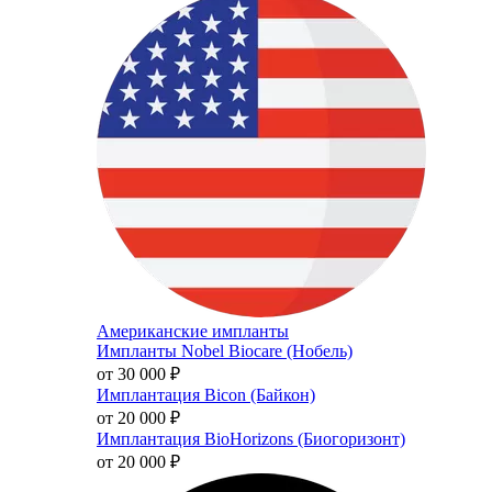
Американские импланты
Импланты Nobel Biocare (Нобель)
от 30 000
₽
Имплантация Bicon (Байкон)
от 20 000
₽
Имплантация BioHorizons (Биогоризонт)
от 20 000
₽