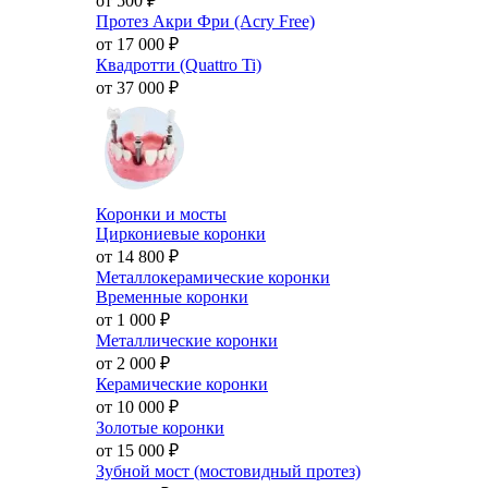
от 500
₽
Протез Акри Фри (Acry Free)
от 17 000
₽
Квадротти (Quattro Ti)
от 37 000
₽
Коронки и мосты
Циркониевые коронки
от 14 800
₽
Металлокерамические коронки
Временные коронки
от 1 000
₽
Металлические коронки
от 2 000
₽
Керамические коронки
от 10 000
₽
Золотые коронки
от 15 000
₽
Зубной мост (мостовидный протез)