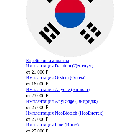
Корейские импланты
Имплантация Dentium (Дентиум)
от 21 000
₽
Имплантация Osstem (Остем)
от 16 000
₽
Имплантация Anyone (Эниван)
от 25 000
₽
Имплантация AnyRidge (Эниридж)
от 25 000
₽
Имплантация NeoBiotech (НеоБиотек)
от 25 000
₽
Имплантация Inno (Инно)
от 25 000
₽