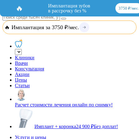
Добавить организацию
Вход
Имплантация зубов
🔥
3750 ₽/мес.
в рассрочку без %
🔥 Имплантация за 3750 ₽/мес.
Клиники
Врачи
Консультация
Акции
Цены
Статьи
Расчет стоимости лечения онлайн по снимку!
Имплант + коронка
24 900 ₽
Без доплат!
Услуги и цены