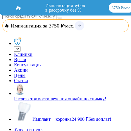
Добавить организацию
Вход
Имплантация зубов
🔥
3750 ₽/мес.
в рассрочку без %
🔥 Имплантация за 3750 ₽/мес.
Клиники
Врачи
Консультация
Акции
Цены
Статьи
Расчет стоимости лечения онлайн по снимку!
Имплант + коронка
24 900 ₽
Без доплат!
Услуги и цены