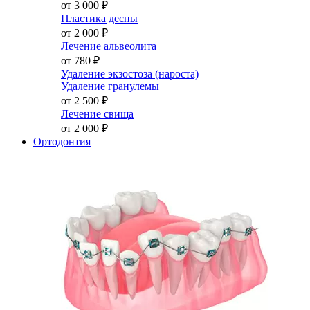
от 3 000
₽
Пластика десны
от 2 000
₽
Лечение альвеолита
от 780
₽
Удаление экзостоза (нароста)
Удаление гранулемы
от 2 500
₽
Лечение свища
от 2 000
₽
Ортодонтия