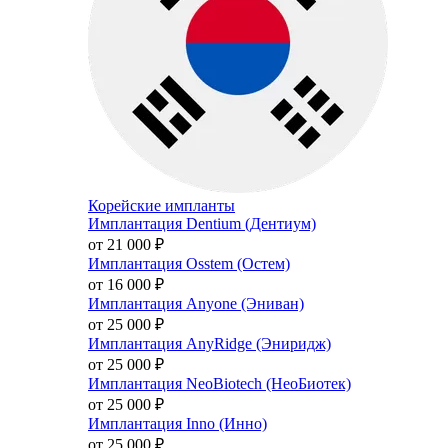
Корейские импланты
Имплантация Dentium (Дентиум)
от 21 000
₽
Имплантация Osstem (Остем)
от 16 000
₽
Имплантация Anyone (Эниван)
от 25 000
₽
Имплантация AnyRidge (Эниридж)
от 25 000
₽
Имплантация NeoBiotech (НеоБиотек)
от 25 000
₽
Имплантация Inno (Инно)
от 25 000
₽