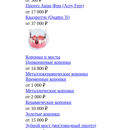
от 500
₽
Протез Акри Фри (Acry Free)
от 17 000
₽
Квадротти (Quattro Ti)
от 37 000
₽
Коронки и мосты
Циркониевые коронки
от 14 800
₽
Металлокерамические коронки
Временные коронки
от 1 000
₽
Металлические коронки
от 2 000
₽
Керамические коронки
от 10 000
₽
Золотые коронки
от 15 000
₽
Зубной мост (мостовидный протез)