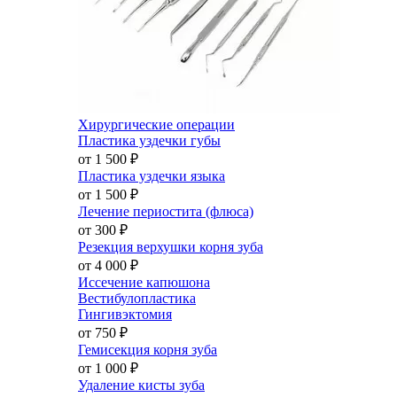
Хирургические операции
Пластика уздечки губы
от 1 500
₽
Пластика уздечки языка
от 1 500
₽
Лечение периостита (флюса)
от 300
₽
Резекция верхушки корня зуба
от 4 000
₽
Иссечение капюшона
Вестибулопластика
Гингивэктомия
от 750
₽
Гемисекция корня зуба
от 1 000
₽
Удаление кисты зуба