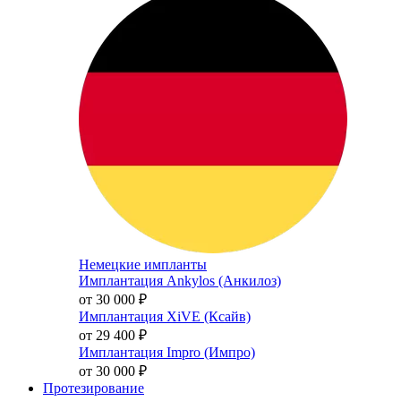
Немецкие импланты
Имплантация Ankylos (Анкилоз)
от 30 000
₽
Имплантация XiVE (Ксайв)
от 29 400
₽
Имплантация Impro (Импро)
от 30 000
₽
Протезирование