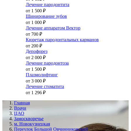
Лечение пародонтита
от 1 500
₽
Шинирование зубов
от 1 000
₽
Лечение аппаратом Вектор
от 700
₽
Кюретаж пародонтальных карманов
от 200
₽
Депофорез
от 2 000
₽
Лечение пародонтоза
от 1 500
₽
Плазмолифтинг
от 3 000
₽
Лечение стоматита
от 1 296
₽
Главная
Врачи
ЦАО
Замоскворечье
м. Новокузнецкая
Переулок Большой Овчинниковский