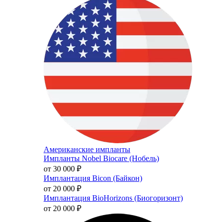
Американские импланты
Импланты Nobel Biocare (Нобель)
от 30 000
₽
Имплантация Bicon (Байкон)
от 20 000
₽
Имплантация BioHorizons (Биогоризонт)
от 20 000
₽