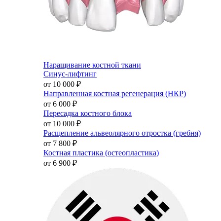
Наращивание костной ткани
Синус-лифтинг
от 10 000
₽
Направленная костная регенерация (НКР)
от 6 000
₽
Пересадка костного блока
от 10 000
₽
Расщепление альвеолярного отростка (гребня)
от 7 800
₽
Костная пластика (остеопластика)
от 6 900
₽