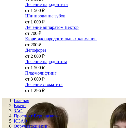
Лечение пародонтита
от 1 500
₽
Шинирование зубов
от 1 000
₽
Лечение аппаратом Вектор
от 700
₽
Кюретаж пародонтальных карманов
от 200
₽
Депофорез
от 2 000
₽
Лечение пародонтоза
от 1 500
₽
Плазмолифтинг
от 3 000
₽
Лечение стоматита
от 1 296
₽
Главная
Врачи
ЗАО
Проспект Вернадского
ЮЗАО
Обручевский р-н