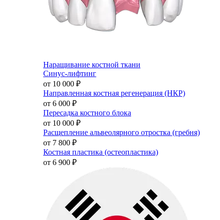
Наращивание костной ткани
Синус-лифтинг
от 10 000
₽
Направленная костная регенерация (НКР)
от 6 000
₽
Пересадка костного блока
от 10 000
₽
Расщепление альвеолярного отростка (гребня)
от 7 800
₽
Костная пластика (остеопластика)
от 6 900
₽