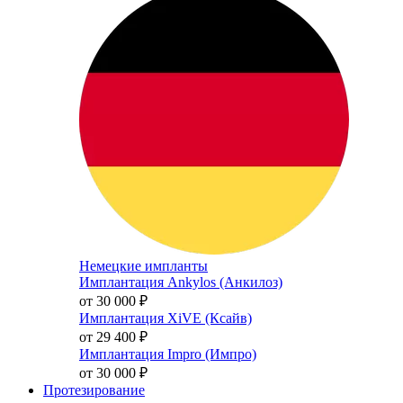
Немецкие импланты
Имплантация Ankylos (Анкилоз)
от 30 000
₽
Имплантация XiVE (Ксайв)
от 29 400
₽
Имплантация Impro (Импро)
от 30 000
₽
Протезирование