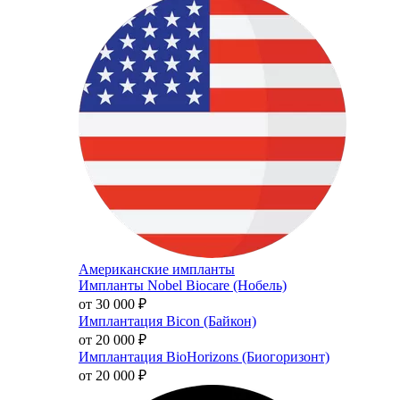
Американские импланты
Импланты Nobel Biocare (Нобель)
от 30 000
₽
Имплантация Bicon (Байкон)
от 20 000
₽
Имплантация BioHorizons (Биогоризонт)
от 20 000
₽