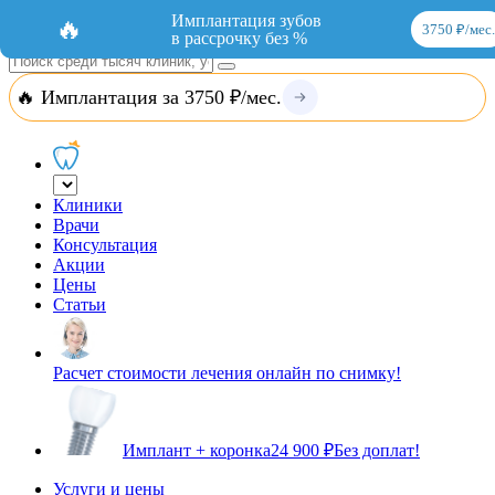
Добавить организацию
Вход
Имплантация зубов
🔥
3750 ₽/мес.
в рассрочку без %
🔥 Имплантация за 3750 ₽/мес.
Клиники
Врачи
Консультация
Акции
Цены
Статьи
Расчет стоимости лечения онлайн по снимку!
Имплант + коронка
24 900 ₽
Без доплат!
Услуги и цены