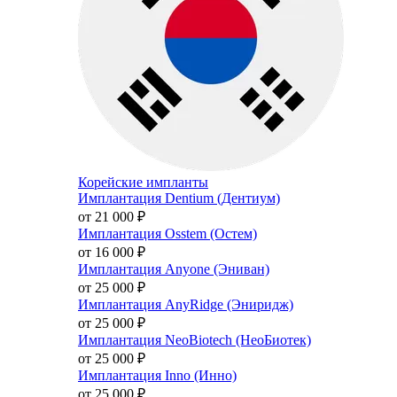
Корейские импланты
Имплантация Dentium (Дентиум)
от 21 000
₽
Имплантация Osstem (Остем)
от 16 000
₽
Имплантация Anyone (Эниван)
от 25 000
₽
Имплантация AnyRidge (Эниридж)
от 25 000
₽
Имплантация NeoBiotech (НеоБиотек)
от 25 000
₽
Имплантация Inno (Инно)
от 25 000
₽