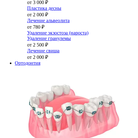
от 3 000
₽
Пластика десны
от 2 000
₽
Лечение альвеолита
от 780
₽
Удаление экзостоза (нароста)
Удаление гранулемы
от 2 500
₽
Лечение свища
от 2 000
₽
Ортодонтия