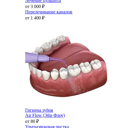
Лечение пульпита
от 3 000
₽
Перелечивание каналов
от 1 400
₽
Гигиена зубов
Air Flow (Эйр Флоу)
от 80
₽
Ультразвуковая чистка