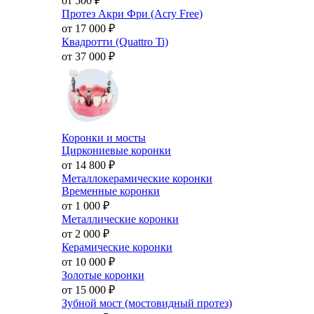
от 500
₽
Протез Акри Фри (Acry Free)
от 17 000
₽
Квадротти (Quattro Ti)
от 37 000
₽
Коронки и мосты
Циркониевые коронки
от 14 800
₽
Металлокерамические коронки
Временные коронки
от 1 000
₽
Металлические коронки
от 2 000
₽
Керамические коронки
от 10 000
₽
Золотые коронки
от 15 000
₽
Зубной мост (мостовидный протез)