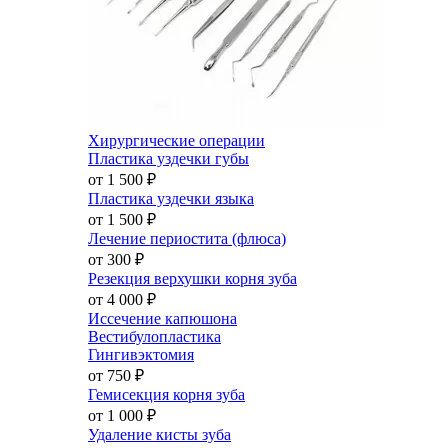
Хирургические операции
Пластика уздечки губы
от 1 500
₽
Пластика уздечки языка
от 1 500
₽
Лечение периостита (флюса)
от 300
₽
Резекция верхушки корня зуба
от 4 000
₽
Иссечение капюшона
Вестибулопластика
Гингивэктомия
от 750
₽
Гемисекция корня зуба
от 1 000
₽
Удаление кисты зуба