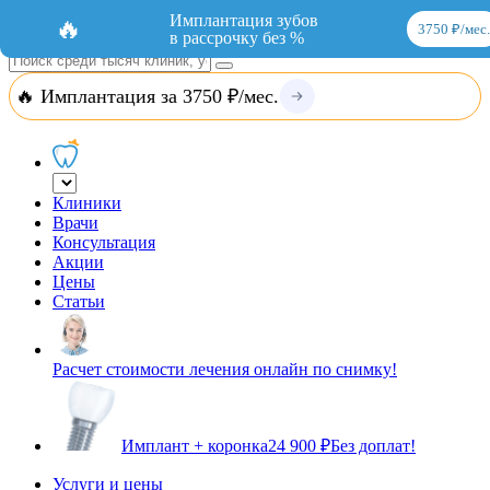
Добавить организацию
Вход
Имплантация зубов
🔥
3750 ₽/мес.
в рассрочку без %
🔥 Имплантация за 3750 ₽/мес.
Клиники
Врачи
Консультация
Акции
Цены
Статьи
Расчет стоимости лечения онлайн по снимку!
Имплант + коронка
24 900 ₽
Без доплат!
Услуги и цены