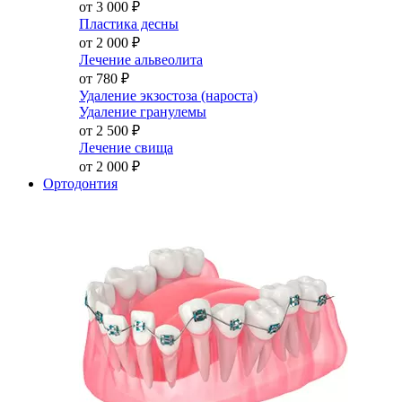
от 3 000
₽
Пластика десны
от 2 000
₽
Лечение альвеолита
от 780
₽
Удаление экзостоза (нароста)
Удаление гранулемы
от 2 500
₽
Лечение свища
от 2 000
₽
Ортодонтия