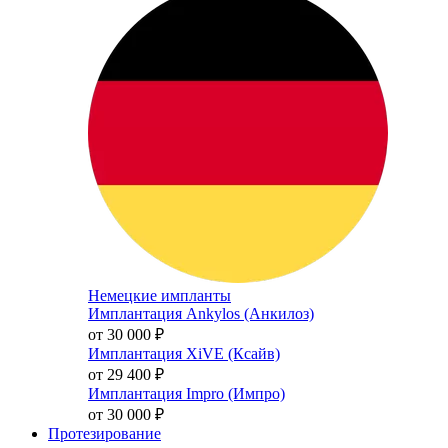
Немецкие импланты
Имплантация Ankylos (Анкилоз)
от 30 000
₽
Имплантация XiVE (Ксайв)
от 29 400
₽
Имплантация Impro (Импро)
от 30 000
₽
Протезирование