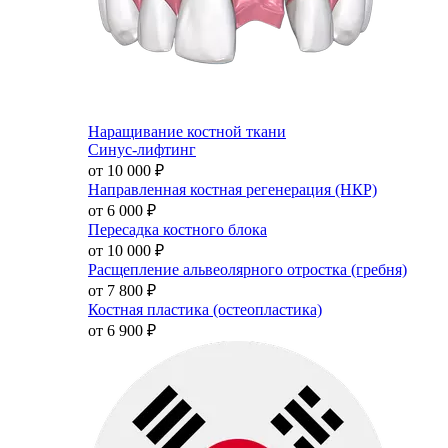
Наращивание костной ткани
Синус-лифтинг
от 10 000
₽
Направленная костная регенерация (НКР)
от 6 000
₽
Пересадка костного блока
от 10 000
₽
Расщепление альвеолярного отростка (гребня)
от 7 800
₽
Костная пластика (остеопластика)
от 6 900
₽