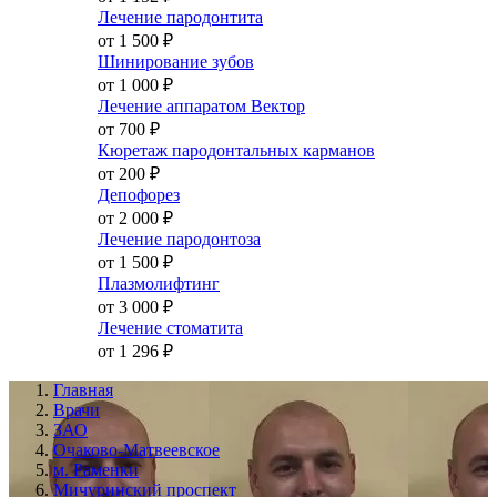
Лечение пародонтита
от 1 500
₽
Шинирование зубов
от 1 000
₽
Лечение аппаратом Вектор
от 700
₽
Кюретаж пародонтальных карманов
от 200
₽
Депофорез
от 2 000
₽
Лечение пародонтоза
от 1 500
₽
Плазмолифтинг
от 3 000
₽
Лечение стоматита
от 1 296
₽
Главная
Врачи
ЗАО
Очаково-Матвеевское
м. Раменки
Мичуринский проспект