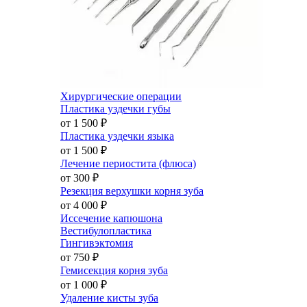
Хирургические операции
Пластика уздечки губы
от 1 500
₽
Пластика уздечки языка
от 1 500
₽
Лечение периостита (флюса)
от 300
₽
Резекция верхушки корня зуба
от 4 000
₽
Иссечение капюшона
Вестибулопластика
Гингивэктомия
от 750
₽
Гемисекция корня зуба
от 1 000
₽
Удаление кисты зуба