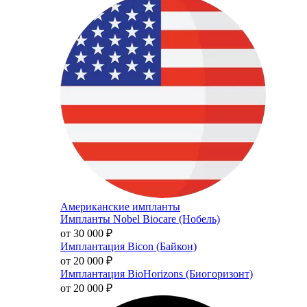
Американские импланты
Импланты Nobel Biocare (Нобель)
от 30 000
₽
Имплантация Bicon (Байкон)
от 20 000
₽
Имплантация BioHorizons (Биогоризонт)
от 20 000
₽