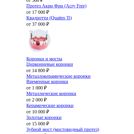
от 500
₽
Протез Акри Фри (Acry Free)
от 17 000
₽
Квадротти (Quattro Ti)
от 37 000
₽
Коронки и мосты
Циркониевые коронки
от 14 800
₽
Металлокерамические коронки
Временные коронки
от 1 000
₽
Металлические коронки
от 2 000
₽
Керамические коронки
от 10 000
₽
Золотые коронки
от 15 000
₽
Зубной мост (мостовидный протез)