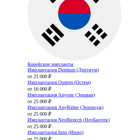
Корейские импланты
Имплантация Dentium (Дентиум)
от 21 000
₽
Имплантация Osstem (Остем)
от 16 000
₽
Имплантация Anyone (Эниван)
от 25 000
₽
Имплантация AnyRidge (Эниридж)
от 25 000
₽
Имплантация NeoBiotech (НеоБиотек)
от 25 000
₽
Имплантация Inno (Инно)
от 25 000
₽