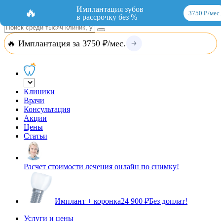
Добавить организацию
Вход
Имплантация зубов
🔥
3750 ₽/мес.
в рассрочку без %
🔥 Имплантация за 3750 ₽/мес.
Клиники
Врачи
Консультация
Акции
Цены
Статьи
Расчет стоимости лечения онлайн по снимку!
Имплант + коронка
24 900 ₽
Без доплат!
Услуги и цены