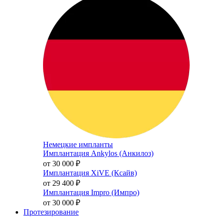
Немецкие импланты
Имплантация Ankylos (Анкилоз)
от 30 000
₽
Имплантация XiVE (Ксайв)
от 29 400
₽
Имплантация Impro (Импро)
от 30 000
₽
Протезирование