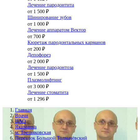
Лечение пародонтита
от 1 500
₽
Шинирование зубов
от 1 000
₽
Лечение аппаратом Вектор
от 700
₽
Кюретаж пародонтальных карманов
от 200
₽
Депофорез
от 2 000
₽
Лечение пародонтоза
от 1 500
₽
Плазмолифтинг
от 3 000
₽
Лечение стоматита
от 1 296
₽
Главная
Врачи
ЦАО
Якиманка
м. Третьяковская
Переулок Большой Толмачёвский