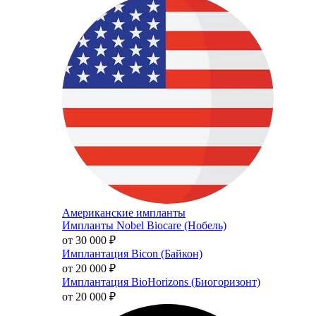
Американские импланты
Импланты Nobel Biocare (Нобель)
от 30 000
₽
Имплантация Bicon (Байкон)
от 20 000
₽
Имплантация BioHorizons (Биогоризонт)
от 20 000
₽