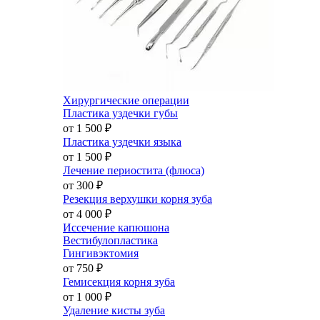
Хирургические операции
Пластика уздечки губы
от 1 500
₽
Пластика уздечки языка
от 1 500
₽
Лечение периостита (флюса)
от 300
₽
Резекция верхушки корня зуба
от 4 000
₽
Иссечение капюшона
Вестибулопластика
Гингивэктомия
от 750
₽
Гемисекция корня зуба
от 1 000
₽
Удаление кисты зуба