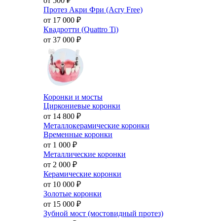
от 500
₽
Протез Акри Фри (Acry Free)
от 17 000
₽
Квадротти (Quattro Ti)
от 37 000
₽
Коронки и мосты
Циркониевые коронки
от 14 800
₽
Металлокерамические коронки
Временные коронки
от 1 000
₽
Металлические коронки
от 2 000
₽
Керамические коронки
от 10 000
₽
Золотые коронки
от 15 000
₽
Зубной мост (мостовидный протез)