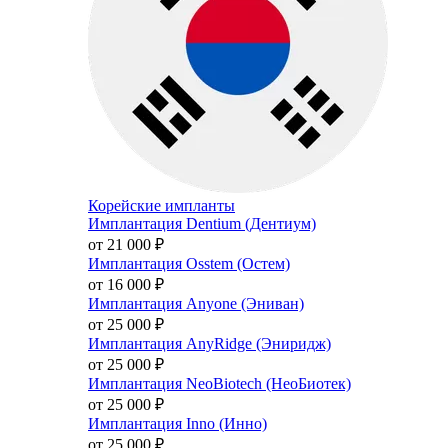
Корейские импланты
Имплантация Dentium (Дентиум)
от 21 000
₽
Имплантация Osstem (Остем)
от 16 000
₽
Имплантация Anyone (Эниван)
от 25 000
₽
Имплантация AnyRidge (Эниридж)
от 25 000
₽
Имплантация NeoBiotech (НеоБиотек)
от 25 000
₽
Имплантация Inno (Инно)
от 25 000
₽