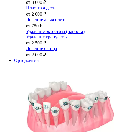
от 3 000
₽
Пластика десны
от 2 000
₽
Лечение альвеолита
от 780
₽
Удаление экзостоза (нароста)
Удаление гранулемы
от 2 500
₽
Лечение свища
от 2 000
₽
Ортодонтия