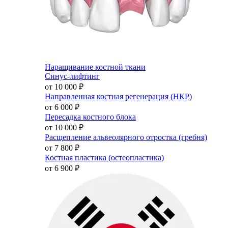
Наращивание костной ткани
Синус-лифтинг
от 10 000
₽
Направленная костная регенерация (НКР)
от 6 000
₽
Пересадка костного блока
от 10 000
₽
Расщепление альвеолярного отростка (гребня)
от 7 800
₽
Костная пластика (остеопластика)
от 6 900
₽