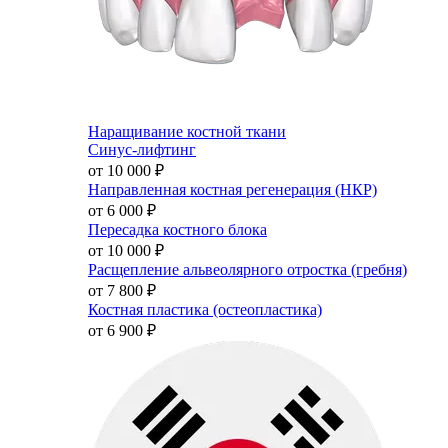
Наращивание костной ткани
Синус-лифтинг
от 10 000
₽
Направленная костная регенерация (НКР)
от 6 000
₽
Пересадка костного блока
от 10 000
₽
Расщепление альвеолярного отростка (гребня)
от 7 800
₽
Костная пластика (остеопластика)
от 6 900
₽