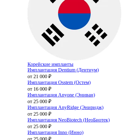
Корейские импланты
Имплантация Dentium (Дентиум)
от 21 000
₽
Имплантация Osstem (Остем)
от 16 000
₽
Имплантация Anyone (Эниван)
от 25 000
₽
Имплантация AnyRidge (Эниридж)
от 25 000
₽
Имплантация NeoBiotech (НеоБиотек)
от 25 000
₽
Имплантация Inno (Инно)
от 25 000
₽