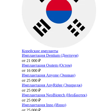
Корейские импланты
Имплантация Dentium (Дентиум)
от 21 000
₽
Имплантация Osstem (Остем)
от 16 000
₽
Имплантация Anyone (Эниван)
от 25 000
₽
Имплантация AnyRidge (Эниридж)
от 25 000
₽
Имплантация NeoBiotech (НеоБиотек)
от 25 000
₽
Имплантация Inno (Инно)
от 25 000
₽