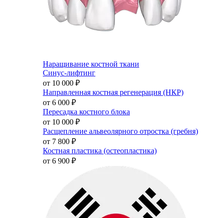
Наращивание костной ткани
Синус-лифтинг
от 10 000
₽
Направленная костная регенерация (НКР)
от 6 000
₽
Пересадка костного блока
от 10 000
₽
Расщепление альвеолярного отростка (гребня)
от 7 800
₽
Костная пластика (остеопластика)
от 6 900
₽