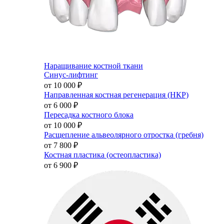
Наращивание костной ткани
Синус-лифтинг
от 10 000
₽
Направленная костная регенерация (НКР)
от 6 000
₽
Пересадка костного блока
от 10 000
₽
Расщепление альвеолярного отростка (гребня)
от 7 800
₽
Костная пластика (остеопластика)
от 6 900
₽