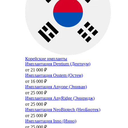
Корейские импланты
Имплантация Dentium (Дентиум)
от 21 000
₽
Имплантация Osstem (Остем)
от 16 000
₽
Имплантация Anyone (Эниван)
от 25 000
₽
Имплантация AnyRidge (Эниридж)
от 25 000
₽
Имплантация NeoBiotech (НеоБиотек)
от 25 000
₽
Имплантация Inno (Инно)
от 25 000
₽