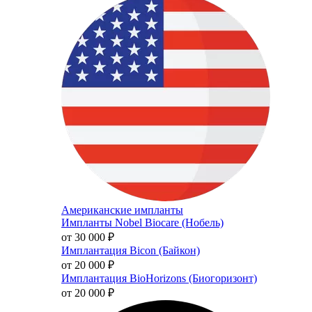
Американские импланты
Импланты Nobel Biocare (Нобель)
от 30 000
₽
Имплантация Bicon (Байкон)
от 20 000
₽
Имплантация BioHorizons (Биогоризонт)
от 20 000
₽