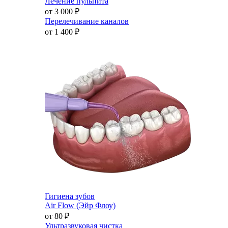
Лечение пульпита
от 3 000
₽
Перелечивание каналов
от 1 400
₽
Гигиена зубов
Air Flow (Эйр Флоу)
от 80
₽
Ультразвуковая чистка