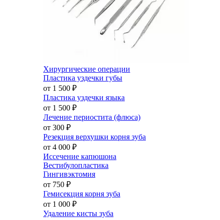
Хирургические операции
Пластика уздечки губы
от 1 500
₽
Пластика уздечки языка
от 1 500
₽
Лечение периостита (флюса)
от 300
₽
Резекция верхушки корня зуба
от 4 000
₽
Иссечение капюшона
Вестибулопластика
Гингивэктомия
от 750
₽
Гемисекция корня зуба
от 1 000
₽
Удаление кисты зуба