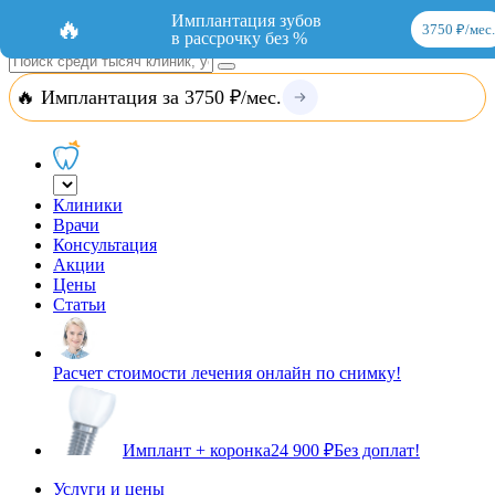
Добавить организацию
Вход
Имплантация зубов
🔥
3750 ₽/мес.
в рассрочку без %
🔥 Имплантация за 3750 ₽/мес.
Клиники
Врачи
Консультация
Акции
Цены
Статьи
Расчет стоимости лечения онлайн по снимку!
Имплант + коронка
24 900 ₽
Без доплат!
Услуги и цены