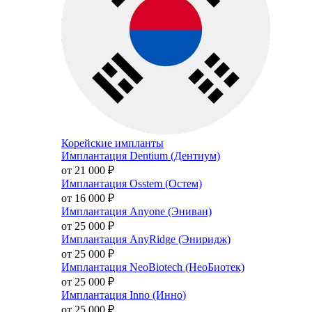
Корейские импланты
Имплантация Dentium (Дентиум)
от 21 000
₽
Имплантация Osstem (Остем)
от 16 000
₽
Имплантация Anyone (Эниван)
от 25 000
₽
Имплантация AnyRidge (Эниридж)
от 25 000
₽
Имплантация NeoBiotech (НеоБиотек)
от 25 000
₽
Имплантация Inno (Инно)
от 25 000
₽