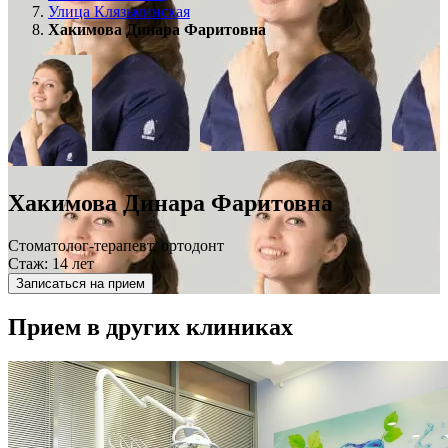
Улица Клязьминская
Хакимова Динара Фаритовна
Хакимова Динара Фаритовна
Стоматолог-терапевт, ортодонт
Стаж: 14 лет
Записаться на прием
Прием в других клиниках