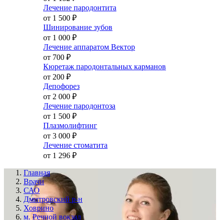
Лечение пародонтита
от 1 500
₽
Шинирование зубов
от 1 000
₽
Лечение аппаратом Вектор
от 700
₽
Кюретаж пародонтальных карманов
от 200
₽
Депофорез
от 2 000
₽
Лечение пародонтоза
от 1 500
₽
Плазмолифтинг
от 3 000
₽
Лечение стоматита
от 1 296
₽
Главная
Врачи
САО
Дмитровский р-н
Ховрино
м. Речной вокзал