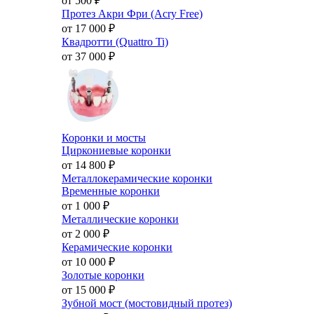
от 500
₽
Протез Акри Фри (Acry Free)
от 17 000
₽
Квадротти (Quattro Ti)
от 37 000
₽
Коронки и мосты
Циркониевые коронки
от 14 800
₽
Металлокерамические коронки
Временные коронки
от 1 000
₽
Металлические коронки
от 2 000
₽
Керамические коронки
от 10 000
₽
Золотые коронки
от 15 000
₽
Зубной мост (мостовидный протез)