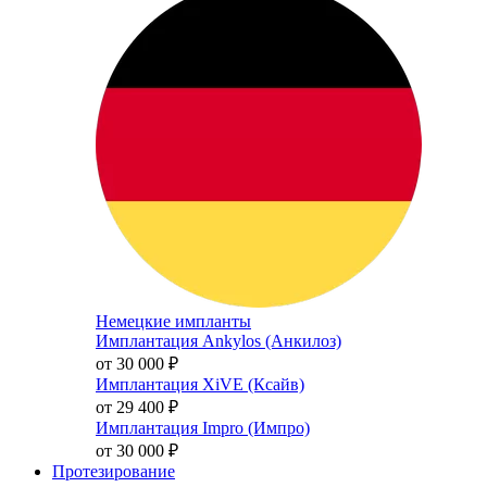
Немецкие импланты
Имплантация Ankylos (Анкилоз)
от 30 000
₽
Имплантация XiVE (Ксайв)
от 29 400
₽
Имплантация Impro (Импро)
от 30 000
₽
Протезирование