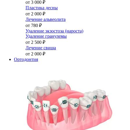
от 3 000
₽
Пластика десны
от 2 000
₽
Лечение альвеолита
от 780
₽
Удаление экзостоза (нароста)
Удаление гранулемы
от 2 500
₽
Лечение свища
от 2 000
₽
Ортодонтия