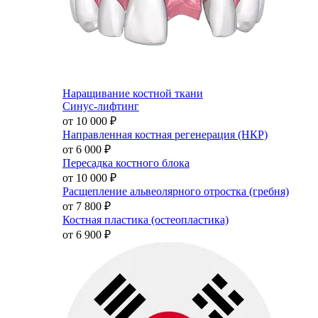
Наращивание костной ткани
Синус-лифтинг
от 10 000
₽
Направленная костная регенерация (НКР)
от 6 000
₽
Пересадка костного блока
от 10 000
₽
Расщепление альвеолярного отростка (гребня)
от 7 800
₽
Костная пластика (остеопластика)
от 6 900
₽