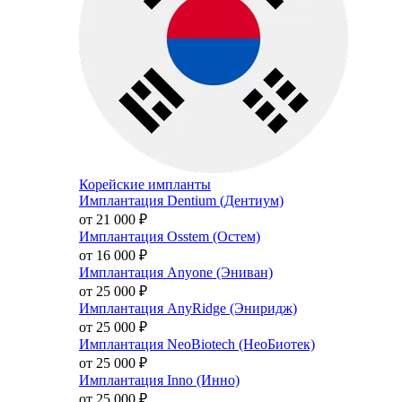
Корейские импланты
Имплантация Dentium (Дентиум)
от 21 000
₽
Имплантация Osstem (Остем)
от 16 000
₽
Имплантация Anyone (Эниван)
от 25 000
₽
Имплантация AnyRidge (Эниридж)
от 25 000
₽
Имплантация NeoBiotech (НеоБиотек)
от 25 000
₽
Имплантация Inno (Инно)
от 25 000
₽