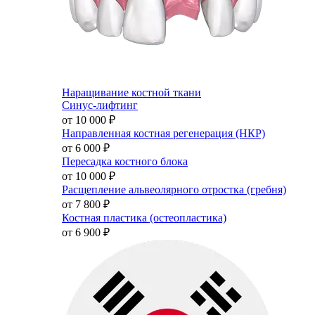
Наращивание костной ткани
Синус-лифтинг
от 10 000
₽
Направленная костная регенерация (НКР)
от 6 000
₽
Пересадка костного блока
от 10 000
₽
Расщепление альвеолярного отростка (гребня)
от 7 800
₽
Костная пластика (остеопластика)
от 6 900
₽