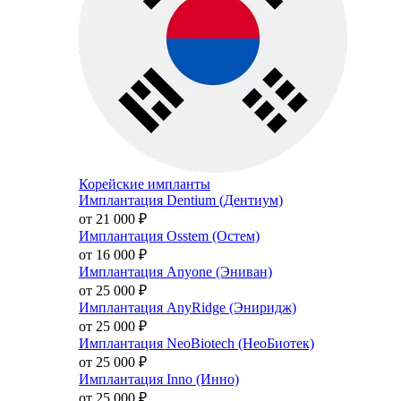
Корейские импланты
Имплантация Dentium (Дентиум)
от 21 000
₽
Имплантация Osstem (Остем)
от 16 000
₽
Имплантация Anyone (Эниван)
от 25 000
₽
Имплантация AnyRidge (Эниридж)
от 25 000
₽
Имплантация NeoBiotech (НеоБиотек)
от 25 000
₽
Имплантация Inno (Инно)
от 25 000
₽