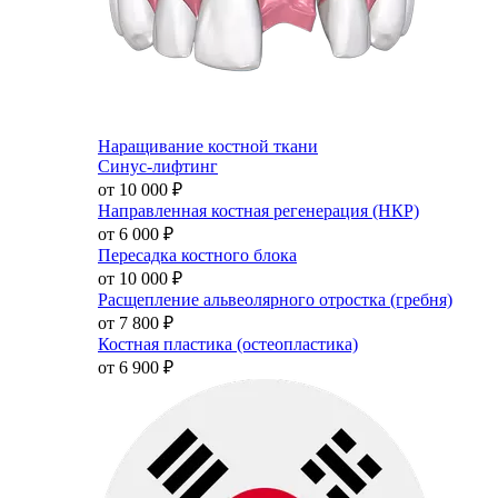
Наращивание костной ткани
Синус-лифтинг
от 10 000
₽
Направленная костная регенерация (НКР)
от 6 000
₽
Пересадка костного блока
от 10 000
₽
Расщепление альвеолярного отростка (гребня)
от 7 800
₽
Костная пластика (остеопластика)
от 6 900
₽