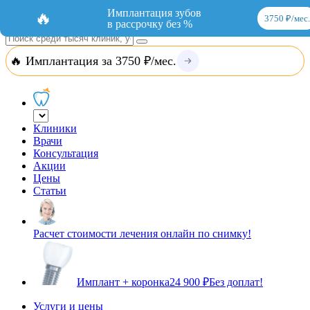
Добавить организацию
Вход
Имплантация зубов
🔥
3750 ₽/мес.
в рассрочку без %
🔥 Имплантация за 3750 ₽/мес.
Клиники
Врачи
Консультация
Акции
Цены
Статьи
Расчет стоимости лечения онлайн по снимку!
Имплант + коронка
24 900 ₽
Без доплат!
Услуги и цены