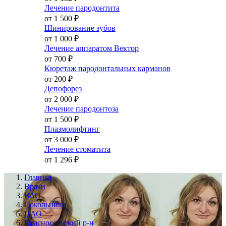
Лечение пародонтита
от 1 500
₽
Шинирование зубов
от 1 000
₽
Лечение аппаратом Вектор
от 700
₽
Кюретаж пародонтальных карманов
от 200
₽
Депофорез
от 2 000
₽
Лечение пародонтоза
от 1 500
₽
Плазмолифтинг
от 3 000
₽
Лечение стоматита
от 1 296
₽
Главная
Врачи
ВАО
Сокольники
ЦАО
Красносельский р-н