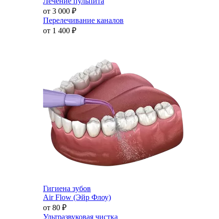
Лечение пульпита
от 3 000
₽
Перелечивание каналов
от 1 400
₽
Гигиена зубов
Air Flow (Эйр Флоу)
от 80
₽
Ультразвуковая чистка