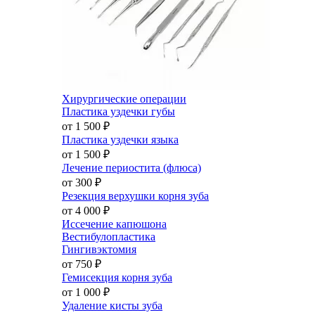
Хирургические операции
Пластика уздечки губы
от 1 500
₽
Пластика уздечки языка
от 1 500
₽
Лечение периостита (флюса)
от 300
₽
Резекция верхушки корня зуба
от 4 000
₽
Иссечение капюшона
Вестибулопластика
Гингивэктомия
от 750
₽
Гемисекция корня зуба
от 1 000
₽
Удаление кисты зуба