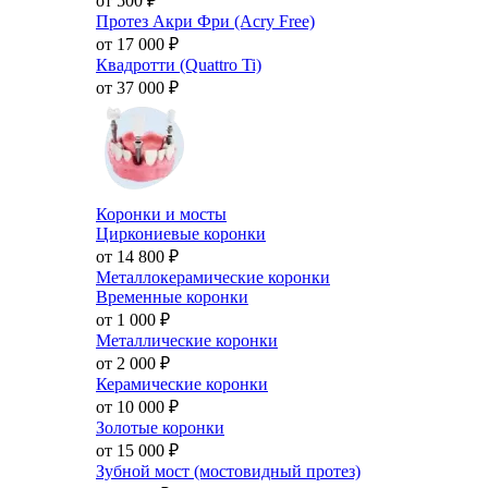
от 500
₽
Протез Акри Фри (Acry Free)
от 17 000
₽
Квадротти (Quattro Ti)
от 37 000
₽
Коронки и мосты
Циркониевые коронки
от 14 800
₽
Металлокерамические коронки
Временные коронки
от 1 000
₽
Металлические коронки
от 2 000
₽
Керамические коронки
от 10 000
₽
Золотые коронки
от 15 000
₽
Зубной мост (мостовидный протез)