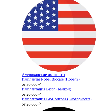
Американские импланты
Импланты Nobel Biocare (Нобель)
от 30 000
₽
Имплантация Bicon (Байкон)
от 20 000
₽
Имплантация BioHorizons (Биогоризонт)
от 20 000
₽