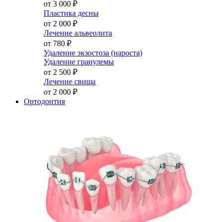
от 3 000
₽
Пластика десны
от 2 000
₽
Лечение альвеолита
от 780
₽
Удаление экзостоза (нароста)
Удаление гранулемы
от 2 500
₽
Лечение свища
от 2 000
₽
Ортодонтия