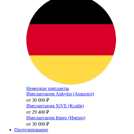
Немецкие импланты
Имплантация Ankylos (Анкилоз)
от 30 000
₽
Имплантация XiVE (Ксайв)
от 29 400
₽
Имплантация Impro (Импро)
от 30 000
₽
Протезирование