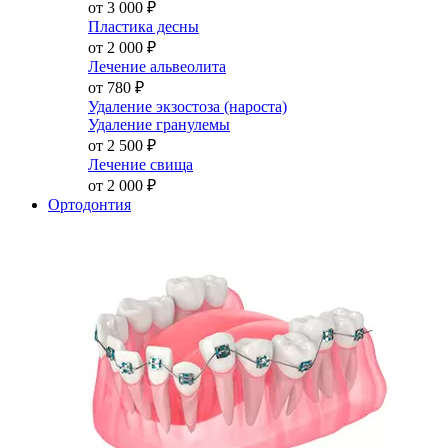
от 3 000
₽
Пластика десны
от 2 000
₽
Лечение альвеолита
от 780
₽
Удаление экзостоза (нароста)
Удаление гранулемы
от 2 500
₽
Лечение свища
от 2 000
₽
Ортодонтия