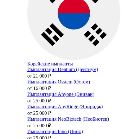
Корейские импланты
Имплантация Dentium (Дентиум)
от 21 000
₽
Имплантация Osstem (Остем)
от 16 000
₽
Имплантация Anyone (Эниван)
от 25 000
₽
Имплантация AnyRidge (Эниридж)
от 25 000
₽
Имплантация NeoBiotech (НеоБиотек)
от 25 000
₽
Имплантация Inno (Инно)
от 25 000
₽