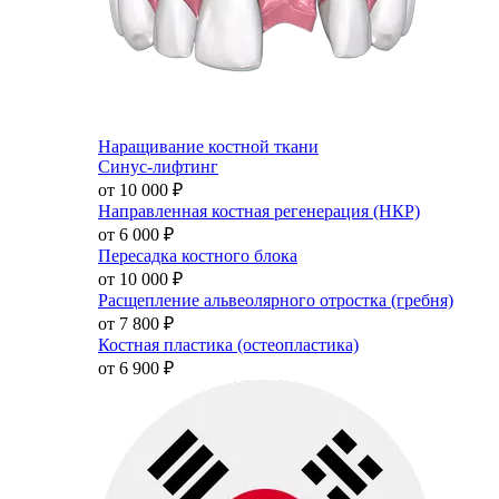
Наращивание костной ткани
Синус-лифтинг
от 10 000
₽
Направленная костная регенерация (НКР)
от 6 000
₽
Пересадка костного блока
от 10 000
₽
Расщепление альвеолярного отростка (гребня)
от 7 800
₽
Костная пластика (остеопластика)
от 6 900
₽