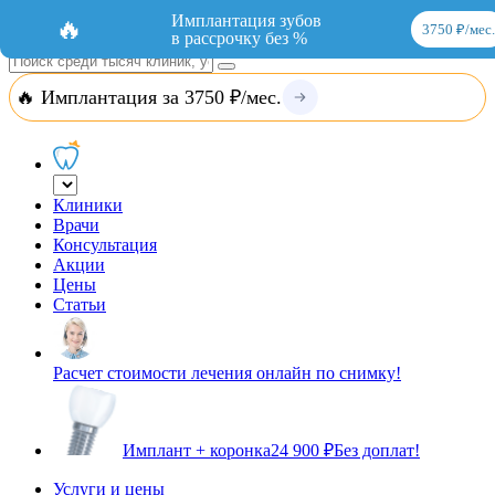
Добавить организацию
Вход
Имплантация зубов
🔥
3750 ₽/мес.
в рассрочку без %
🔥 Имплантация за 3750 ₽/мес.
Клиники
Врачи
Консультация
Акции
Цены
Статьи
Расчет стоимости лечения онлайн по снимку!
Имплант + коронка
24 900 ₽
Без доплат!
Услуги и цены