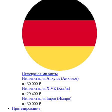
Немецкие импланты
Имплантация Ankylos (Анкилоз)
от 30 000
₽
Имплантация XiVE (Ксайв)
от 29 400
₽
Имплантация Impro (Импро)
от 30 000
₽
Протезирование