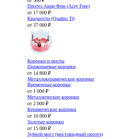
от 500
₽
Протез Акри Фри (Acry Free)
от 17 000
₽
Квадротти (Quattro Ti)
от 37 000
₽
Коронки и мосты
Циркониевые коронки
от 14 800
₽
Металлокерамические коронки
Временные коронки
от 1 000
₽
Металлические коронки
от 2 000
₽
Керамические коронки
от 10 000
₽
Золотые коронки
от 15 000
₽
Зубной мост (мостовидный протез)