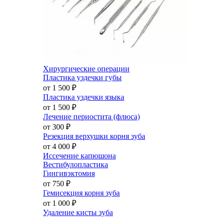
Хирургические операции
Пластика уздечки губы
от 1 500
₽
Пластика уздечки языка
от 1 500
₽
Лечение периостита (флюса)
от 300
₽
Резекция верхушки корня зуба
от 4 000
₽
Иссечение капюшона
Вестибулопластика
Гингивэктомия
от 750
₽
Гемисекция корня зуба
от 1 000
₽
Удаление кисты зуба