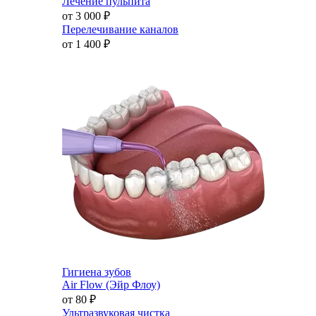
Лечение пульпита
от 3 000
₽
Перелечивание каналов
от 1 400
₽
Гигиена зубов
Air Flow (Эйр Флоу)
от 80
₽
Ультразвуковая чистка