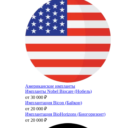
Американские импланты
Импланты Nobel Biocare (Нобель)
от 30 000
₽
Имплантация Bicon (Байкон)
от 20 000
₽
Имплантация BioHorizons (Биогоризонт)
от 20 000
₽