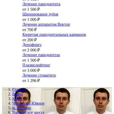
Лечение пародонтита
от 1 500
₽
Шинирование зубов
от 1 000
₽
Лечение аппаратом Вектор
от 700
₽
Кюретаж пародонтальных карманов
от 200
₽
Депофорез
от 2 000
₽
Лечение пародонтоза
от 1 500
₽
Плазмолифтинг
от 3 000
₽
Лечение стоматита
от 1 296
₽
Главная
Врачи
ЮАО
Чертаново Южное
м. Аннино
Варшавское шоссе