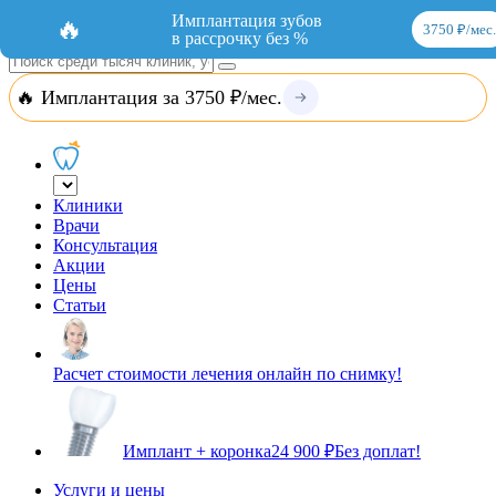
Добавить организацию
Вход
Имплантация зубов
🔥
3750 ₽/мес.
в рассрочку без %
🔥 Имплантация за 3750 ₽/мес.
Клиники
Врачи
Консультация
Акции
Цены
Статьи
Расчет стоимости лечения онлайн по снимку!
Имплант + коронка
24 900 ₽
Без доплат!
Услуги и цены