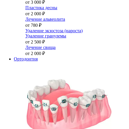
от 3 000
₽
Пластика десны
от 2 000
₽
Лечение альвеолита
от 780
₽
Удаление экзостоза (нароста)
Удаление гранулемы
от 2 500
₽
Лечение свища
от 2 000
₽
Ортодонтия