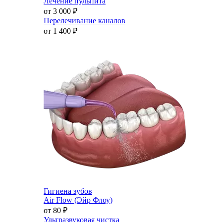
Лечение пульпита
от 3 000
₽
Перелечивание каналов
от 1 400
₽
Гигиена зубов
Air Flow (Эйр Флоу)
от 80
₽
Ультразвуковая чистка