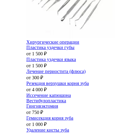
Хирургические операции
Пластика уздечки губы
от 1 500
₽
Пластика уздечки языка
от 1 500
₽
Лечение периостита (флюса)
от 300
₽
Резекция верхушки корня зуба
от 4 000
₽
Иссечение капюшона
Вестибулопластика
Гингивэктомия
от 750
₽
Гемисекция корня зуба
от 1 000
₽
Удаление кисты зуба