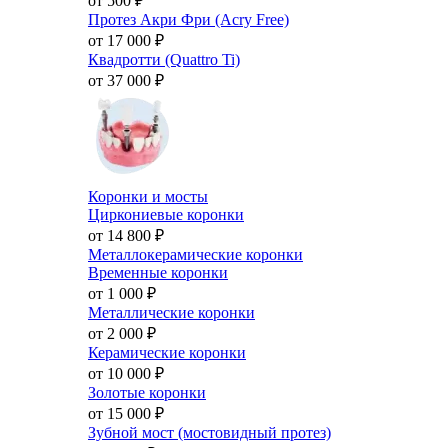
от 500
₽
Протез Акри Фри (Acry Free)
от 17 000
₽
Квадротти (Quattro Ti)
от 37 000
₽
Коронки и мосты
Циркониевые коронки
от 14 800
₽
Металлокерамические коронки
Временные коронки
от 1 000
₽
Металлические коронки
от 2 000
₽
Керамические коронки
от 10 000
₽
Золотые коронки
от 15 000
₽
Зубной мост (мостовидный протез)