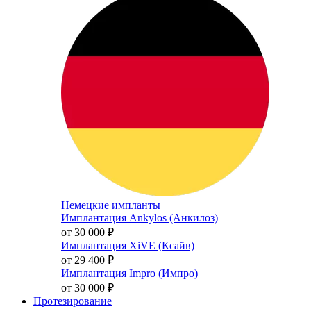
Немецкие импланты
Имплантация Ankylos (Анкилоз)
от 30 000
₽
Имплантация XiVE (Ксайв)
от 29 400
₽
Имплантация Impro (Импро)
от 30 000
₽
Протезирование