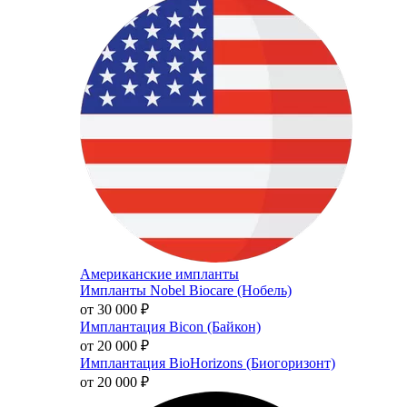
Американские импланты
Импланты Nobel Biocare (Нобель)
от 30 000
₽
Имплантация Bicon (Байкон)
от 20 000
₽
Имплантация BioHorizons (Биогоризонт)
от 20 000
₽