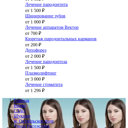
Лечение пародонтита
от 1 500
₽
Шинирование зубов
от 1 000
₽
Лечение аппаратом Вектор
от 700
₽
Кюретаж пародонтальных карманов
от 200
₽
Депофорез
от 2 000
₽
Лечение пародонтоза
от 1 500
₽
Плазмолифтинг
от 3 000
₽
Лечение стоматита
от 1 296
₽
Главная
Врачи
СЗАО
Щукино
м. Октябрьское поле
Улица Расплетина