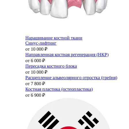
Наращивание костной ткани
Синус-лифтинг
от 10 000
₽
Направленная костная регенерация (НКР)
от 6 000
₽
Пересадка костного блока
от 10 000
₽
Расщепление альвеолярного отростка (гребня)
от 7 800
₽
Костная пластика (остеопластика)
от 6 900
₽