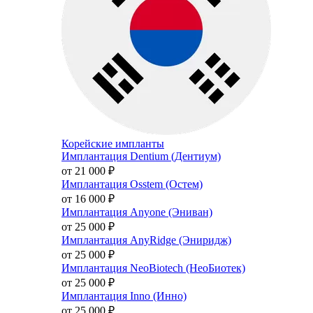
Корейские импланты
Имплантация Dentium (Дентиум)
от 21 000
₽
Имплантация Osstem (Остем)
от 16 000
₽
Имплантация Anyone (Эниван)
от 25 000
₽
Имплантация AnyRidge (Эниридж)
от 25 000
₽
Имплантация NeoBiotech (НеоБиотек)
от 25 000
₽
Имплантация Inno (Инно)
от 25 000
₽