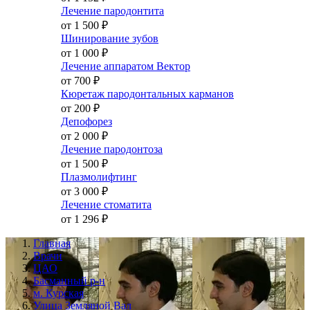
Лечение пародонтита
от 1 500
₽
Шинирование зубов
от 1 000
₽
Лечение аппаратом Вектор
от 700
₽
Кюретаж пародонтальных карманов
от 200
₽
Депофорез
от 2 000
₽
Лечение пародонтоза
от 1 500
₽
Плазмолифтинг
от 3 000
₽
Лечение стоматита
от 1 296
₽
Главная
Врачи
ЦАО
Басманный р-н
м. Курская
Улица Земляной Вал