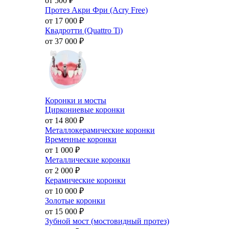
от 500
₽
Протез Акри Фри (Acry Free)
от 17 000
₽
Квадротти (Quattro Ti)
от 37 000
₽
Коронки и мосты
Циркониевые коронки
от 14 800
₽
Металлокерамические коронки
Временные коронки
от 1 000
₽
Металлические коронки
от 2 000
₽
Керамические коронки
от 10 000
₽
Золотые коронки
от 15 000
₽
Зубной мост (мостовидный протез)