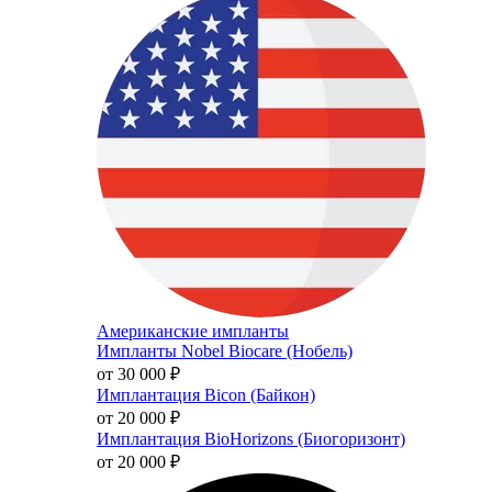
Американские импланты
Импланты Nobel Biocare (Нобель)
от 30 000
₽
Имплантация Bicon (Байкон)
от 20 000
₽
Имплантация BioHorizons (Биогоризонт)
от 20 000
₽