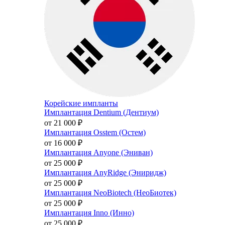
Корейские импланты
Имплантация Dentium (Дентиум)
от 21 000
₽
Имплантация Osstem (Остем)
от 16 000
₽
Имплантация Anyone (Эниван)
от 25 000
₽
Имплантация AnyRidge (Эниридж)
от 25 000
₽
Имплантация NeoBiotech (НеоБиотек)
от 25 000
₽
Имплантация Inno (Инно)
от 25 000
₽