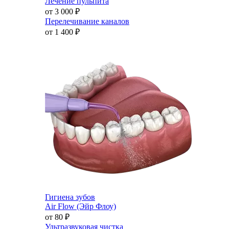
Лечение пульпита
от 3 000
₽
Перелечивание каналов
от 1 400
₽
Гигиена зубов
Air Flow (Эйр Флоу)
от 80
₽
Ультразвуковая чистка