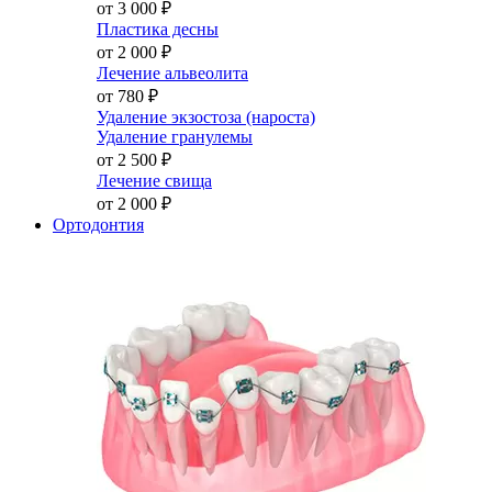
от 3 000
₽
Пластика десны
от 2 000
₽
Лечение альвеолита
от 780
₽
Удаление экзостоза (нароста)
Удаление гранулемы
от 2 500
₽
Лечение свища
от 2 000
₽
Ортодонтия