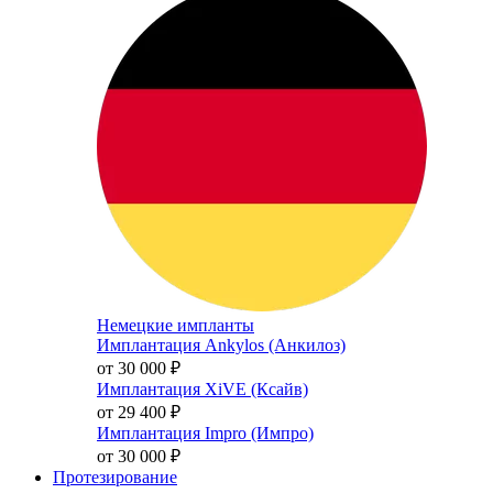
Немецкие импланты
Имплантация Ankylos (Анкилоз)
от 30 000
₽
Имплантация XiVE (Ксайв)
от 29 400
₽
Имплантация Impro (Импро)
от 30 000
₽
Протезирование