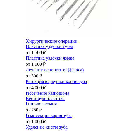
Хирургические операции
Пластика уздечки губы
от 1 500
₽
Пластика уздечки языка
от 1 500
₽
Лечение периостита (флюса)
от 300
₽
Резекция верхушки корня зуба
от 4 000
₽
Иссечение капюшона
Вестибулопластика
Гингивэктомия
от 750
₽
Гемисекция корня зуба
от 1 000
₽
Удаление кисты зуба