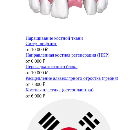
Наращивание костной ткани
Синус-лифтинг
от 10 000
₽
Направленная костная регенерация (НКР)
от 6 000
₽
Пересадка костного блока
от 10 000
₽
Расщепление альвеолярного отростка (гребня)
от 7 800
₽
Костная пластика (остеопластика)
от 6 900
₽