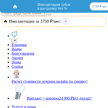
Добавить организацию
Вход
Имплантация зубов
🔥
3750 ₽/мес.
в рассрочку без %
🔥 Имплантация за 3750 ₽/мес.
Клиники
Врачи
Консультация
Акции
Цены
Статьи
Расчет стоимости лечения онлайн по снимку!
Имплант + коронка
24 900 ₽
Без доплат!
Услуги и цены