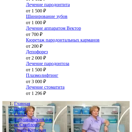
Лечение пародонтита
от 1 500
₽
Шинирование зубов
от 1 000
₽
Лечение аппаратом Вектор
от 700
₽
Кюретаж пародонтальных карманов
от 200
₽
Депофорез
от 2 000
₽
Лечение пародонтоза
от 1 500
₽
Плазмолифтинг
от 3 000
₽
Лечение стоматита
от 1 296
₽
Главная
Врачи
СВАО
Бабушкинский р-н
м. Свиблово
Улица Кольская