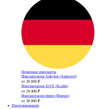
Немецкие импланты
Имплантация Ankylos (Анкилоз)
от 30 000
₽
Имплантация XiVE (Ксайв)
от 29 400
₽
Имплантация Impro (Импро)
от 30 000
₽
Протезирование