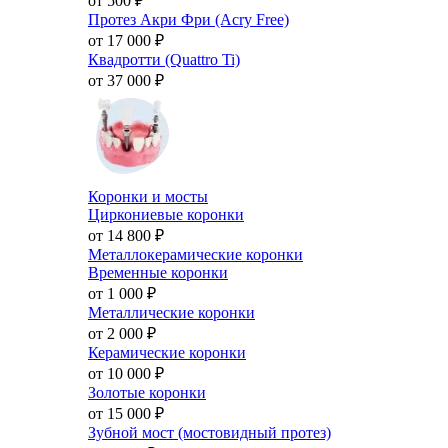
от 500
₽
Протез Акри Фри (Acry Free)
от 17 000
₽
Квадротти (Quattro Ti)
от 37 000
₽
Коронки и мосты
Циркониевые коронки
от 14 800
₽
Металлокерамические коронки
Временные коронки
от 1 000
₽
Металлические коронки
от 2 000
₽
Керамические коронки
от 10 000
₽
Золотые коронки
от 15 000
₽
Зубной мост (мостовидный протез)