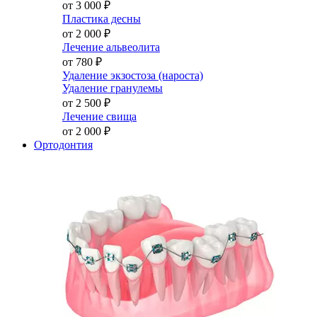
от 3 000
₽
Пластика десны
от 2 000
₽
Лечение альвеолита
от 780
₽
Удаление экзостоза (нароста)
Удаление гранулемы
от 2 500
₽
Лечение свища
от 2 000
₽
Ортодонтия