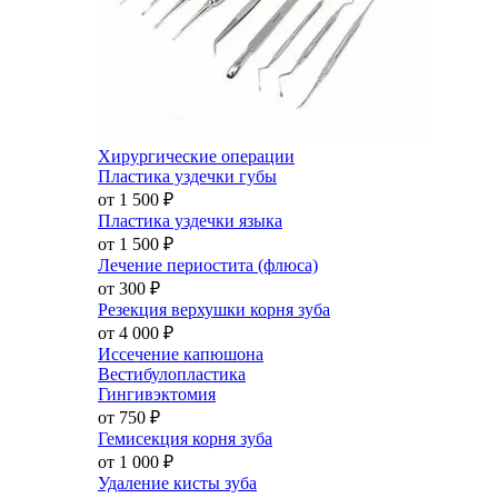
Хирургические операции
Пластика уздечки губы
от 1 500
₽
Пластика уздечки языка
от 1 500
₽
Лечение периостита (флюса)
от 300
₽
Резекция верхушки корня зуба
от 4 000
₽
Иссечение капюшона
Вестибулопластика
Гингивэктомия
от 750
₽
Гемисекция корня зуба
от 1 000
₽
Удаление кисты зуба