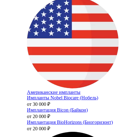
Американские импланты
Импланты Nobel Biocare (Нобель)
от 30 000
₽
Имплантация Bicon (Байкон)
от 20 000
₽
Имплантация BioHorizons (Биогоризонт)
от 20 000
₽