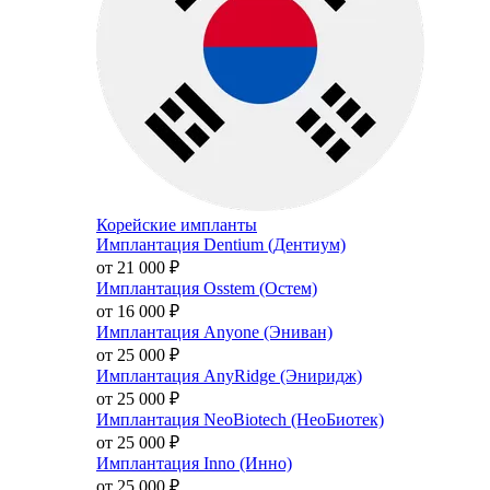
Корейские импланты
Имплантация Dentium (Дентиум)
от 21 000
₽
Имплантация Osstem (Остем)
от 16 000
₽
Имплантация Anyone (Эниван)
от 25 000
₽
Имплантация AnyRidge (Эниридж)
от 25 000
₽
Имплантация NeoBiotech (НеоБиотек)
от 25 000
₽
Имплантация Inno (Инно)
от 25 000
₽