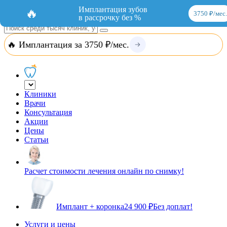
Добавить организацию
Вход
Имплантация зубов
🔥
3750 ₽/мес.
в рассрочку без %
🔥 Имплантация за 3750 ₽/мес.
Клиники
Врачи
Консультация
Акции
Цены
Статьи
Расчет стоимости лечения онлайн по снимку!
Имплант + коронка
24 900 ₽
Без доплат!
Услуги и цены