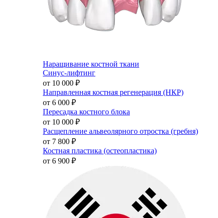
Наращивание костной ткани
Синус-лифтинг
от 10 000
₽
Направленная костная регенерация (НКР)
от 6 000
₽
Пересадка костного блока
от 10 000
₽
Расщепление альвеолярного отростка (гребня)
от 7 800
₽
Костная пластика (остеопластика)
от 6 900
₽