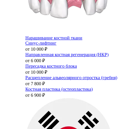
Наращивание костной ткани
Синус-лифтинг
от 10 000
₽
Направленная костная регенерация (НКР)
от 6 000
₽
Пересадка костного блока
от 10 000
₽
Расщепление альвеолярного отростка (гребня)
от 7 800
₽
Костная пластика (остеопластика)
от 6 900
₽