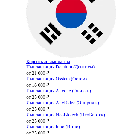
Корейские импланты
Имплантация Dentium (Дентиум)
от 21 000
₽
Имплантация Osstem (Остем)
от 16 000
₽
Имплантация Anyone (Эниван)
от 25 000
₽
Имплантация AnyRidge (Эниридж)
от 25 000
₽
Имплантация NeoBiotech (НеоБиотек)
от 25 000
₽
Имплантация Inno (Инно)
от 25 000
₽