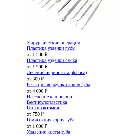
Хирургические операции
Пластика уздечки губы
от 1 500
₽
Пластика уздечки языка
от 1 500
₽
Лечение периостита (флюса)
от 300
₽
Резекция верхушки корня зуба
от 4 000
₽
Иссечение капюшона
Вестибулопластика
Гингивэктомия
от 750
₽
Гемисекция корня зуба
от 1 000
₽
Удаление кисты зуба