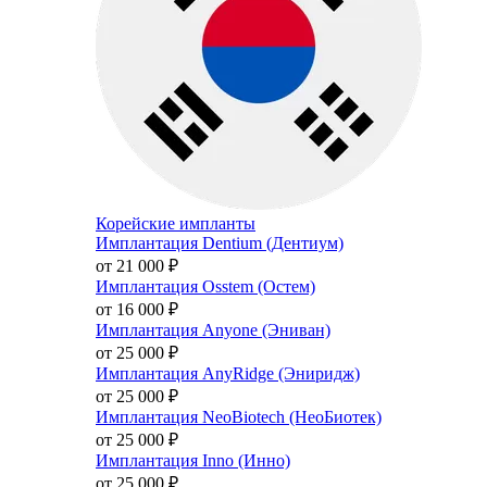
Корейские импланты
Имплантация Dentium (Дентиум)
от 21 000
₽
Имплантация Osstem (Остем)
от 16 000
₽
Имплантация Anyone (Эниван)
от 25 000
₽
Имплантация AnyRidge (Эниридж)
от 25 000
₽
Имплантация NeoBiotech (НеоБиотек)
от 25 000
₽
Имплантация Inno (Инно)
от 25 000
₽