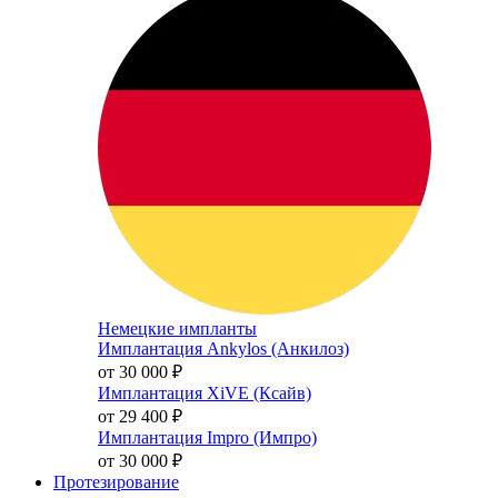
Немецкие импланты
Имплантация Ankylos (Анкилоз)
от 30 000
₽
Имплантация XiVE (Ксайв)
от 29 400
₽
Имплантация Impro (Импро)
от 30 000
₽
Протезирование