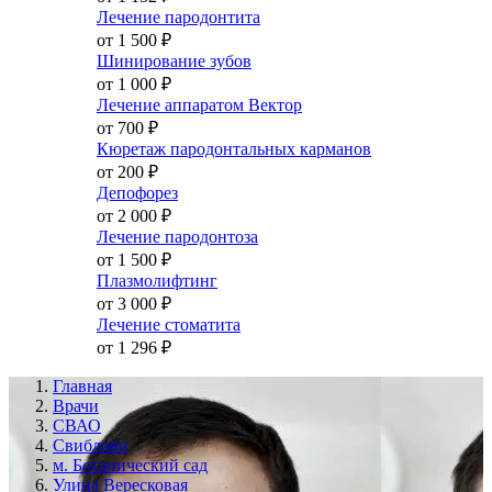
Лечение пародонтита
от 1 500
₽
Шинирование зубов
от 1 000
₽
Лечение аппаратом Вектор
от 700
₽
Кюретаж пародонтальных карманов
от 200
₽
Депофорез
от 2 000
₽
Лечение пародонтоза
от 1 500
₽
Плазмолифтинг
от 3 000
₽
Лечение стоматита
от 1 296
₽
Главная
Врачи
СВАО
Свиблово
м. Ботанический сад
Улица Вересковая