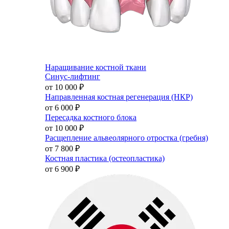
Наращивание костной ткани
Синус-лифтинг
от 10 000
₽
Направленная костная регенерация (НКР)
от 6 000
₽
Пересадка костного блока
от 10 000
₽
Расщепление альвеолярного отростка (гребня)
от 7 800
₽
Костная пластика (остеопластика)
от 6 900
₽