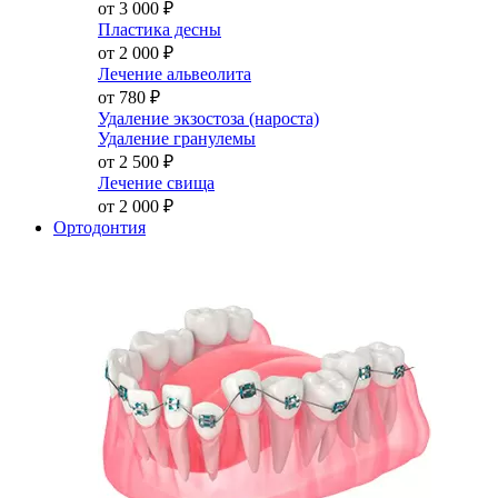
от 3 000
₽
Пластика десны
от 2 000
₽
Лечение альвеолита
от 780
₽
Удаление экзостоза (нароста)
Удаление гранулемы
от 2 500
₽
Лечение свища
от 2 000
₽
Ортодонтия