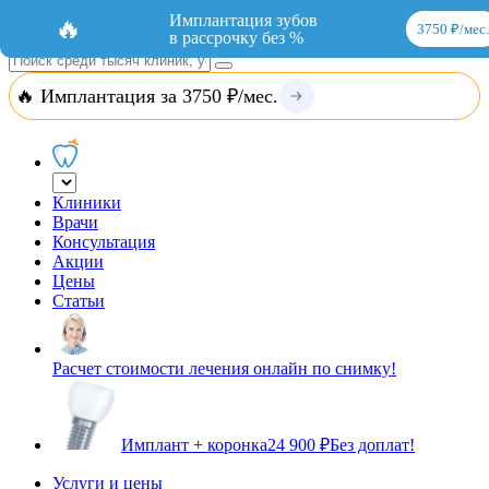
Добавить организацию
Вход
Имплантация зубов
🔥
3750 ₽/мес.
в рассрочку без %
🔥 Имплантация за 3750 ₽/мес.
Клиники
Врачи
Консультация
Акции
Цены
Статьи
Расчет стоимости лечения онлайн по снимку!
Имплант + коронка
24 900 ₽
Без доплат!
Услуги и цены