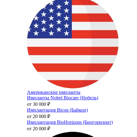
Американские импланты
Импланты Nobel Biocare (Нобель)
от 30 000
₽
Имплантация Bicon (Байкон)
от 20 000
₽
Имплантация BioHorizons (Биогоризонт)
от 20 000
₽