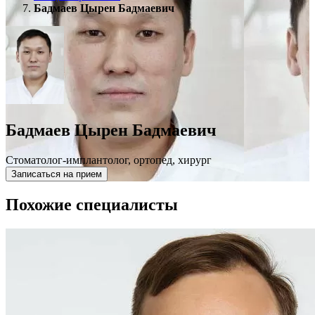
Бадмаев Цырен Бадмаевич
Бадмаев Цырен Бадмаевич
Стоматолог-имплантолог, ортопед, хирург
Записаться на прием
Похожие специалисты