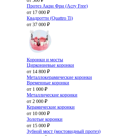
от 500
₽
Протез Акри Фри (Acry Free)
от 17 000
₽
Квадротти (Quattro Ti)
от 37 000
₽
Коронки и мосты
Циркониевые коронки
от 14 800
₽
Металлокерамические коронки
Временные коронки
от 1 000
₽
Металлические коронки
от 2 000
₽
Керамические коронки
от 10 000
₽
Золотые коронки
от 15 000
₽
Зубной мост (мостовидный протез)