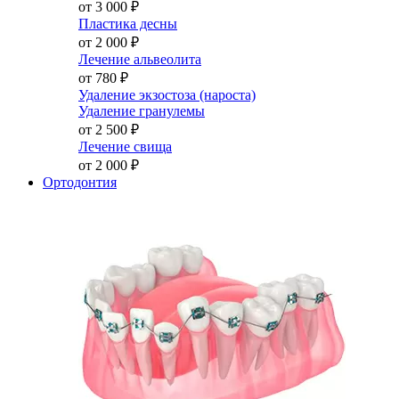
от 3 000
₽
Пластика десны
от 2 000
₽
Лечение альвеолита
от 780
₽
Удаление экзостоза (нароста)
Удаление гранулемы
от 2 500
₽
Лечение свища
от 2 000
₽
Ортодонтия