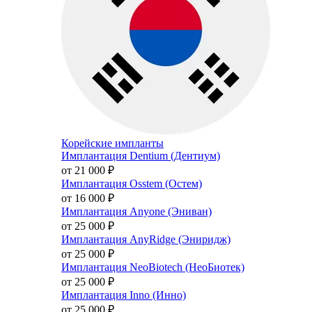
Корейские импланты
Имплантация Dentium (Дентиум)
от 21 000
₽
Имплантация Osstem (Остем)
от 16 000
₽
Имплантация Anyone (Эниван)
от 25 000
₽
Имплантация AnyRidge (Эниридж)
от 25 000
₽
Имплантация NeoBiotech (НеоБиотек)
от 25 000
₽
Имплантация Inno (Инно)
от 25 000
₽