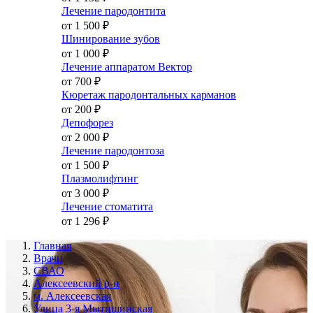
Лечение пародонтита
от 1 500
₽
Шинирование зубов
от 1 000
₽
Лечение аппаратом Вектор
от 700
₽
Кюретаж пародонтальных карманов
от 200
₽
Депофорез
от 2 000
₽
Лечение пародонтоза
от 1 500
₽
Плазмолифтинг
от 3 000
₽
Лечение стоматита
от 1 296
₽
Главная
Врачи
СВАО
Алексеевский р-н
м. Алексеевская
Улица 3-я Мытищинская