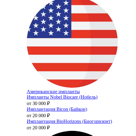
Американские импланты
Импланты Nobel Biocare (Нобель)
от 30 000
₽
Имплантация Bicon (Байкон)
от 20 000
₽
Имплантация BioHorizons (Биогоризонт)
от 20 000
₽