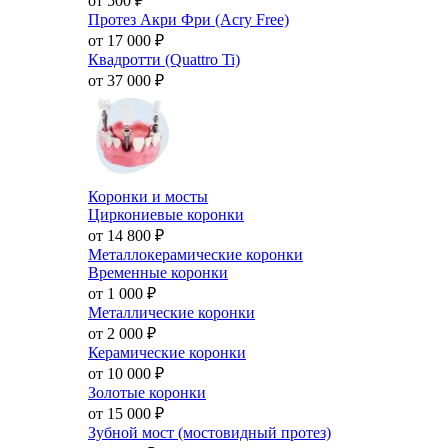
от 500
₽
Протез Акри Фри (Acry Free)
от 17 000
₽
Квадротти (Quattro Ti)
от 37 000
₽
Коронки и мосты
Циркониевые коронки
от 14 800
₽
Металлокерамические коронки
Временные коронки
от 1 000
₽
Металлические коронки
от 2 000
₽
Керамические коронки
от 10 000
₽
Золотые коронки
от 15 000
₽
Зубной мост (мостовидный протез)