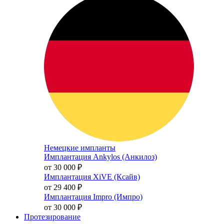
Немецкие импланты
Имплантация Ankylos (Анкилоз)
от 30 000
₽
Имплантация XiVE (Ксайв)
от 29 400
₽
Имплантация Impro (Импро)
от 30 000
₽
Протезирование