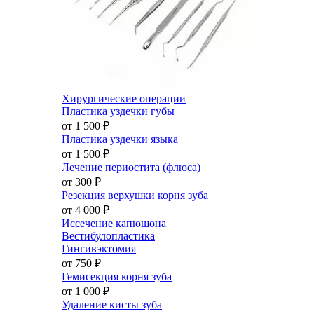
Хирургические операции
Пластика уздечки губы
от 1 500
₽
Пластика уздечки языка
от 1 500
₽
Лечение периостита (флюса)
от 300
₽
Резекция верхушки корня зуба
от 4 000
₽
Иссечение капюшона
Вестибулопластика
Гингивэктомия
от 750
₽
Гемисекция корня зуба
от 1 000
₽
Удаление кисты зуба