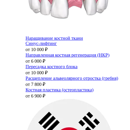
Наращивание костной ткани
Синус-лифтинг
от 10 000
₽
Направленная костная регенерация (НКР)
от 6 000
₽
Пересадка костного блока
от 10 000
₽
Расщепление альвеолярного отростка (гребня)
от 7 800
₽
Костная пластика (остеопластика)
от 6 900
₽