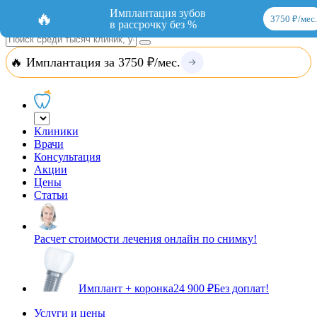
Добавить организацию
Вход
Имплантация зубов
🔥
3750 ₽/мес.
в рассрочку без %
🔥 Имплантация за 3750 ₽/мес.
Клиники
Врачи
Консультация
Акции
Цены
Статьи
Расчет стоимости лечения онлайн по снимку!
Имплант + коронка
24 900 ₽
Без доплат!
Услуги и цены